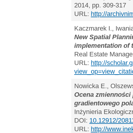
2014, pp. 309-317
URL:
http://archivn
Kaczmarek I., Iwania
New Spatial Planni
implementation of t
Real Estate Managem
URL:
http://scholar.
view_op=view_citat
Nowicka E., Olszews
Ocena zmienności
gradientowego pol
Inżynieria Ekologic
DOI:
10.12912/2081
URL:
http://www.in