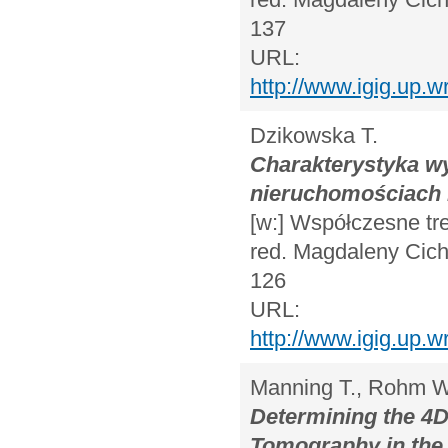
137
URL:
http://www.igig.up
Dzikowska T.
Charakterystyka w
nieruchomościach 
[w:] Współczesne tr
red. Magdaleny Cicha
126
URL:
http://www.igig.up
Manning T., Rohm W.
Determining the 4D
Tomography in the 