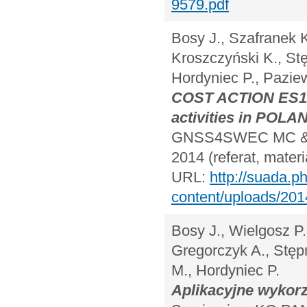
9579.pdf
Bosy J., Szafranek K
Kroszczyński K., Stę
Hordyniec P., Paziew
COST ACTION ES1
activities in POLA
GNSS4SWEC MC & WG
2014 (referat, mater
URL:
http://suada.p
content/uploads/20
Bosy J., Wielgosz P.
Gregorczyk A., Stępn
M., Hordyniec P.
Aplikacyjne wykorz