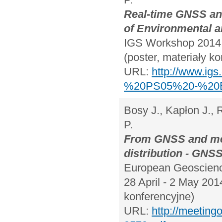
Real-time GNSS and
of Environmental a
IGS Workshop 2014,
(poster, materiały k
URL:
http://www.ig
%20PS05%20-%20Bo
Bosy J., Kapłon J., 
P.
From GNSS and met
distribution - GNS
European Geoscienc
28 April - 2 May 201
konferencyjne)
URL:
http://meetin