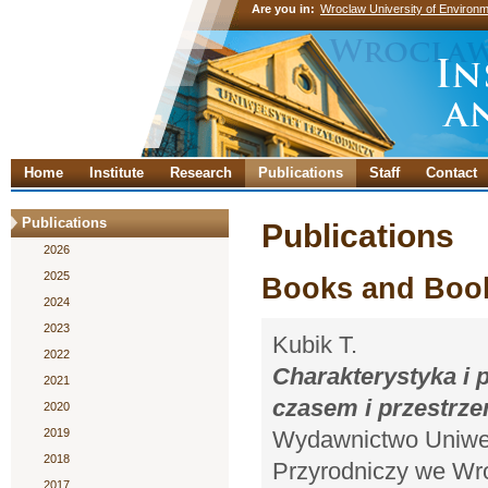
Are you in:
Wroclaw University of Environm
Home
Institute
Research
Publications
Staff
Contact
Publications
Publications
2026
2025
Books and Book
2024
2023
Kubik T.
2022
Charakterystyka i
2021
czasem i przestrze
2020
2019
Wydawnictwo Uniwer
2018
Przyrodniczy we Wro
2017