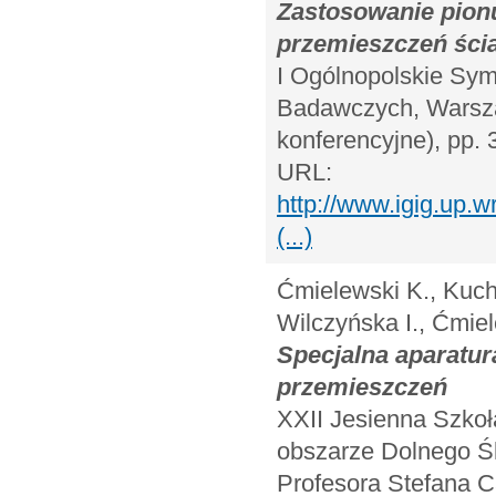
Zastosowanie pionu
przemieszczeń ści
I Ogólnopolskie Sy
Badawczych, Warszaw
konferencyjne), pp. 
URL:
http://www.igig.up
(...)
Ćmielewski K., Kuchm
Wilczyńska I., Ćmie
Specjalna aparatu
przemieszczeń
XXII Jesienna Szkoł
obszarze Dolnego Śl
Profesora Stefana C