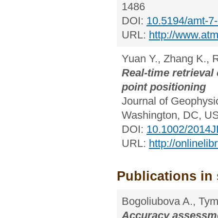
1486
DOI:
10.5194/amt-7
URL:
http://www.at
Yuan Y., Zhang K.,
Real-time retrieval
point positioning
Journal of Geophysi
Washington, DC, US
DOI:
10.1002/2014
URL:
http://onlinel
Publications in 
Bogoliubova A., Ty
Accuracy assessmen