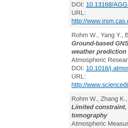
DOI:
10.13168/AGG
URL:
http://www.irsm.ca
Rohm W., Yang Y., B
Ground-based GNSS
weather prediction
Atmospheric Researc
DOI:
10.1016/j.atmo
URL:
http://www.scienced
Rohm W., Zhang K.,
Limited constraint
tomography
Atmospheric Measure