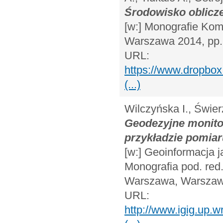
Środowisko oblicz
[w:] Monografie Ko
Warszawa 2014, pp.
URL:
https://www.dropb
(...)
Wilczyńska I., Świe
Geodezyjne monito
przykładzie pomiaru
[w:] Geoinformacja 
Monografia pod. re
Warszawa, Warszawa
URL:
http://www.igig.up