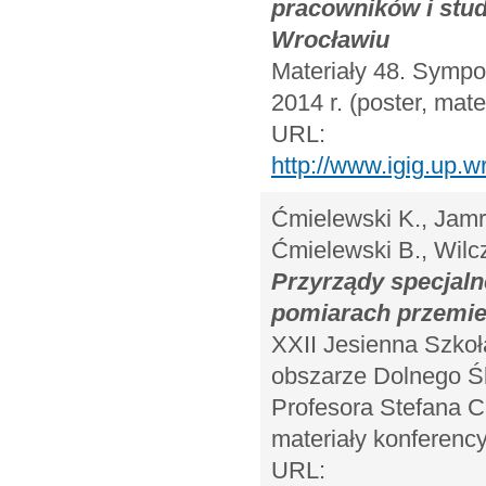
pracowników i stu
Wrocławiu
Materiały 48. Sympo
2014 r. (poster, mate
URL:
http://www.igig.up
Ćmielewski K., Jamro
Ćmielewski B., Wilc
Przyrządy specjal
pomiarach przemi
XXII Jesienna Szkoł
obszarze Dolnego Śl
Profesora Stefana C
materiały konferency
URL: