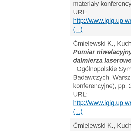
materiały konferency
URL:
http://www.igig.up
(...)
Ćmielewski K., Kuchm
Pomiar niwelacyjn
dalmierza laserow
I Ogólnopolskie Sy
Badawczych, Warszaw
konferencyjne), pp. 
URL:
http://www.igig.up
(...)
Ćmielewski K., Kuchm