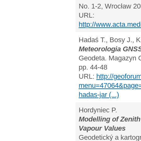
No. 1-2, Wrocław 20
URL:
http://www.acta.med
Hadaś T., Bosy J., K
Meteorologia GNS
Geodeta. Magazyn Ge
pp. 44-48
URL:
http://geoforum
menu=47064&page=e
hadas-jar (...)
Hordyniec P.
Modelling of Zenit
Vapour Values
Geodetický a kartogr