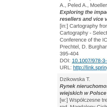
A., Peled A., Moelle
Exploring the impac
resellers and vice 
[in:] Cartography fr
Cartography - Select
Conference of the IC
Prechtel, D. Burghar
395-404
DOI:
10.1007/978-3
URL:
http://link.sp
Dzikowska T.
Rynek nieruchomoś
wiejskich w Polsce
[w:] Współczesne tr
red. Magdaleny Cicha