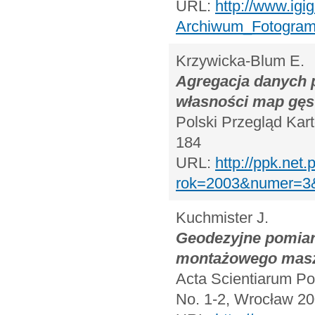
URL:
http://www.igi
Archiwum_Fotograme
Krzywicka-Blum E.
Agregacja danych p
własności map gęs
Polski Przegląd Kart
184
URL:
http://ppk.net.
rok=2003&numer=
Kuchmister J.
Geodezyjne pomiar
montażowego maszy
Acta Scientiarum Pol
No. 1-2, Wrocław 20