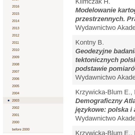
Klimczak H.
2016
Modelowanie karto
2015
przestrzennych. Pr
2014
Wydawnictwo Akadem
2013
2012
Kontny B.
2011
Geodezyjne badani
2010
2009
tektonicznych pols
2008
podstawie pomiar
2007
Wydawnictwo Akadem
2006
2005
Krzywicka-Blum E., 
2004
Demograficzny Atla
2003
2002
językowe: polska i
2001
Wydawnictwo Akadem
2000
before 2000
Krzywicka-Blum E., 