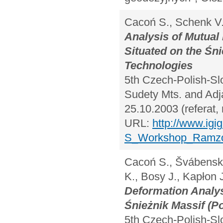
Cacoń S., Schenk V.,
Analysis of Mutual
Situated on the Śn
Technologies
5th Czech-Polish-S
Sudety Mts. and Adj
25.10.2003 (referat,
URL:
http://www.igi
S_Workshop_Ramzov
Cacoń S., Švábenský
K., Bosy J., Kapłon 
Deformation Analys
Śnieżnik Massif (P
5th Czech-Polish-S