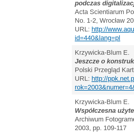
podczas digitalizac
Acta Scientiarum Pol
No. 1-2, Wrocław 20
URL:
http://www.aqu
id=440&lang=pl
Krzywicka-Blum E.
Jeszcze o konstruk
Polski Przegląd Kart
URL:
http://ppk.net.
rok=2003&numer=
Krzywicka-Blum E.
Współczesna użyt
Archiwum Fotogrametr
2003, pp. 109-117