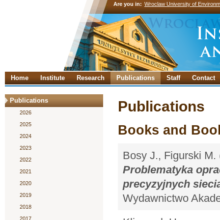
Are you in:
Wroclaw University of Environm
Home
Institute
Research
Publications
Staff
Contact
Publications
Publications
2026
2025
Books and Book
2024
2023
Bosy J., Figurski M. 
2022
Problematyka opra
2021
precyzyjnych sieci
2020
2019
Wydawnictwo Akadem
2018
2017