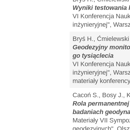
Wyniki testowania 
VI Konferencja Nau
inżynieryjnej", Wars
Bryś H., Ćmielewski 
Geodezyjny monito
go tysiąclecia
VI Konferencja Nau
inżynieryjnej", Wars
materiały konferency
Cacoń S., Bosy J., K
Rola permanentnej
badaniach geodyna
Materiały VII Symp
geodezyjnych", Olsz