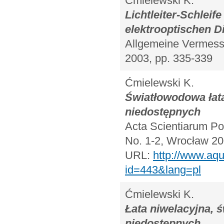
Ćmielewski K.
Lichtleiter-Schlei
elektrooptischen 
Allgemeine Vermessu
2003, pp. 335-339
Ćmielewski K.
Światłowodowa łat
niedostępnych
Acta Scientiarum Pol
No. 1-2, Wrocław 20
URL:
http://www.aqu
id=443&lang=pl
Ćmielewski K.
Łata niwelacyjna,
niedostępnych