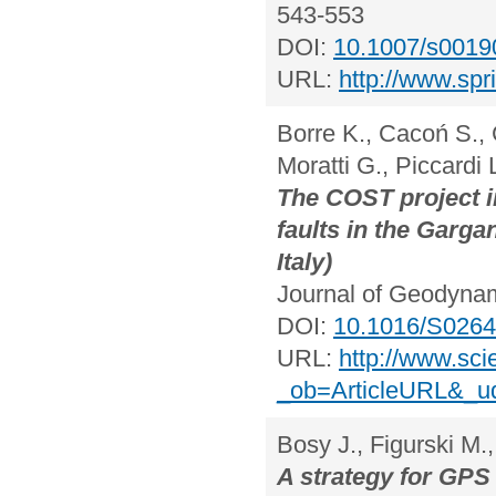
543-553
DOI:
10.1007/s0019
URL:
http://www.spr
Borre K., Cacoń S., 
Moratti G., Piccardi 
The COST project i
faults in the Garg
Italy)
Journal of Geodynami
DOI:
10.1016/S0264
URL:
http://www.sci
_ob=ArticleURL&_u
Bosy J., Figurski M.
A strategy for GPS 