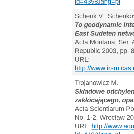
id=439&lang=pl
Schenk V., Schenkov
To geodynamic inte
East Sudeten netw
Acta Montana, Ser. 
Republic 2003, pp. 
URL:
http://www.irsm.cas.
Trojanowicz M.
Składowe odchylen
zakłócającego, op
Acta Scientiarum Pol
No. 1-2, Wrocław 20
URL:
http://www.aqu