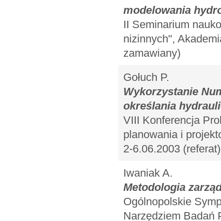
modelowania hydr
II Seminarium nauko
nizinnych", Akademi
zamawiany)
Gołuch P.
Wykorzystanie Num
określania hydraul
VIII Konferencja Pr
planowania i projekt
2-6.06.2003 (referat)
Iwaniak A.
Metodologia zarząd
Ogólnopolskie Symp
Narzędziem Badań Pr