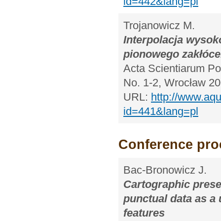
id=442&lang=pl
Trojanowicz M.
Interpolacja wysok
pionowego zakłóce
Acta Scientiarum Pol
No. 1-2, Wrocław 20
URL:
http://www.aqu
id=441&lang=pl
Conference pro
Bac-Bronowicz J.
Cartographic presen
punctual data as a 
features