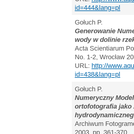
id=444&lang=pl
Gołuch P.
Generowanie Numer
wody w dolinie rze
Acta Scientiarum Pol
No. 1-2, Wrocław 20
URL:
http://www.aqu
id=438&lang=pl
Gołuch P.
Numeryczny Model 
ortofotografia jak
hydrodynamiczneg
Archiwum Fotogrametr
2003, pp. 361-370