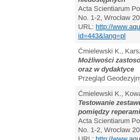
Acta Scientiarum Pol
No. 1-2, Wrocław 20
URL:
http://www.aqu
id=443&lang=pl
Ćmielewski K., Kars
Możliwości zasto
oraz w dydaktyce
Przegląd Geodezyjny
Ćmielewski K., Kowa
Testowanie zestaw
pomiędzy reperam
Acta Scientiarum Pol
No. 1-2, Wrocław 20
URL:
http://www.aqu