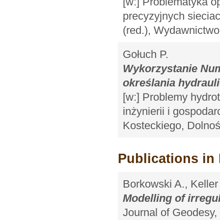
[w:] Problematyka o
precyzyjnych sieciac
(red.), Wydawnictw
Gołuch P.
Wykorzystanie Num
określania hydraul
[w:] Problemy hydro
inżynierii i gospoda
Kosteckiego, Dolno
Publications in 
Borkowski A., Keller
Modelling of irreg
Journal of Geodesy, 