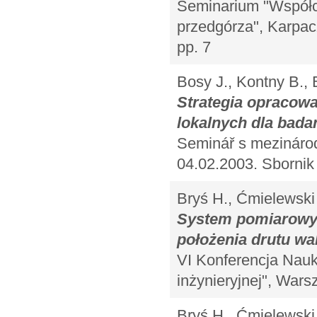
Seminarium "Współc
przedgórza", Karpacz
pp. 7
Bosy J., Kontny B.,
Strategia opracowa
lokalnych dla bad
Seminář s mezinárod
04.02.2003. Sbornik 
Bryś H., Ćmielewski
System pomiarowy 
położenia drutu wa
VI Konferencja Nau
inżynieryjnej", Wars
Bryś H., Ćmielewski