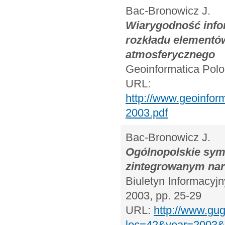
Bac-Bronowicz J.
Wiarygodność info
rozkładu elementó
atmosferycznego
Geoinformatica Polon
URL:
http://www.geoinf
2003.pdf
Bac-Bronowicz J.
Ogólnopolskie sym
zintegrowanym nar
Biuletyn Informacyj
2003, pp. 25-29
URL:
http://www.gu
loc=42&year=2003&