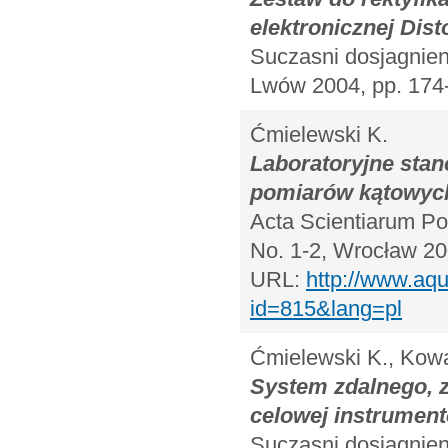
elektronicznej Dist
Suczasni dosjagnieni
Lwów 2004, pp. 174
Ćmielewski K.
Laboratoryjne sta
pomiarów kątowych
Acta Scientiarum Pol
No. 1-2, Wrocław 20
URL:
http://www.aqu
id=815&lang=pl
Ćmielewski K., Kowa
System zdalnego, 
celowej instrumen
Suczasni dosjagnieni