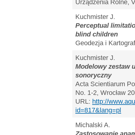
Urządzenia Rolne, V
Kuchmister J.
Perceptual limitatio
blind children
Geodezja i Kartograf
Kuchmister J.
Modelowy zestaw u
sonoryczny
Acta Scientiarum Pol
No. 1-2, Wrocław 20
URL:
http://www.aqu
id=817&lang=pl
Michalski A.
Zastosowanie anamo