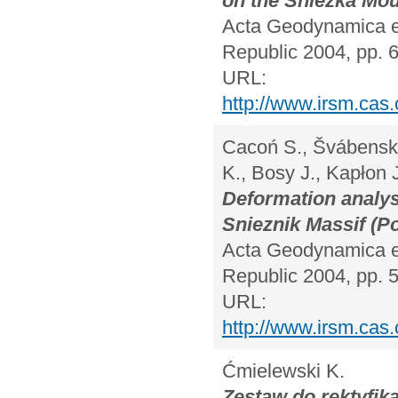
on the Śnieżka Mou
Acta Geodynamica et
Republic 2004, pp. 
URL:
http://www.irsm.cas
Cacoń S., Švábenský
K., Bosy J., Kapłon 
Deformation analysi
Snieznik Massif (P
Acta Geodynamica et
Republic 2004, pp. 
URL:
http://www.irsm.cas
Ćmielewski K.
Zestaw do rektyfik