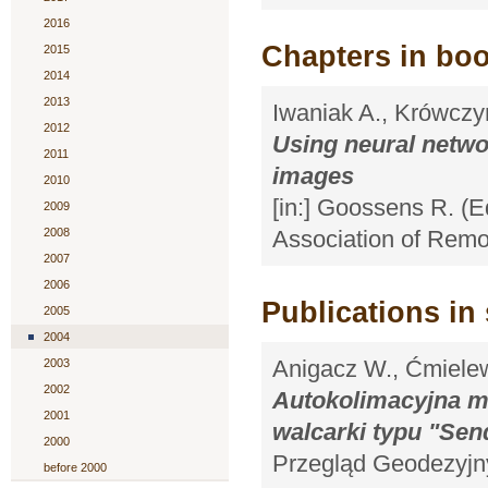
2016
Chapters in bo
2015
2014
2013
Iwaniak A., Krówczy
2012
Using neural networ
2011
images
2010
[in:] Goossens R. (E
2009
2008
Association of Remo
2007
2006
Publications in 
2005
2004
Anigacz W., Ćmielew
2003
2002
Autokolimacyjna m
2001
walcarki typu "Sen
2000
Przegląd Geodezyjny
before 2000