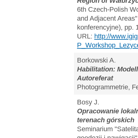
Region of Wałbrzy
6th Czech-Polish W
and Adjacent Areas",
konferencyjne), pp. 
URL:
http://www.igi
P_Workshop_Lezyce
Borkowski A.
Habilitation: Model
Autoreferat
Photogrammetrie, Fe
Bosy J.
Opracowanie lokal
terenach górskich
Seminarium "Satelit
geodezji i nawigac