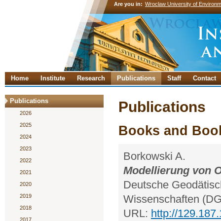
Are you in:
Wroclaw University of Environm
Home
Institute
Research
Publications
Staff
Contact
Publications
Publications
2026
2025
Books and Book
2024
2023
Borkowski A.
2022
Modellierung von O
2021
Deutsche Geodätisc
2020
2019
Wissenschaften (DGK
2018
URL:
http://129.187
2017