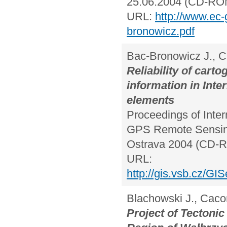
25.06.2004 (CD-RO
URL:
http://www.ec-
bronowicz.pdf
Bac-Bronowicz J., Ci
Reliability of cart
information in Inte
elements
Proceedings of Inte
GPS Remote Sensing
Ostrava 2004 (CD-
URL:
http://gis.vsb.cz/G
Blachowski J., Caco
Project of Tectoni