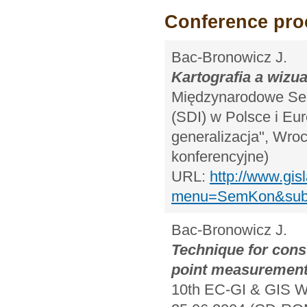
Conference pro
Bac-Bronowicz J.
Kartografia a wizu
Międzynarodowe Sem
(SDI) w Polsce i Eur
generalizacja", Wroc
konferencyjne)
URL:
http://www.gis
menu=SemKon&subme
Bac-Bronowicz J.
Technique for cons
point measurements
10th EC-GI & GIS Wo