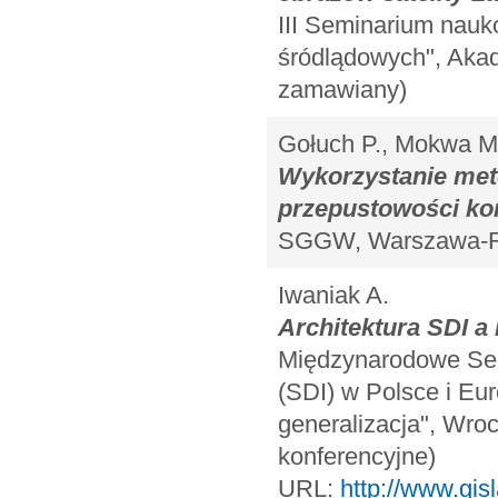
III Seminarium nauk
śródlądowych", Akad
zamawiany)
Gołuch P., Mokwa M
Wykorzystanie met
przepustowości kor
SGGW, Warszawa-Raj
Iwaniak A.
Architektura SDI a
Międzynarodowe Sem
(SDI) w Polsce i Eur
generalizacja", Wroc
konferencyjne)
URL:
http://www.gis