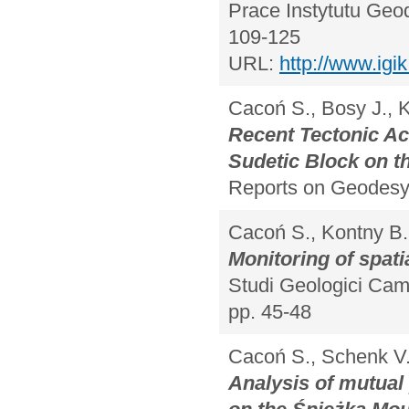
Prace Instytutu Geod
109-125
URL:
http://www.igik
Cacoń S., Bosy J., 
Recent Tectonic Act
Sudetic Block on th
Reports on Geodesy,
Cacoń S., Kontny B.
Monitoring of spati
Studi Geologici Came
pp. 45-48
Cacoń S., Schenk V.,
Analysis of mutual 