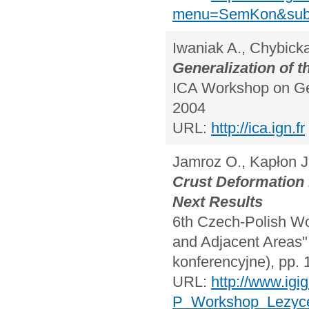
menu=SemKon&subme
Iwaniak A., Chybicka
Generalization of t
ICA Workshop on Gen
2004
URL:
http://ica.ign.fr
Jamroz O., Kapłon J
Crust Deformation M
Next Results
6th Czech-Polish W
and Adjacent Areas",
konferencyjne), pp. 
URL:
http://www.igi
P_Workshop_Lezyce