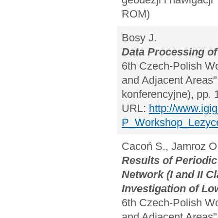
ROM)
Bosy J.
Data Processing o
6th Czech-Polish W
and Adjacent Areas",
konferencyjne), pp. 
URL:
http://www.igi
P_Workshop_Lezyce
Cacoń S., Jamroz O.
Results of Periodi
Network (I and II C
Investigation of Lo
6th Czech-Polish W
and Adjacent Areas",