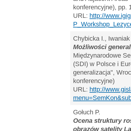
konferencyjne), pp. 
URL:
http://www.igi
P_Workshop_Lezyce
Chybicka I., Iwaniak
Możliwości general
Międzynarodowe Sem
(SDI) w Polsce i Eur
generalizacja", Wroc
konferencyjne)
URL:
http://www.gis
menu=SemKon&subme
Gołuch P.
Ocena struktury ro
obrazów satelity L