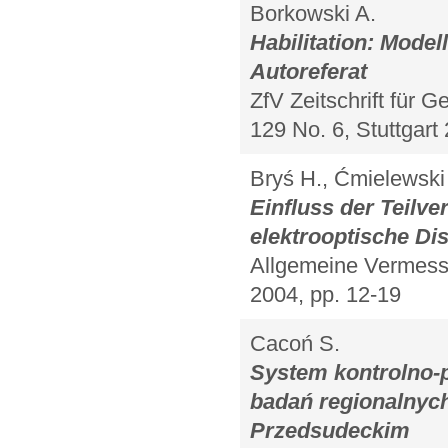
Borkowski A.
Habilitation: Model
Autoreferat
ZfV Zeitschrift für
129 No. 6, Stuttgart
Bryś H., Ćmielewski
Einfluss der Teilv
elektrooptische D
Allgemeine Vermessu
2004, pp. 12-19
Cacoń S.
System kontrolno-
badań regionalnych
Przedsudeckim