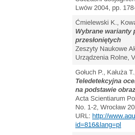
Lwów 2004, pp. 178
Ćmielewski K., Kowa
Wybrane warianty 
przesłoniętych
Zeszyty Naukowe Aka
Urządzenia Rolne, V
Gołuch P., Kałuża T.
Teledetekcyjna oce
na podstawie obraz
Acta Scientiarum Pol
No. 1-2, Wrocław 20
URL:
http://www.aqu
id=816&lang=pl