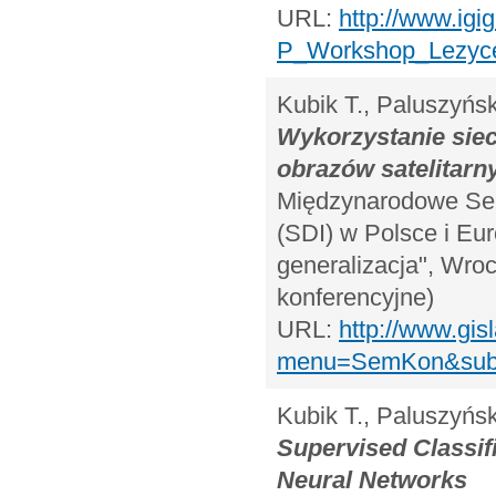
URL:
http://www.igi
P_Workshop_Lezyce
Kubik T., Paluszyńs
Wykorzystanie siec
obrazów satelitarn
Międzynarodowe Sem
(SDI) w Polsce i Eur
generalizacja", Wroc
konferencyjne)
URL:
http://www.gis
menu=SemKon&subme
Kubik T., Paluszyńs
Supervised Classifi
Neural Networks