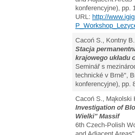
konferencyjne), pp. 
URL:
http://www.igi
P_Workshop_Lezyce
Cacoń S., Kontny B.,
Stacja permanent
krajowego układu 
Seminář s mezinárod
technické v Brně", Br
konferencyjne), pp. 
Cacoń S., Mąkolski 
Investigation of B
Wielki" Massif
6th Czech-Polish W
and Adjacent Areas",