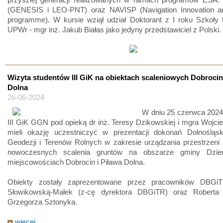
(GENESIS i LEO-PNT) oraz NAVISP (Navigation Innovation a
programme). W kursie wziął udział Doktorant z I roku Szkoły 
UPWr - mgr inż. Jakub Białas jako jedyny przedstawiciel z Polski.
Wizyta studentów III GiK na obiektach scaleniowych Dobrocin
Dolna
26-06-2024
W dniu 25 czerwca 2024 
III GiK GGN pod opieką dr inż. Teresy Dzikowskiej i mgra Wojc
mieli okazję uczestniczyć w prezentacji dokonań Dolnośląsk
Geodezji i Terenów Rolnych w zakresie urządzania przestrzeni 
nowoczesnych scalenia gruntów na obszarze gminy Dzie
miejscowościach Dobrocin i Piława Dolna.
Obiekty zostały zaprezentowane przez pracowników DBGiT
Słowikowską-Małek (z-cę dyrektora DBGiTR) oraz Roberta 
Grzegorza Sztonyka.
więcej...