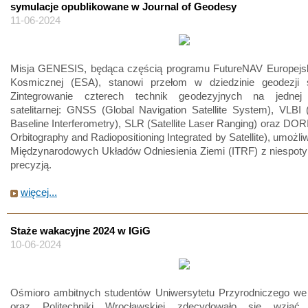
symulacje opublikowane w Journal of Geodesy
11-06-2024
Misja GENESIS, będąca częścią programu FutureNAV Europejski
Kosmicznej (ESA), stanowi przełom w dziedzinie geodezji sat
Zintegrowanie czterech technik geodezyjnych na jednej 
satelitarnej: GNSS (Global Navigation Satellite System), VLBI
Baseline Interferometry), SLR (Satellite Laser Ranging) oraz DOR
Orbitography and Radiopositioning Integrated by Satellite), umożliw
Międzynarodowych Układów Odniesienia Ziemi (ITRF) z niespoty
precyzją.
więcej...
Staże wakacyjne 2024 w IGiG
10-06-2024
Ośmioro ambitnych studentów Uniwersytetu Przyrodniczego we
oraz Politechniki Wrocławskiej zdecydowało się wziąć