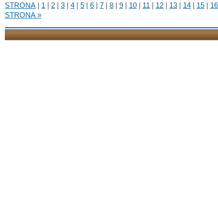
STRONA
|
1
|
2
|
3
|
4
|
5
|
6
|
7
|
8
|
9
|
10
|
11
|
12
|
13
|
14
|
15
|
16
STRONA »