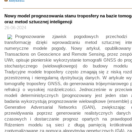
Nowy model prognozowania stanu troposfery na bazie tomog
oraz metod sztucznej inteligencji
26-06-2024
Prognozowanie zjawisk pogodowych przechodzi 
transformację dzięki wprowadzaniu metod sztucznej inte
numeryczne modele pogody. Nowy artykuł, opublikowa
Transactions on Geoscience and Remote Sensing, przez zespó
UWr, opisuje pionierskie wykorzystanie tomografii GNSS do pr
stochastycznego (wielowątkowego) do budowy modelu tr
Tradycyjne modele troposfery często zmagają się z niską rozd
przestrzenną i nieregularną dystrybucją danych. W artykule w
tomografię troposfery GNSS, do generowania trójwymiarowego p
refrakcji o wysokiej rozdzielczości. Jednocześnie w przeciwi
modeli deterministycznych (prognozowany jest jeden stan a
badania wykorzystują prognozowanie wielowątkowe (ensemble) p
Generative Adversarial Networks (GAN), zwiększając d
przewidywania poprzez generowanie realistycznych danyc
czasowych i dostarczanie prognoz opartych na prawdopodo
Rdzeniem modelu są sieci z długą pamięcią krótkotrwał
zoptymalizowane za pomocą algorytmów genetycznych (GA), za