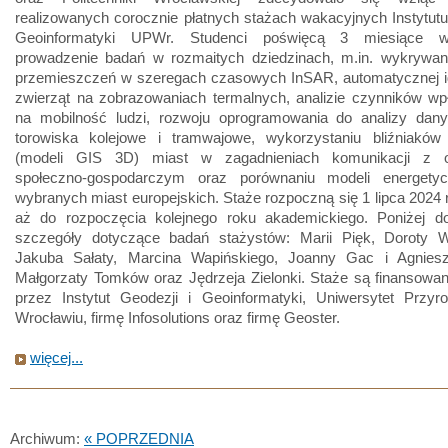
realizowanych corocznie płatnych stażach wakacyjnych Instytutu
Geoinformatyki UPWr. Studenci poświęcą 3 miesiące w
prowadzenie badań w rozmaitych dziedzinach, m.in. wykrywani
przemieszczeń w szeregach czasowych InSAR, automatycznej ide
zwierząt na zobrazowaniach termalnych, analizie czynników wp
na mobilność ludzi, rozwoju oprogramowania do analizy da
torowiska kolejowe i tramwajowe, wykorzystaniu bliźniaków
(modeli GIS 3D) miast w zagadnieniach komunikacji z o
społeczno-gospodarczym oraz porównaniu modeli energety
wybranych miast europejskich. Staże rozpoczną się 1 lipca 2024 r.
aż do rozpoczęcia kolejnego roku akademickiego. Poniżej d
szczegóły dotyczące badań stażystów: Marii Pięk, Doroty W
Jakuba Sałaty, Marcina Wapińskiego, Joanny Gac i Agniesz
Małgorzaty Tomków oraz Jędrzeja Zielonki. Staże są finansowa
przez Instytut Geodezji i Geoinformatyki, Uniwersytet Przyr
Wrocławiu, firmę Infosolutions oraz firmę Geoster.
więcej...
Archiwum:
« POPRZEDNIA