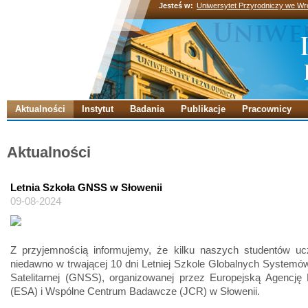
Jesteś w:
Uniwersytet Przyrodniczy we Wr
Aktualności
Instytut
Badania
Publikacje
Pracownicy
Aktualności
Letnia Szkoła GNSS w Słowenii
09-08-2024
Z przyjemnością informujemy, że kilku naszych studentów ucz
niedawno w trwającej 10 dni Letniej Szkole Globalnych Systemó
Satelitarnej (GNSS), organizowanej przez Europejską Agencję
(ESA) i Wspólne Centrum Badawcze (JCR) w Słowenii.