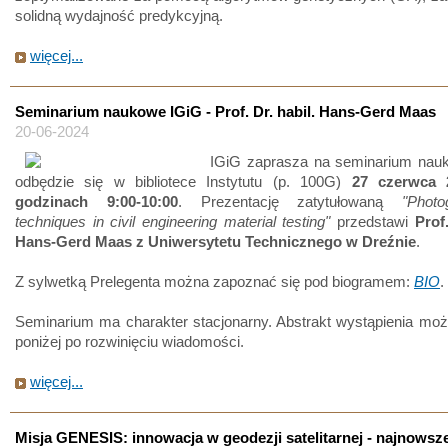
solidną wydajność predykcyjną.
więcej...
Seminarium naukowe IGiG - Prof. Dr. habil. Hans-Gerd Maas
20-06-2024
IGiG zaprasza na seminarium nauk
odbędzie się w bibliotece Instytutu (p. 100G)
27 czerwca 
godzinach 9:00-10:00
. Prezentację zatytułowaną
"Photo
techniques in civil engineering material testing"
przedstawi
Prof.
Hans-Gerd Maas z Uniwersytetu Technicznego w Dreźnie
.
Z sylwetką Prelegenta można zapoznać się pod biogramem:
BIO
.
Seminarium ma charakter stacjonarny. Abstrakt wystąpienia mo
poniżej po rozwinięciu wiadomości.
więcej...
Misja GENESIS: innowacja w geodezji satelitarnej - najnowsz