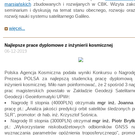
marsjańskich
zbudowanych i rozwijanych w CBK. Wizyta zako
seminarium i dyskusją na temat stanu obecnego, rozwoju ora
rozwój nauki systemu satelitarnego Galileo.
więcej...
Najlepsze prace dyplomowe z inżynierii kosmicznej
06-12-2019
Polska Agencja Kosmiczna podała wyniki Konkursu o Nagro
Prezesa POLSA za najlepszą studencką pracę dyplomową 
inżynierii kosmicznej. Miło nam poinformować, że 2 spośród 3 n
prac magisterskich powstało w Zakładzie Geodezji Satelitarne
Geodezji i Geoinformatyki UPWr:
Nagrodę II stopnia (4000PLN) otrzymała
mgr inż. Joanna
pracę pt.: „Analiza jakości predykcji orbit satelitów śledzonych p
SLR", promotor: dr hab. inż. Krzysztof Sośnica.
Nagrodę III stopnia (3000PLN) otrzymał
mgr inż. Piotr Brył
pt.: „Wykorzystanie niskobudżetowych odbiorników GNSS n
wyznaczania parametrów opóźnienia troposferycznego", promot