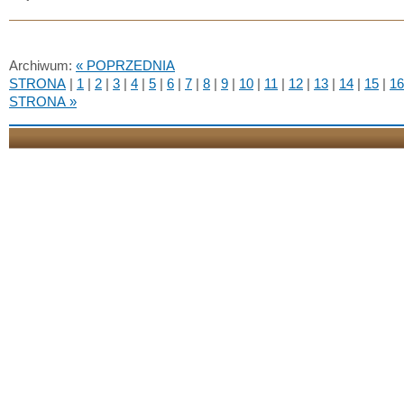
Archiwum:
« POPRZEDNIA
STRONA
|
1
|
2
|
3
|
4
|
5
|
6
|
7
|
8
|
9
|
10
|
11
|
12
|
13
|
14
|
15
|
16
STRONA »