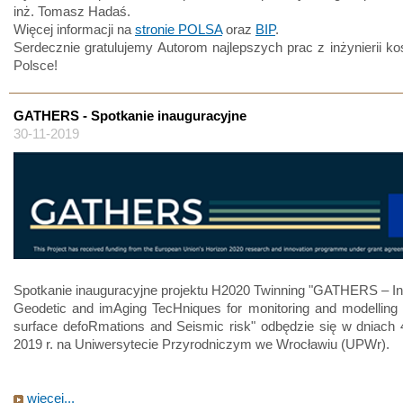
inż. Tomasz Hadaś.
Więcej informacji na
stronie POLSA
oraz
BIP
.
Serdecznie gratulujemy Autorom najlepszych prac z inżynierii k
Polsce!
GATHERS - Spotkanie inauguracyjne
30-11-2019
Spotkanie inauguracyjne projektu H2020 Twinning "GATHERS – Int
Geodetic and imAging TecHniques for monitoring and modelling 
surface defoRmations and Seismic risk" odbędzie się w dniach 
2019 r. na Uniwersytecie Przyrodniczym we Wrocławiu (UPWr).
więcej...