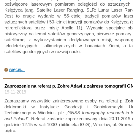
poświęcone laserowym pomiarom odległości do sztucznych s
Księżyca (ang. Satellite Laser Ranging, SLR; Lunar Laser Ran
Jest to drugie wydanie w 55-letniej tradycji pomiarów las
sztucznych satelitów i 50-letniej tradycji pomiarów do Księżyca (p
retroreflektora przez misję Apollo 11). Wydanie specjalne ob
historyczny na temat satelitów geodezyjnych, pierwsze pomiary
satelitarnej z wykorzystaniem dedykowanych misji, wspomag
teledetekcyjnych i altimetrycznych w badaniach Ziemi, a t
satelitów geodezyjnych w rozwój nauki.
więcej...
Zaproszenie na referat p. Zohre Adavi z zakresu tomografii 
19-11-2019
Zapraszamy wszystkie zainteresowane osoby na referat p.
Zoh
doktorantki w Instytucie Geodezji i Geoinformatyki Uni
Technicznego w Wiedniu - pt.:
„GNSS tomography research in Ir
and Poland”
. Referat zostanie zaprezentowany dnia 20.11.2019 r
godzinie 12.15 w sali 100G (biblioteka IGiG), Wrocław, ul. Grunwa
piętro.