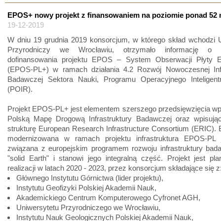
EPOS+ nowy projekt z finansowaniem na poziomie ponad 52
19-12-2019
W dniu 19 grudnia 2019 konsorcjum, w którego skład wchodzi U
Przyrodniczy we Wrocławiu, otrzymało informację o p
dofinansowania projektu EPOS – System Obserwacji Płyty Eu
(EPOS-PL+) w ramach działania 4.2 Rozwój Nowoczesnej Infr
Badawczej Sektora Nauki, Programu Operacyjnego Inteligen
(POIR).
Projekt EPOS-PL+ jest elementem szerszego przedsięwzięcia wp
Polską Mapę Drogową Infrastruktury Badawczej oraz wpisują
strukturę European Research Infrastructure Consortium (ERIC).
modernizowana w ramach projektu infrastruktura EPOS-PL j
związana z europejskim programem rozwoju infrastruktury bada
"solid Earth" i stanowi jego integralną część. Projekt jest p
realizacji w latach 2020 - 2023, przez konsorcjum składające się z
Głównego Instytutu Górnictwa (lider projektu),
Instytutu Geofizyki Polskiej Akademii Nauk,
Akademickiego Centrum Komputerowego Cyfronet AGH,
Uniwersytetu Przyrodniczego we Wrocławiu,
Instytutu Nauk Geologicznych Polskiej Akademii Nauk,