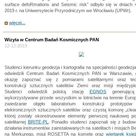
surface defoRmations and Seismic risk" odbyło się w dniach 4
2019 r. na Uniwersytecie Przyrodniczym we Wrocławiu (UPWr).
więcej...
Wizyta w Centrum Badań Kosmicznych PAN
12-12-2019
Studenci kierunku geodezja i kartografia na specjalności geodezja 
odwiedzili Centrum Badań Kosmicznych PAN w Warszawie, g
okazję zapoznać się z pomiarami satelitarnymi oraz tec
konstrukcji sztucznych satelitów Ziemi oraz misji międzypla
Studenci odwiedzili polską stację
EGNOS
generującą
wykorzystywane przede wszystkim w lotnictwie na terenie Euro
zwiedzanie objęło laboratorium konstrukcji prototypów
elektronicznych sztucznych satelitów oraz czystą komorę „cle
której zostały skonstruowane elementy pierwszej naukowej pol
satelitarnej
BRITE-PL
. Ponadto studenci zapoznali się z budow
działania instrumentów zainstalowanych na satelitach i misjach 
na Merkurego, misji ROSETTA na kometę oraz
wiertarek ksi