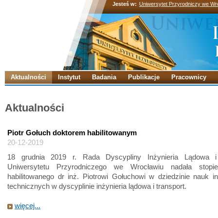
Jesteś w:
Uniwersytet Przyrodniczy we Wr
Aktualności
Instytut
Badania
Publikacje
Pracownicy
Aktualności
Piotr Gołuch doktorem habilitowanym
20-12-2019
18 grudnia 2019 r. Rada Dyscypliny Inżynieria Lądowa i
Uniwersytetu Przyrodniczego we Wrocławiu nadała stopie
habilitowanego dr inż. Piotrowi Gołuchowi w dziedzinie nauk in
technicznych w dyscyplinie inżynieria lądowa i transport.
więcej...