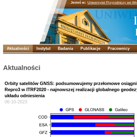
Jesteś w:
Uniwersytet Przyrodniczy we Wr
Aktualności
Instytut
Badania
Publikacje
Pracownicy
Aktualności
Orbity satelitów GNSS: podsumowujemy przełomowe osiągni
Repro3 w ITRF2020 - najnowszej realizacji globalnego geode
układu odniesienia
06-10-2023