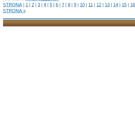
STRONA
|
1
|
2
|
3
|
4
|
5
|
6
|
7
|
8
|
9
|
10
|
11
|
12
|
13
|
14
|
15
|
16
STRONA »