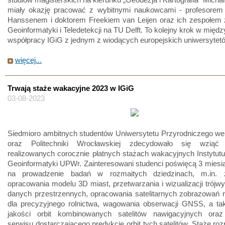
miały okazję pracować z wybitnymi naukowcami - profesor
Hanssenem i doktorem Freekiem van Leijen oraz ich zespołem 
Geoinformatyki i Teledetekcji na TU Delft. To kolejny krok w międ
współpracy IGiG z jednym z wiodących europejskich uniwersytet
więcej...
Trwają staże wakacyjne 2023 w IGiG
03-08-2023
Siedmioro ambitnych studentów Uniwersytetu Przyrodniczego we
oraz Politechniki Wrocławskiej zdecydowało się wziąć
realizowanych corocznie płatnych stażach wakacyjnych Instytutu
Geoinformatyki UPWr. Zainteresowani studenci poświęcą 3 miesi
na prowadzenie badań w rozmaitych dziedzinach, m.in. 
opracowania modelu 3D miast, przetwarzania i wizualizacji trój
danych przestrzennych, opracowania satelitarnych zobrazowań 
dla precyzyjnego rolnictwa, wagowania obserwacji GNSS, a tak
jakości orbit kombinowanych satelitów nawigacyjnych oraz
serwisu dostarczającego predykcje orbit tych satelitów. Staże roz