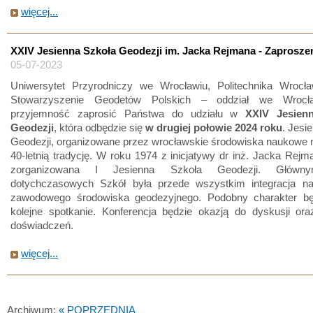
więcej...
XXIV Jesienna Szkoła Geodezji im. Jacka Rejmana - Zaprosze
05-07-2023
Uniwersytet Przyrodniczy we Wrocławiu, Politechnika Wrocł
Stowarzyszenie Geodetów Polskich – oddział we Wrocł
przyjemność zaprosić Państwa do udziału w
XXIV Jesienn
Geodezji
, która odbędzie się
w drugiej połowie 2024 roku
. Jesi
Geodezji, organizowane przez wrocławskie środowiska naukowe 
40-letnią tradycję. W roku 1974 z inicjatywy dr inż. Jacka Rejm
zorganizowana I Jesienna Szkoła Geodezji. Główn
dotychczasowych Szkół była przede wszystkim integracja n
zawodowego środowiska geodezyjnego. Podobny charakter bę
kolejne spotkanie. Konferencja będzie okazją do dyskusji or
doświadczeń.
więcej...
Archiwum:
« POPRZEDNIA