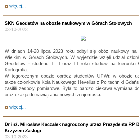
więcej...
SKN Geodetów na obozie naukowym w Górach Stołowych
03-10-2023
W dniach 14-28 lipca 2023 roku odbył się obóz naukowy na 
Wielkim w Górach Stołowych. W wyjeździe wzięli udział czło
Geodetów - studenci I, II oraz III roku studiów na kierunku 
Kartografia.
W tegorocznym obozie oprócz studentów UPWr, w obozie ucz
także członkowie Koła Naukowego Hevelius z Politechniki Gdańsk
zasilili zespoły pomiarowe. Była to bardzo ciekawa wymiana d
oraz okazja do nawiązania nowych znajomości.
więcej...
Dr inż. Mirosław Kaczałek nagrodzony przez Prezydenta RP
Krzyżem Zasługi
03-10-2023