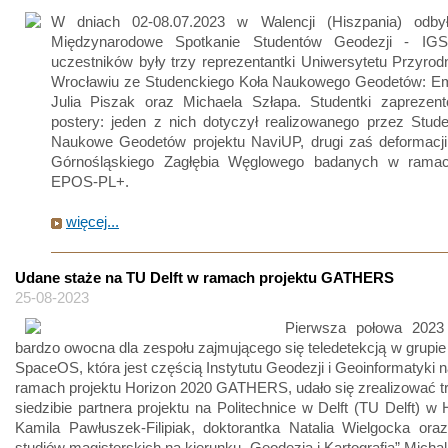
W dniach 02-08.07.2023 w Walencji (Hiszpania) odby
Międzynarodowe Spotkanie Studentów Geodezji - IG
uczestników były trzy reprezentantki Uniwersytetu Przyro
Wrocławiu ze Studenckiego Koła Naukowego Geodetów: Emil
Julia Piszak oraz Michaela Szłapa. Studentki zaprezen
postery: jeden z nich dotyczył realizowanego przez Stud
Naukowe Geodetów projektu NaviUP, drugi zaś deformacji 
Górnośląskiego Zagłębia Węglowego badanych w ramac
EPOS-PL+.
więcej...
Udane staże na TU Delft w ramach projektu GATHERS
25-08-2023
Pierwsza połowa 2023
bardzo owocna dla zespołu zajmującego się teledetekcją w grupi
SpaceOS, która jest częścią Instytutu Geodezji i Geoinformatyki
ramach projektu Horizon 2020 GATHERS, udało się zrealizować t
siedzibie partnera projektu na Politechnice w Delft (TU Delft) w H
Kamila Pawłuszek-Filipiak, doktorantka Natalia Wielgocka ora
studiów magisterskich na kierunku „Geodezja i Kartografia” Micha