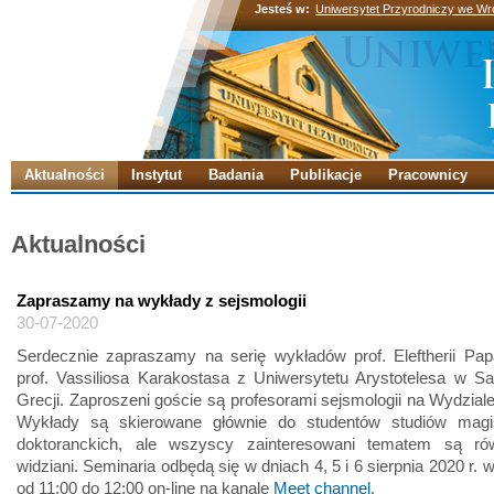
Jesteś w:
Uniwersytet Przyrodniczy we Wr
Aktualności
Instytut
Badania
Publikacje
Pracownicy
Aktualności
Zapraszamy na wykłady z sejsmologii
30-07-2020
Serdecznie zapraszamy na serię wykładów prof. Eleftherii Papa
prof. Vassiliosa Karakostasa z Uniwersytetu Arystotelesa w S
Grecji. Zaproszeni goście są profesorami sejsmologii na Wydziale
Wykłady są skierowane głównie do studentów studiów magis
doktoranckich, ale wszyscy zainteresowani tematem są ró
widziani. Seminaria odbędą się w dniach 4, 5 i 6 sierpnia 2020 r. 
od 11:00 do 12:00 on-line na kanale
Meet channel
.