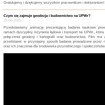
Gratulujemy i dziękujemy wszystkim pracownikom i doktorantom!
Czym się zajmuje geodezja i budownictwo na UPWr?
25-06-2020
Przedstawiamy animację prezentującą badania naukowe pr
ramach dyscypliny inżynieria lądowa i transport na UPWr., która
połączenia geodezji i kartografii oraz budownictwa. Film ma 
przedstawić w przystępny sposób badania prowadzone przez
oraz ich znaczenia dla środowiska przyrodniczego i społeczeństw