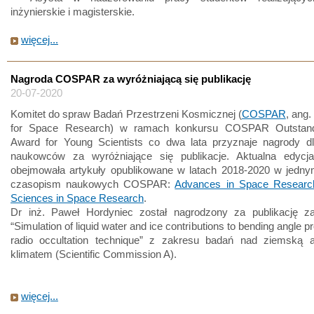
inżynierskie i magisterskie.
więcej...
Nagroda COSPAR za wyróżniającą się publikację
20-07-2020
Komitet do spraw Badań Przestrzeni Kosmicznej (
COSPAR
, ang
for Space Research) w ramach konkursu COSPAR Outstand
Award for Young Scientists co dwa lata przyznaje nagrody d
naukowców za wyróżniające się publikacje. Aktualna edyc
obejmowała artykuły opublikowane w latach 2018-2020 w jedn
czasopism naukowych COSPAR:
Advances in Space Researc
Sciences in Space Research
.
Dr inż. Paweł Hordyniec został nagrodzony za publikację za
“Simulation of liquid water and ice contributions to bending angle pro
radio occultation technique” z zakresu badań nad ziemską a
klimatem (Scientific Commission A).
więcej...