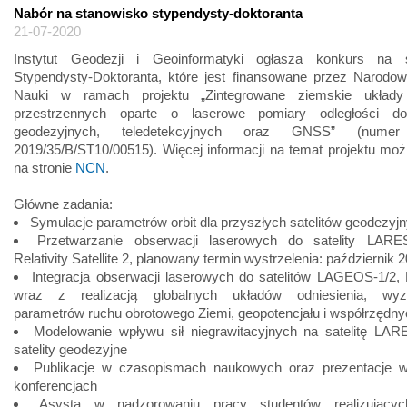
Nabór na stanowisko stypendysty-doktoranta
21-07-2020
Instytut Geodezji i Geoinformatyki ogłasza konkurs na 
Stypendysty-Doktoranta, które jest finansowane przez Narodo
Nauki w ramach projektu „Zintegrowane ziemskie układy 
przestrzennych oparte o laserowe pomiary odległości do
geodezyjnych, teledetekcyjnych oraz GNSS” (numer 
2019/35/B/ST10/00515). Więcej informacji na temat projektu mo
na stronie
NCN
.
Główne zadania:
Symulacje parametrów orbit dla przyszłych satelitów geodezyj
Przetwarzanie obserwacji laserowych do satelity LARE
Relativity Satellite 2, planowany termin wystrzelenia: październik 2
Integracja obserwacji laserowych do satelitów LAGEOS-1/2,
wraz z realizacją globalnych układów odniesienia, wyz
parametrów ruchu obrotowego Ziemi, geopotencjału i współrzędnyc
Modelowanie wpływu sił niegrawitacyjnych na satelitę LARE
satelity geodezyjne
Publikacje w czasopismach naukowych oraz prezentacje 
konferencjach
Asysta w nadzorowaniu pracy studentów realizującyc