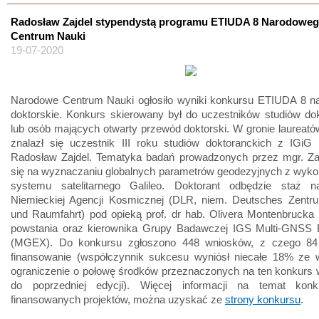
Radosław Zajdel stypendystą programu ETIUDA 8 Narodowe
Centrum Nauki
19-07-2020
Narodowe Centrum Nauki ogłosiło wyniki konkursu ETIUDA 8 na
doktorskie. Konkurs skierowany był do uczestników studiów do
lub osób mających otwarty przewód doktorski. W gronie laureat
znalazł się uczestnik III roku studiów doktoranckich z IGiG 
Radosław Zajdel. Tematyka badań prowadzonych przez mgr. Zaj
się na wyznaczaniu globalnych parametrów geodezyjnych z wyko
systemu satelitarnego Galileo. Doktorant odbędzie staż
Niemieckiej Agencji Kosmicznej (DLR, niem. Deutsches Zentrum
und Raumfahrt) pod opieką prof. dr hab. Olivera Montenbrucka –
powstania oraz kierownika Grupy Badawczej IGS Multi-GNSS 
(MGEX). Do konkursu zgłoszono 448 wniosków, z czego 84
finansowanie (współczynnik sukcesu wyniósł niecałe 18% ze 
ograniczenie o połowę środków przeznaczonych na ten konkurs 
do poprzedniej edycji). Więcej informacji na temat kon
finansowanych projektów, można uzyskać ze
strony konkursu
.