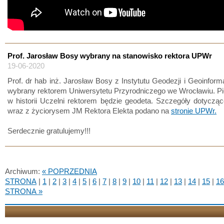
Prof. Jarosław Bosy wybrany na stanowisko rektora UPWr
19-06-2020
Prof. dr hab inż. Jarosław Bosy z Instytutu Geodezji i Geoinforma
wybrany rektorem Uniwersytetu Przyrodniczego we Wrocławiu. P
w historii Uczelni rektorem będzie geodeta. Szczegóły dotycz
wraz z życiorysem JM Rektora Elekta podano na
stronie UPWr.
Serdecznie gratulujemy!!!
Archiwum:
« POPRZEDNIA
STRONA
|
1
|
2
|
3
|
4
|
5
|
6
|
7
|
8
|
9
|
10
|
11
|
12
|
13
|
14
|
15
|
16
STRONA »