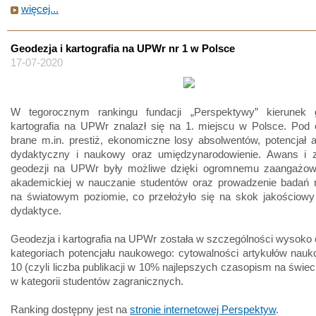
więcej...
Geodezja i kartografia na UPWr nr 1 w Polsce
17-07-2020
W tegorocznym rankingu fundacji „Perspektywy” kierunek 
kartografia na UPWr znalazł się na 1. miejscu w Polsce. Pod 
brane m.in. prestiż, ekonomiczne losy absolwentów, potencjał 
dydaktyczny i naukowy oraz umiędzynarodowienie. Awans i 
geodezji na UPWr były możliwe dzięki ogromnemu zaangażow
akademickiej w nauczanie studentów oraz prowadzenie badań
na światowym poziomie, co przełożyło się na skok jakościowy
dydaktyce.
Geodezja i kartografia na UPWr została w szczególności wysoko
kategoriach potencjału naukowego: cytowalności artykułów nau
10 (czyli liczba publikacji w 10% najlepszych czasopism na świeci
w kategorii studentów zagranicznych.
Ranking dostępny jest na
stronie internetowej Perspektyw
.