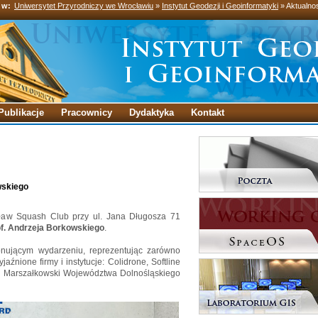
 w:
Uniwersytet Przyrodniczy we Wrocławiu
»
Instytut Geodezji i Geoinformatyki
» Aktualno
Publikacje
Pracownicy
Dydaktyka
Kontakt
owskiego
ław Squash Club przy ul. Jana Długosza 71
rof. Andrzeja Borkowskiego
.
nującym wydarzeniu, reprezentując zarówno
yjaźnione firmy i instytucje: Colidrone, Softline
ąd Marszałkowski Województwa Dolnośląskiego