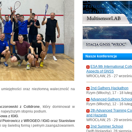
Nasze konferencje
ESA 9th International Col
Aspects of GNSS
WROCŁAW, 25 - 27 wrześni
2nd Gathers Hackathon
 umiejętności oraz niezłomną waleczność na
Rzym (Włochy), 17 - 18 lute
Advanced Gathers Schoo
Rzym (Włochy), 12 - 16 lute
aczorowski z Colidrone
, który dominował w
2th Advanced Training C
a najwyższym stopniu podium.
and Hazards
Sowa z IGIG
.
WROCŁAW, 25 - 29 wrześni
ał Piotrowicz z WROGEO / IGiG oraz Stanisław
li się świetną formą i pełnym zaangażowaniem.
2nd Summer School
Delft (Holandia), 28 sierpni