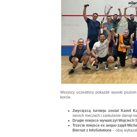
Wszyscy uczestnicy pokazali wysoki poziom
korcie.
Zwycięzcą turnieju został Kamil K
swoich meczach i zasłużenie stanął n
Drugie miejsce wywalczył Wojciech 
Trzecie miejsce ex aequo zajęli Mich
Biernat z InfoSolutions
– obaj wykaza