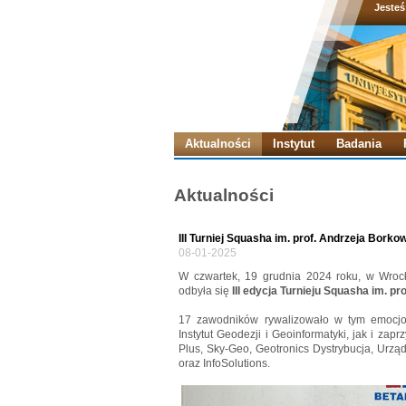
Jesteś
Aktualności
Instytut
Badania
Aktualności
III Turniej Squasha im. prof. Andrzeja Bork
08-01-2025
W czwartek, 19 grudnia 2024 roku, w Wroc
odbyła się
III edycja Turnieju Squasha im. p
17 zawodników rywalizowało w tym emocjo
Instytut Geodezji i Geoinformatyki, jak i zaprz
Plus, Sky-Geo, Geotronics Dystrybucja, Urz
oraz InfoSolutions.