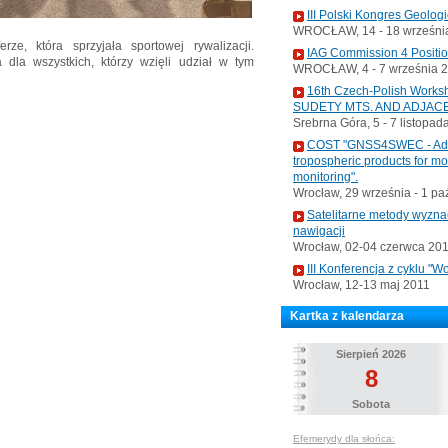
III Polski Kongres Geolog
WROCŁAW, 14 - 18 września
rze, która sprzyjała sportowej rywalizacji.
IAG Commission 4 Positi
 dla wszystkich, którzy wzięli udział w tym
WROCŁAW, 4 - 7 września 
16th Czech-Polish Wo
SUDETY MTS. AND ADJAC
Srebrna Góra, 5 - 7 listopad
COST "GNSS4SWEC - Advan
tropospheric products for m
monitoring".
Wrocław, 29 września - 1 pa
Satelitarne metody wyzna
nawigacji
Wrocław, 02-04 czerwca 20
III Konferencja z cyklu 
Wrocław, 12-13 maj 2011
Kartka z kalendarza
Sierpień 2026
8
Sobota
Efemerydy dla słońca: