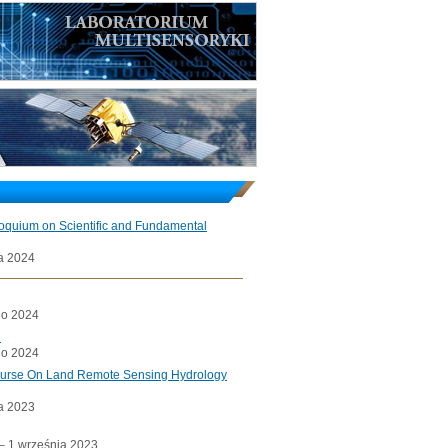
loquium on Scientific and Fundamental
a 2024
go 2024
l
go 2024
ourse On Land Remote Sensing Hydrology
a 2023
a– 1 września 2023