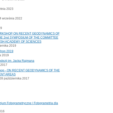
etnia 2023
 września 2022
19
ORKSHOP ON RECENT GEODYNAMICS OF
E 2nd SYMPOSIUM OF THE COMMITTEE
ISH ACADEMY OF SCIENCES
ernika 2019
shop 2019
a 2019
odezji im. Jacka Rajmana
a 2017
kshop - ON RECENT GEODYNAMICS OF THE
ENT AREAS
8 października 2017
jum Fotogrametryczne | Fotogrametria dla
2016