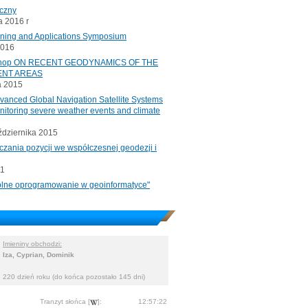
iczny
 2016 r
oning and Applications Symposium
2016
rkshop ON RECENT GEODYNAMICS OF THE
ENT AREAS
a 2015
ced Global Navigation Satellite Systems
onitoring severe weather events and climate
ździernika 2015
czania pozycji we współczesnej geodezji i
11
"Wolne oprogramowanie w geoinformatyce"
Imieniny obchodzi:
Iza, Cyprian, Dominik
220 dzień roku (do końca pozostało 145 dni)
Tranzyt słońca [
]:
12:57:22