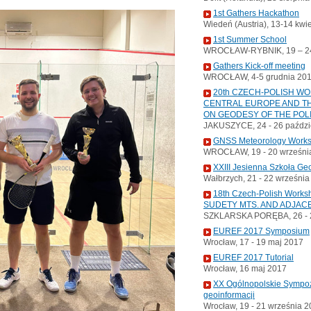
1st Gathers Hackathon
Wiedeń (Austria), 13-14 kwi
1st Summer School
WROCŁAW-RYBNIK, 19 – 24
Gathers Kick-off meeting
WROCŁAW, 4-5 grudnia 20
20th CZECH-POLISH W
CENTRAL EUROPE AND TH
ON GEODESY OF THE POL
JAKUSZYCE, 24 - 26 paździ
GNSS Meteorology Work
WROCŁAW, 19 - 20 wrześni
XXIII Jesienna Szkoła Ge
Wałbrzych, 21 - 22 wrześni
18th Czech-Polish Wor
SUDETY MTS. AND ADJAC
SZKLARSKA PORĘBA, 26 - 2
EUREF 2017 Symposium
Wrocław, 17 - 19 maj 2017
EUREF 2017 Tutorial
Wrocław, 16 maj 2017
XX Ogólnopolskie Sympoz
geoinformacji
Wrocław, 19 - 21 września 