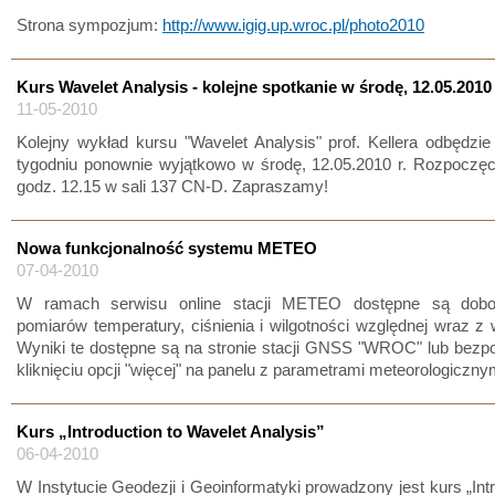
Strona sympozjum:
http://www.igig.up.wroc.pl/photo2010
Kurs Wavelet Analysis - kolejne spotkanie w środę, 12.05.2010
11-05-2010
Kolejny wykład kursu "Wavelet Analysis" prof. Kellera odbędzi
tygodniu ponownie wyjątkowo w środę, 12.05.2010 r. Rozpoczęc
godz. 12.15 w sali 137 CN-D. Zapraszamy!
Nowa funkcjonalność systemu METEO
07-04-2010
W ramach serwisu online stacji METEO dostępne są dobo
pomiarów temperatury, ciśnienia i wilgotności względnej wraz z
Wyniki te dostępne są na stronie stacji GNSS "WROC" lub bezp
kliknięciu opcji "więcej" na panelu z parametrami meteorologiczny
Kurs „Introduction to Wavelet Analysis”
06-04-2010
W Instytucie Geodezji i Geoinformatyki prowadzony jest kurs „Intr