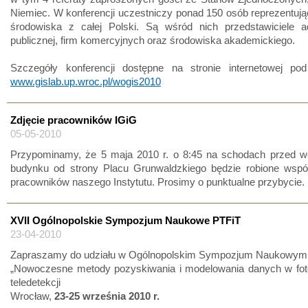
Niemiec. W konferencji uczestniczy ponad 150 osób reprezentuj
środowiska z całej Polski. Są wśród nich przedstawiciele adm
publicznej, firm komercyjnych oraz środowiska akademickiego.
Szczegóły konferencji dostępne na stronie internetowej po
www.gislab.up.wroc.pl/wogis2010
Zdjęcie pracowników IGiG
05-05-2010
Przypominamy, że 5 maja 2010 r. o 8:45 na schodach przed w
budynku od strony Placu Grunwaldzkiego będzie robione wspól
pracowników naszego Instytutu. Prosimy o punktualne przybycie.
XVII Ogólnopolskie Sympozjum Naukowe PTFiT
23-04-2010
Zapraszamy do udziału w Ogólnopolskim Sympozjum Naukowym
„Nowoczesne metody pozyskiwania i modelowania danych w fotog
teledetekcji
Wrocław,
23-25 września 2010 r.