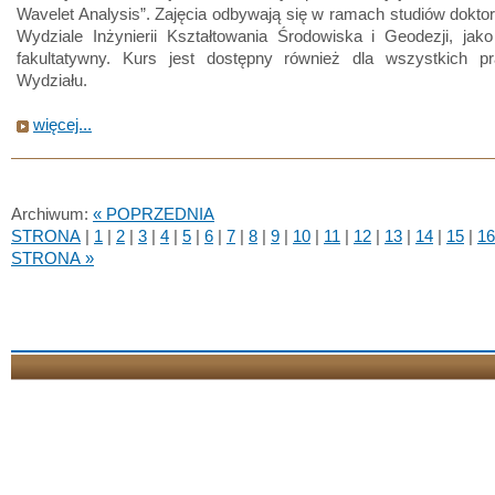
Wavelet Analysis”. Zajęcia odbywają się w ramach studiów dokto
Wydziale Inżynierii Kształtowania Środowiska i Geodezji, jak
fakultatywny. Kurs jest dostępny również dla wszystkich p
Wydziału.
więcej...
Archiwum:
« POPRZEDNIA
STRONA
|
1
|
2
|
3
|
4
|
5
|
6
|
7
|
8
|
9
|
10
|
11
|
12
|
13
|
14
|
15
|
16
STRONA »