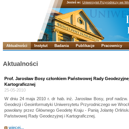
Jesteś w:
Uniwersytet Przyrodniczy we Wr
Aktualności
Instytut
Badania
Publikacje
Pracownicy
Aktualności
Prof. Jarosław Bosy członkiem Państwowej Rady Geodezyjnej
Kartograficznej
25-05-2010
W dniu 24 maja 2010 r. dr hab. inż. Jarosław Bosy, prof nadzw. 
Geodezji i Geoinformatyki Uniwersytetu Przyrodniczego we Wrocł
powołany przez Głównego Geodetę Kraju - Panią Jolantę Orlińsk
Państwowej Rady Geodezyjnej i Kartograficznej.
więcej...