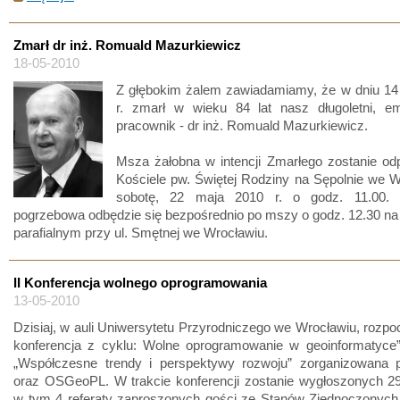
Zmarł dr inż. Romuald Mazurkiewicz
18-05-2010
Z głębokim żalem zawiadamiamy, że w dniu 14
r. zmarł w wieku 84 lat nasz długoletni, e
pracownik - dr inż. Romuald Mazurkiewicz.
Msza żałobna w intencji Zmarłego zostanie od
Kościele pw. Świętej Rodziny na Sępolnie we 
sobotę, 22 maja 2010 r. o godz. 11.00. 
pogrzebowa odbędzie się bezpośrednio po mszy o godz. 12.30 n
parafialnym przy ul. Smętnej we Wrocławiu.
II Konferencja wolnego oprogramowania
13-05-2010
Dzisiaj, w auli Uniwersytetu Przyrodniczego we Wrocławiu, rozpoc
konferencja z cyklu: Wolne oprogramowanie w geoinformatyce”
„Współczesne trendy i perspektywy rozwoju” zorganizowana 
oraz OSGeoPL. W trakcie konferencji zostanie wygłoszonych 29
w tym 4 referaty zaproszonych gości ze Stanów Zjednoczonych,