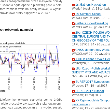
wienia czasoprzestrzeni przez masywne obiekty
1st Gathers Hackathon
w. Badania będą oparte o pierwszą parę w pełni
Wiedeń (Austria), 13-14 kwi
tóre zamiast trafić na orbity kołowe, w wyniku
prawidłowe orbity eliptyczne w 2014 r.
1st Summer School
WROCŁAW-RYBNIK, 19 – 24
Gathers Kick-off meeting
WROCŁAW, 4-5 grudnia 20
potrzebowania na media
20th CZECH-POLISH W
CENTRAL EUROPE AND TH
ON GEODESY OF THE POL
JAKUSZYCE, 24 - 26 paździ
GNSS Meteorology Work
WROCŁAW, 19 - 20 wrześni
XXIII Jesienna Szkoła Ge
Wałbrzych, 21 - 22 wrześni
18th Czech-Polish Wor
SUDETY MTS. AND ADJAC
SZKLARSKA PORĘBA, 26 - 2
EUREF 2017 Symposium
Wrocław, 17 - 19 maj 2017
EUREF 2017 Tutorial
Wrocław, 16 maj 2017
 telefony komórkowe stanowią cenne źródło
XX Ogólnopolskie Sympoz
eć wiele procesów związanych z planowaniem i
geoinformacji
e prognozy zapotrzebowania na wodę, zostało
Wrocław, 19 - 21 września 