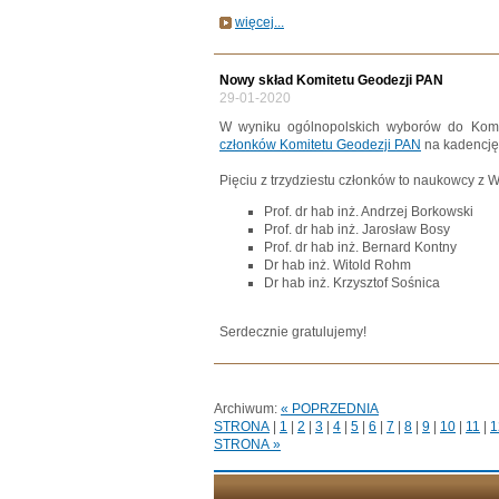
więcej...
Nowy skład Komitetu Geodezji PAN
29-01-2020
W wyniku ogólnopolskich wyborów do Komi
członków Komitetu Geodezji PAN
na kadencję
Pięciu z trzydziestu członków to naukowcy z W
Prof. dr hab inż. Andrzej Borkowski
Prof. dr hab inż. Jarosław Bosy
Prof. dr hab inż. Bernard Kontny
Dr hab inż. Witold Rohm
Dr hab inż. Krzysztof Sośnica
Serdecznie gratulujemy!
Archiwum:
« POPRZEDNIA
STRONA
|
1
|
2
|
3
|
4
|
5
|
6
|
7
|
8
|
9
|
10
|
11
|
1
STRONA »