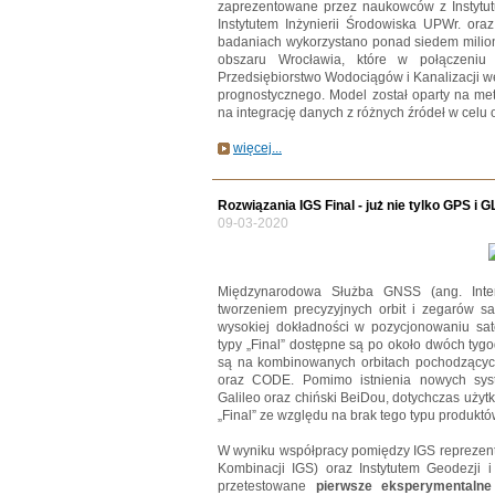
zaprezentowane przez naukowców z Instytut
Instytutem Inżynierii Środowiska UPWr. ora
badaniach wykorzystano ponad siedem milion
obszaru Wrocławia, które w połączeniu
Przedsiębiorstwo Wodociągów i Kanalizacji 
prognostycznego. Model został oparty na m
na integrację danych z różnych źródeł w celu 
więcej...
Rozwiązania IGS Final - już nie tylko GPS i
09-03-2020
Międzynarodowa Służba GNSS (ang. Inter
tworzeniem precyzyjnych orbit i zegarów 
wysokiej dokładności w pozycjonowaniu satel
typy „Final” dostępne są po około dwóch ty
są na kombinowanych orbitach pochodzących 
oraz CODE. Pomimo istnienia nowych syst
Galileo oraz chiński BeiDou, dotychczas użytk
„Final” ze względu na brak tego typu produktó
W wyniku współpracy pomiędzy IGS reprezen
Kombinacji IGS) oraz Instytutem Geodezji i
przetestowane
pierwsze eksperymentalne