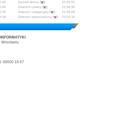
0:40
Zachód słońca [
]:
20:29:55
5:46
Zmierzch cywilny [
]:
21:08:38
6:36
Zmierzch nawigacyjny [
]:
21:59:29
5:19
Zmierzch astronomiczny [
]:
23:04:34
OINFORMATYKI
e Wrocławiu
: 00000 18 67