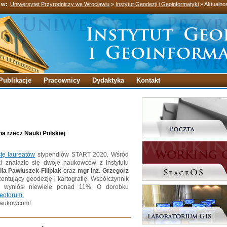
 w:
Uniwersytet Przyrodniczy we Wrocławiu
»
Instytut Geodezji i Geoinformatyki
» Aktualno
Publikacje
Pracownicy
Dydaktyka
Kontakt
a rzecz Nauki Polskiej
stę laureatów
stypendiów START 2020. Wśród
i znalazło się dwoje naukowców z Instytutu
ila Pawłuszek-Filipiak
oraz
mgr inż. Grzegorz
zentujący geodezję i kartografię. Współczynnik
 wyniósł niewiele ponad 11%. O dorobku
eoforum.
naukowcom!