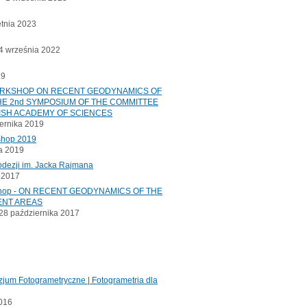
etnia 2023
 września 2022
19
ORKSHOP ON RECENT GEODYNAMICS OF
E 2nd SYMPOSIUM OF THE COMMITTEE
ISH ACADEMY OF SCIENCES
ernika 2019
shop 2019
a 2019
odezji im. Jacka Rajmana
a 2017
kshop - ON RECENT GEODYNAMICS OF THE
ENT AREAS
8 października 2017
jum Fotogrametryczne | Fotogrametria dla
2016