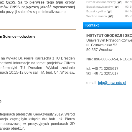
az QZSS. Są to pierwsze tego typu orbity
Brzask astronomiczny [
]:
02:5
emów GNSS najwyższą jakość wyznaczonej
Brzask nawigacyjny [
]:
03:5
nia pozycji satelitów są zminimalizowane.
Brzask cywilny [
]:
04:4
Wschód słońca [
]:
05:2
Kontakt
INSTYTUT GEODEZJI I GE
en Science - odwołany
Uniwersytet Przyrodniczy w
ul. Grunwaldzka 53
50-357 Wrocław
na wykład Dr. Pierre Karrascha z TU Dresden
NIP: 896-000-53-54, REGON
zedstawi informacje na temat projektów Ciitzen
informatyki TU Dresden. Wykład zostanie
tel. +48 71 3205617
nach 10:15-12:00 w sali IIM, bud. C4, Wrocław,
fax +48 71 3205617
e-mail:
igig@upwr.edu.pl
9
tegoriach plebiscytu GeoAzymuty 2019. Wśród
acja zwyciężyła książka dra hab. inż.
Piotra
jednoobrazowej w precyzyjnych pomiarach 3D
nego obiektu".