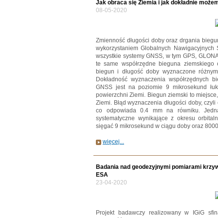
Jak obraca się Ziemia i jak dokładnie może
08-05-2020
Zmienność długości doby oraz drgania biegu
wykorzystaniem Globalnych Nawigacyjnych S
wszystkie systemy GNSS, w tym GPS, GLONAS
te same współrzędne bieguna ziemskiego o
biegun i długość doby wyznaczone różnym
Dokładność wyznaczenia współrzędnych b
GNSS jest na poziomie 9 mikrosekund łuk
powierzchni Ziemi. Biegun ziemski to miejsce,
Ziemi. Błąd wyznaczenia długości doby, czyli 
co odpowiada 0.4 mm na równiku. Jedna
systematyczne wynikające z okresu orbit
sięgać 9 mikrosekund w ciągu doby oraz 800
więcej...
Badania nad geodezyjnymi pomiarami krzyw
ESA
23-04-2020
Projekt badawczy realizowany w IGiG sfi