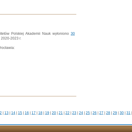
tetów Polskiej Akademii Nauk wyłoniono
30
 2020-2023 r.
rocławia:
2
|
13
|
14
|
15
|
16
|
17
|
18
|
19
|
20
|
21
|
22
|
23
|
24
|
25
|
26
|
27
|
28
|
29
|
30
|
31