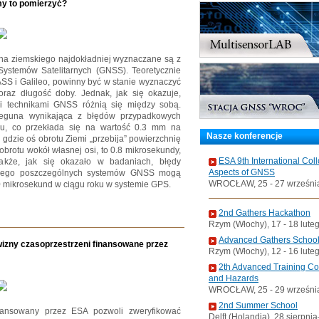
my to pomierzyć?
na ziemskiego najdokładniej wyznaczane są z
ystemów Satelitarnych (GNSS). Teoretycznie
S i Galileo, powinny być w stanie wyznaczyć
raz długość doby. Jednak, jak się okazuje,
i technikami GNSS różnią się między sobą.
ieguna wynikająca z błędów przypadkowych
u, co przekłada się na wartość 0.3 mm na
Nasze konferencje
 gdzie oś obrotu Ziemi „przebija” powierzchnię
obrotu wokół własnej osi, to 0.8 mikrosekundy,
ESA 9th International Col
kże, jak się okazało w badaniach, błędy
Aspects of GNSS
alnego poszczególnych systemów GNSS mogą
WROCŁAW, 25 - 27 wrześni
0 mikrosekund w ciągu roku w systemie GPS.
2nd Gathers Hackathon
Rzym (Włochy), 17 - 18 lute
Advanced Gathers Schoo
izny czasoprzestrzeni finansowane przez
Rzym (Włochy), 12 - 16 lute
2th Advanced Training C
and Hazards
WROCŁAW, 25 - 29 wrześni
2nd Summer School
nansowany przez ESA pozwoli zweryfikować
Delft (Holandia), 28 sierpni