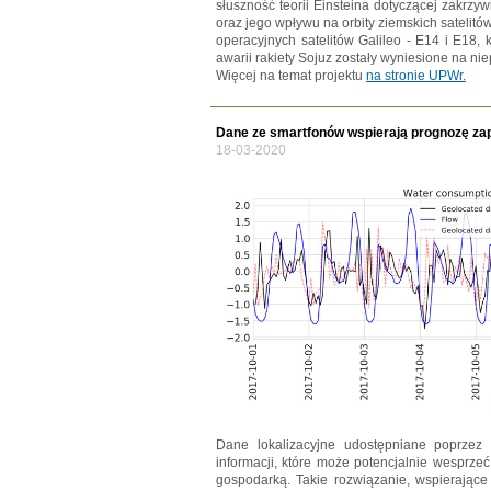
słuszność teorii Einsteina dotyczącej zakrzy
oraz jego wpływu na orbity ziemskich satelitó
operacyjnych satelitów Galileo - E14 i E18, k
awarii rakiety Sojuz zostały wyniesione na nie
Więcej na temat projektu
na stronie UPWr.
Dane ze smartfonów wspierają prognozę za
18-03-2020
Dane lokalizacyjne udostępniane poprzez
informacji, które może potencjalnie wesprz
gospodarką. Takie rozwiązanie, wspierając