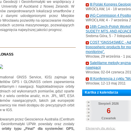
u Geodezji i Geoinformatyki we współpracy z
III Polski Kongres Geolog
z University of Auckland z Nowej Zelandii. W
WROCŁAW, 14 - 18 września
ów zarejestrowanych lokalizacji smartfonów z
IAG Commission 4 Positi
 z danymi udostępnionymi przez Miejskie
WROCŁAW, 4 - 7 września 
we Wrocławiu pozwoliły na opracowanie modelu
etodach uczenia maszynowego, pozwalających
16th Czech-Polish Wo
osiągnięcia najwyższej jakości prognoz.
SUDETY MTS. AND ADJAC
Srebrna Góra, 5 - 7 listopad
COST "GNSS4SWEC - Advan
tropospheric products for m
monitoring".
 GLONASS
Wrocław, 29 września - 1 pa
Satelitarne metody wyzna
nawigacji
Wrocław, 02-04 czerwca 20
national GNSS Service, IGS) zajmuje się
III Konferencja z cyklu 
satelitów GPS i GLONASS celem zapewnienia
Wrocław, 12-13 maj 2011
itarnym i nawigacji. Najdokładniejsze orbity
godniach od wykonanych pomiarów, gdyż oparte
Kartka z kalendarza
z wielu centrów analiz, m.in. JPL, MIT, ESA
emów nawigacyjnych, takich jak europejski
Sierpień 2026
ownicy nie mieli dostępu do precyzyjnych orbit
6
w w IGS.
Czwartek
towanym przez Geoscience Australia (Centrum
 Geoinformatyki UPWr. powstały oraz zostały
 orbity typu „Final” dla systemów: GPS,
Efemerydy dla słońca: