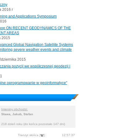
iczny
 2016 r
oning and Applications Symposium
2016
rkshop ON RECENT GEODYNAMICS OF THE
ENT AREAS
a 2015
ced Global Navigation Satellite Systems
onitoring severe weather events and climate
ździernika 2015
czania pozycji we współczesnej geodezji i
11
"Wolne oprogramowanie w geoinformatyce"
Imieniny obchodzi:
Sława, Jakub, Stefan
218 dzień roku (do końca pozostało 147 dni)
Tranzyt słońca [
]:
12:57:37