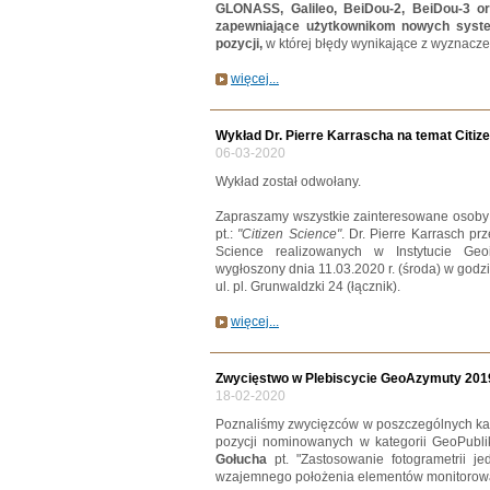
GLONASS, Galileo, BeiDou-2, BeiDou-3 or
zapewniające użytkownikom nowych syst
pozycji,
w której błędy wynikające z wyznacze
więcej...
Wykład Dr. Pierre Karrascha na temat Citiz
06-03-2020
Wykład został odwołany.
Zapraszamy wszystkie zainteresowane osoby 
pt.:
"Citizen Science"
. Dr. Pierre Karrasch pr
Science realizowanych w Instytucie Geo
wygłoszony dnia 11.03.2020 r. (środa) w godzi
ul. pl. Grunwaldzki 24 (łącznik).
więcej...
Zwycięstwo w Plebiscycie GeoAzymuty 201
18-02-2020
Poznaliśmy zwycięzców w poszczególnych ka
pozycji nominowanych w kategorii GeoPublik
Gołucha
pt. "Zastosowanie fotogrametrii 
wzajemnego położenia elementów monitorowa