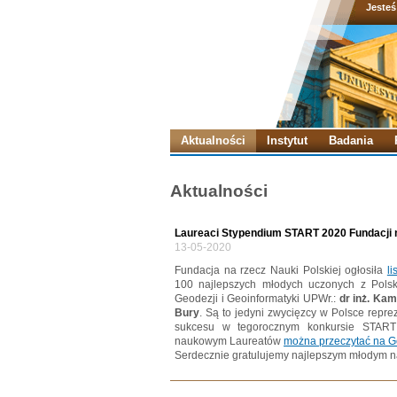
Jesteś
Aktualności
Instytut
Badania
Aktualności
Laureaci Stypendium START 2020 Fundacji n
13-05-2020
Fundacja na rzecz Nauki Polskiej ogłosiła
li
100 najlepszych młodych uczonych z Polsk
Geodezji i Geoinformatyki UPWr.:
dr inż. Kam
Bury
. Są to jedyni zwycięzcy w Polsce repre
sukcesu w tegorocznym konkursie START
naukowym Laureatów
można przeczytać na G
Serdecznie gratulujemy najlepszym młodym 