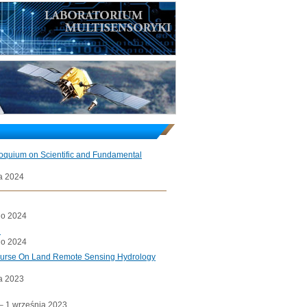
loquium on Scientific and Fundamental
a 2024
go 2024
l
go 2024
ourse On Land Remote Sensing Hydrology
a 2023
a– 1 września 2023