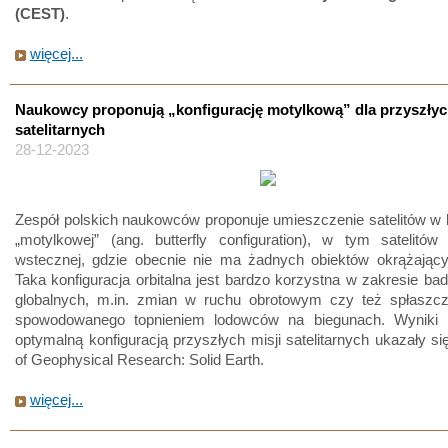
(CEST)
.
więcej...
Naukowcy proponują „konfigurację motylkową” dla przyszłyc
satelitarnych
28-12-2023
Zespół polskich naukowców proponuje umieszczenie satelitów w k
„motylkowej” (ang. butterfly configuration), w tym satelitów
wstecznej, gdzie obecnie nie ma żadnych obiektów okrążający
Taka konfiguracja orbitalna jest bardzo korzystna w zakresie ba
globalnych, m.in. zmian w ruchu obrotowym czy też spłaszcz
spowodowanego topnieniem lodowców na biegunach. Wyniki
optymalną konfiguracją przyszłych misji satelitarnych ukazały si
of Geophysical Research: Solid Earth.
więcej...