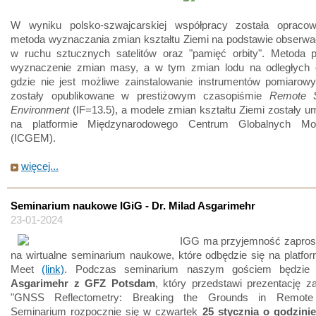
W wyniku polsko-szwajcarskiej współpracy została oprac
metoda wyznaczania zmian kształtu Ziemi na podstawie obserwac
w ruchu sztucznych satelitów oraz "pamięć orbity". Metoda 
wyznaczenie zmian masy, a w tym zmian lodu na odległych 
gdzie nie jest możliwe zainstalowanie instrumentów pomiarowy
zostały opublikowane w prestiżowym czasopiśmie
Remote S
Environment
(IF=13.5), a modele zmian kształtu Ziemi zostały 
na platformie Międzynarodowego Centrum Globalnych Mod
(ICGEM).
więcej...
Seminarium naukowe IGiG - Dr. Milad Asgarimehr
23-01-2024
IGG ma przyjemność zapros
na wirtualne seminarium naukowe, które odbędzie się na platfo
Meet
(link)
. Podczas seminarium naszym gościem będzi
Asgarimehr z GFZ Potsdam
, który przedstawi prezentację z
"GNSS Reflectometry: Breaking the Grounds in Remote 
Seminarium rozpocznie się w czwartek
25 stycznia o godzini