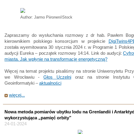
Author: Jarmo Piironen/iStock
Zapraszamy do wysłuchania rozmowy z dr hab. Pawłem Bog
kierownikiem polskiego konsorcjum w projekcie
DigiTwins4
została wyemitowana 30 stycznia 2024 r. w Programie 1 Polski
audycji Eureka – początek rozmowy 14:14. Link do audycji:
Cyfro
miasta. Jak wpłynie na transformację energetyczną?
Więcej na temat projektu pisaliśmy na stronie Uniwersytetu Prz
we Wrocławiu -
Głos Uczelni
oraz na stronie Instytutu 
Geoinformatyki –
aktualności
więcej...
Nowa metoda pomiarów ubytku lodu na Grenlandii i Antarktyd
wykorzystująca „pamięć orbity”
24-01-2024