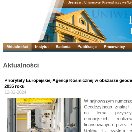
Jesteś w:
Uniwersytet Przyrodniczy we Wr
Aktualności
Instytut
Badania
Publikacje
Pracownicy
Aktualności
Priorytety Europejskiej Agencji Kosmicznej w obszarze geode
2035 roku
12-02-2024
W najnowszym numerze
Geodezyjnego znalazł s
na temat przyszły
europejskich realiz
finansowanych przez 
Galileo II, system w