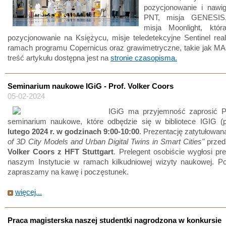
pozycjonowanie i nawi
PNT, misja GENESIS
misja Moonlight, któr
pozycjonowanie na Księżycu, misje teledetekcyjne Sentinel re
ramach programu Copernicus oraz grawimetryczne, takie jak MA
treść artykułu dostępna jest na
stronie czasopisma.
Seminarium naukowe IGiG - Prof. Volker Coors
05-02-2024
IGiG ma przyjemność zaprosić 
seminarium naukowe, które odbędzie się w bibliotece IGIG 
lutego 2024 r. w godzinach 9:00-10:00
. Prezentację zatytułowa
of 3D City Models and Urban Digital Twins in Smart Cities"
przed
Volker Coors z HFT Stuttgart
. Prelegent osobiście wygłosi pr
naszym Instytucie w ramach kilkudniowej wizyty naukowej. Po
zapraszamy na kawę i poczęstunek.
więcej...
Praca magisterska naszej studentki nagrodzona w konkursie