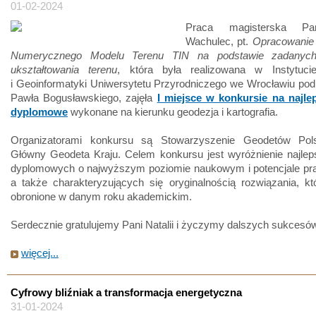
01-02-2024
Praca magisterska Pan
Wachulec, pt.
Opracowanie 
Numerycznego Modelu Terenu TIN na podstawie zadanyc
ukształtowania terenu
, która była realizowana w Instytuci
i Geoinformatyki Uniwersytetu Przyrodniczego we Wrocławiu pod
Pawła Bogusławskiego, zajęła
I miejsce w konkursie na najle
dyplomowe
wykonane na kierunku geodezja i kartografia.
Organizatorami konkursu są Stowarzyszenie Geodetów Pol
Główny Geodeta Kraju. Celem konkursu jest wyróżnienie najlep
dyplomowych o najwyższym poziomie naukowym i potencjale pr
a także charakteryzujących się oryginalnością rozwiązania, kt
obronione w danym roku akademickim.
Serdecznie gratulujemy Pani Natalii i życzymy dalszych sukcesó
więcej...
Cyfrowy bliźniak a transformacja energetyczna
31-01-2024