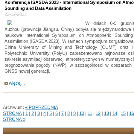
Konferencja ISASDA 2023 - International Symposium on Atmo
Sounding and Data Assimilation
22-12-2023
W dniach 6-9 grudn
Xuzhou (prowincja Jiangsu, Chiny) odbyła się międzynarodowa 
naukowa International Symposium on Atmospheric Soundin
Assimilation (ISASDA 2023). W ramach sympozjum zorganizowa
China University of Mining and Technology (CUMT) oraz 
Polytechnic University (PolyU) zaprezentowano najnowsze osi
zakresie asymilacji obserwacji atmosferycznych w numerycznyc
prognozowania pogody (NWP), w szczególności w obszarach te
GNSS nowej generacji.
więcej...
Archiwum:
« POPRZEDNIA
STRONA
|
1
|
2
|
3
|
4
|
5
|
6
|
7
|
8
|
9
|
10
|
11
|
12
|
13
|
14
|
15
|
16
STRONA »