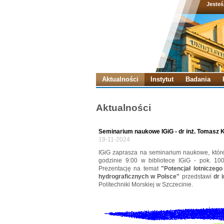
Jesteś
Aktualności
Instytut
Badania
Aktualności
Seminarium naukowe IGiG - dr inż. Tomasz 
19-11-2024
IGiG zaprasza na seminarium naukowe, które 
godzinie 9:00 w bibliotece IGiG - pok. 10
Prezentację na temat
"Potencjał lotnicze
hydrograficznych w Polsce"
przedstawi
dr 
Politechniki Morskiej w Szczecinie.