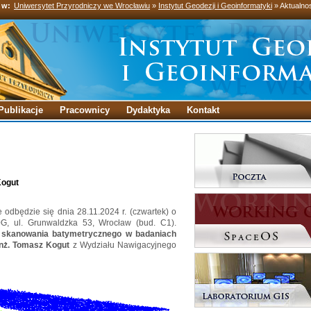
 w:
Uniwersytet Przyrodniczy we Wrocławiu
»
Instytut Geodezji i Geoinformatyki
» Aktualno
Publikacje
Pracownicy
Dydaktyka
Kontakt
Kogut
odbędzie się dnia 28.11.2024 r. (czwartek) o
0G, ul. Grunwaldzka 53, Wrocław (bud. C1).
go skanowania batymetrycznego w badaniach
inż. Tomasz Kogut
z Wydziału Nawigacyjnego