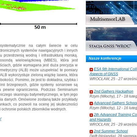
systematycznie na całym świecie w celu
tronicznych systemów nawigacyjnych i innych
przestrzenią wodną i infrastrukturą morską.
Nasze konferencje
sondą wielowiązkową (MBES), która jest
ściach, gdzie wymagana jest duża precyzja w
ESA 9th International Col
tymetryczny (ALB) może uzupełniać te pomiary
Aspects of GNSS
 ALB wykorzystuje zieloną wiązkę lasera, która
WROCŁAW, 25 - 27 wrześni
bokości. Pomimo, że jest to dokładna, szybka i
linii brzegowych, gdzie systemy sonarowe są
ma pewne ograniczenia. Podczas Seminarium
2nd Gathers Hackathon
niczego skaningu batymetrycznego, w tym jego
Rzym (Włochy), 17 - 18 lute
ia danych. Omówione zostaną także przykłady
Advanced Gathers Schoo
unkach, co pozwoli na ocenę jej skuteczności
Rzym (Włochy), 12 - 16 lute
i ochronie polskich zbiorników wodnych.
2th Advanced Training C
V
.
and Hazards
WROCŁAW, 25 - 29 wrześni
2nd Summer School
Delft (Holandia), 28 sierpni