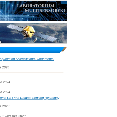
loquium on Scientific and Fundamental
a 2024
go 2024
l
go 2024
ourse On Land Remote Sensing Hydrology
a 2023
a– 1 września 2023