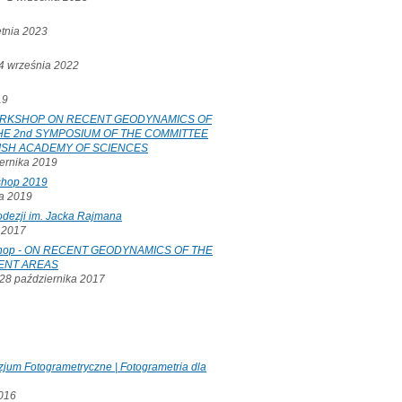
etnia 2023
 września 2022
19
ORKSHOP ON RECENT GEODYNAMICS OF
E 2nd SYMPOSIUM OF THE COMMITTEE
ISH ACADEMY OF SCIENCES
ernika 2019
shop 2019
a 2019
odezji im. Jacka Rajmana
a 2017
kshop - ON RECENT GEODYNAMICS OF THE
ENT AREAS
8 października 2017
jum Fotogrametryczne | Fotogrametria dla
2016