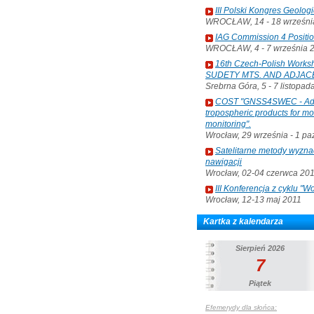
III Polski Kongres Geolog
WROCŁAW, 14 - 18 września
IAG Commission 4 Positi
WROCŁAW, 4 - 7 września 
16th Czech-Polish Wo
SUDETY MTS. AND ADJAC
Srebrna Góra, 5 - 7 listopad
COST "GNSS4SWEC - Advan
tropospheric products for m
monitoring".
Wrocław, 29 września - 1 pa
Satelitarne metody wyzna
nawigacji
Wrocław, 02-04 czerwca 20
III Konferencja z cyklu 
Wrocław, 12-13 maj 2011
Kartka z kalendarza
Sierpień 2026
7
Piątek
Efemerydy dla słońca: