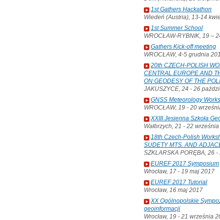
1st Gathers Hackathon
Wiedeń (Austria), 13-14 kwi
1st Summer School
WROCŁAW-RYBNIK, 19 – 24
Gathers Kick-off meeting
WROCŁAW, 4-5 grudnia 20
20th CZECH-POLISH W
CENTRAL EUROPE AND TH
ON GEODESY OF THE POL
JAKUSZYCE, 24 - 26 paździ
GNSS Meteorology Work
WROCŁAW, 19 - 20 wrześni
XXIII Jesienna Szkoła Ge
Wałbrzych, 21 - 22 wrześni
18th Czech-Polish Wor
SUDETY MTS. AND ADJAC
SZKLARSKA PORĘBA, 26 - 2
EUREF 2017 Symposium
Wrocław, 17 - 19 maj 2017
EUREF 2017 Tutorial
Wrocław, 16 maj 2017
XX Ogólnopolskie Sympoz
geoinformacji
Wrocław, 19 - 21 września 