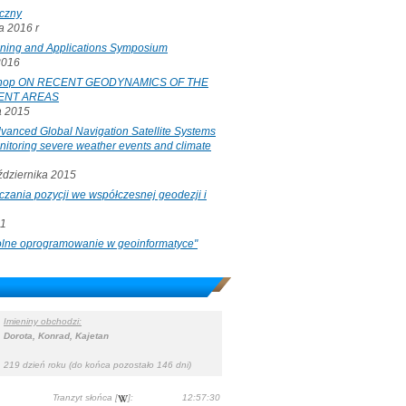
iczny
 2016 r
oning and Applications Symposium
2016
rkshop ON RECENT GEODYNAMICS OF THE
ENT AREAS
a 2015
ced Global Navigation Satellite Systems
onitoring severe weather events and climate
ździernika 2015
czania pozycji we współczesnej geodezji i
11
"Wolne oprogramowanie w geoinformatyce"
Imieniny obchodzi:
Dorota, Konrad, Kajetan
219 dzień roku (do końca pozostało 146 dni)
Tranzyt słońca [
]:
12:57:30