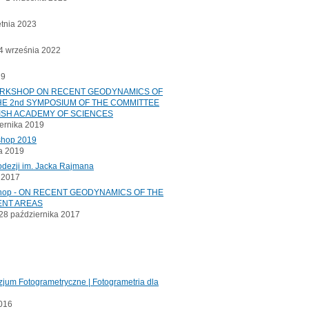
etnia 2023
 września 2022
19
ORKSHOP ON RECENT GEODYNAMICS OF
E 2nd SYMPOSIUM OF THE COMMITTEE
ISH ACADEMY OF SCIENCES
ernika 2019
shop 2019
a 2019
odezji im. Jacka Rajmana
a 2017
kshop - ON RECENT GEODYNAMICS OF THE
ENT AREAS
8 października 2017
jum Fotogrametryczne | Fotogrametria dla
2016