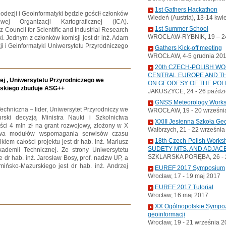
1st Gathers Hackathon
eodezji i Geoinformatyki będzie gościł członków
Wiedeń (Austria), 13-14 kwi
wej Organizacji Kartograficznej (ICA).
1st Summer School
Council for Scientific and Industrial Research
WROCŁAW-RYBNIK, 19 – 24
ki. Jednym z członków komisji jest dr inż. Adam
i i Geinformatyki Uniwersytetu Przyrodniczego
Gathers Kick-off meeting
WROCŁAW, 4-5 grudnia 20
20th CZECH-POLISH W
CENTRAL EUROPE AND TH
j , Uniwersytetu Przyrodniczego we
ON GEODESY OF THE POL
rskiego zbuduje ASG++
JAKUSZYCE, 24 - 26 paździ
GNSS Meteorology Work
hniczna – lider, Uniwersytet Przyrodniczy we
WROCŁAW, 19 - 20 wrześni
rski decyzją Ministra Nauki i Szkolnictwa
XXIII Jesienna Szkoła Ge
ci 4 mln zł na grant rozwojowy, zlożony w X
Wałbrzych, 21 - 22 wrześni
dowa modułów wspomagania serwisów czasu
18th Czech-Polish Wor
em całości projektu jest dr hab. inż. Mariusz
SUDETY MTS. AND ADJAC
ademii Technicznej. Ze strony Uniwersytetu
SZKLARSKA PORĘBA, 26 - 2
 dr hab. inż. Jarosław Bosy, prof. nadzw UP, a
ińsko-Mazurskiego jest dr hab. inż. Andrzej
EUREF 2017 Symposium
Wrocław, 17 - 19 maj 2017
EUREF 2017 Tutorial
Wrocław, 16 maj 2017
XX Ogólnopolskie Sympoz
geoinformacji
Wrocław, 19 - 21 września 