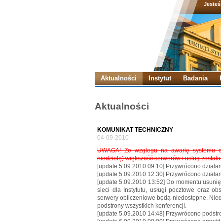
Jesteś
Aktualności
Instytut
Badania
Aktualności
KOMUNIKAT TECHNICZNY
04-09-2010
UWAGA! Ze wzglegu na awarię systemu ch
niedzielę) większość serwerów i usług został
[update 5.09.2010 09:10] Przywrócono działan
[update 5.09.2010 12:30] Przywrócono dział
[update 5.09.2010 13:52] Do momentu usunię
sieci dla Instytutu, usługi pocztowe oraz 
serwery obliczeniowe będą niedostępne. Nied
podstrony wszystkich konferencji.
[update 5.09.2010 14:48] Przywrócono podstro