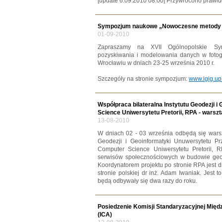
[update 6.09.2010 08:00] Przywrócono prawid
Sympozjum naukowe „Nowoczesne metody p
01-09-2010
Zapraszamy na XVII Ogólnopolskie S
pozyskiwania i modelowania danych w fotogra
Wrocławiu w dniach 23-25 września 2010 r.
Szczegóły na stronie sympozjum:
www.igig.up
Współpraca bilateralna Instytutu Geodezji 
Science Uniwersytetu Pretorii, RPA - warsz
13-08-2010
W dniach 02 - 03 września odbędą się wars
Geodezji i Geoinformatyki Unuwersytetu P
Computer Science Uniwersytetu Pretorii, R
serwisów społecznościowych w budowie geopor
Koordynatorem projektu po stronie RPA jest d
stronie polskiej dr inż. Adam Iwaniak. Jest t
będą odbywały się dwa razy do roku.
Posiedzenie Komisji Standaryzacyjnej Międz
(ICA)