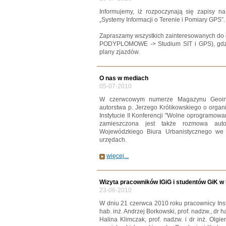
Informujemy, iż rozpoczynają się zapisy n
„Systemy Informacji o Terenie i Pomiary GPS”.
Zapraszamy wszystkich zainteresowanych do
PODYPLOMOWE -> Studium SIT i GPS), gdzi
plany zjazdów.
O nas w mediach
05-07-2010
W czerwcowym numerze Magazynu Geoinf
autorstwa p. Jerzego Królikowskiego o orga
Instytucie II Konferencji "Wolne oprogramo
zamieszczona jest także rozmowa au
Wojewódzkiego Biura Urbanistycznego w
urzędach.
więcej...
Wizyta pracowników IGiG i studentów GiK w 
23-06-2010
W dniu 21 czerwca 2010 roku pracownicy Inst
hab. inż. Andrzej Borkowski, prof. nadzw., dr ha
Halina Klimczak, prof. nadzw. i dr inż. Olg