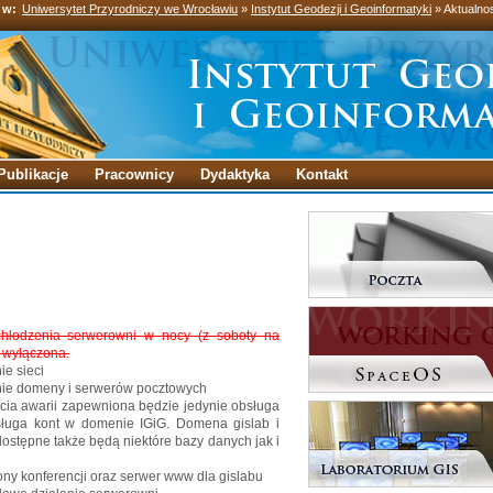
 w:
Uniwersytet Przyrodniczy we Wrocławiu
»
Instytut Geodezji i Geoinformatyki
» Aktualno
Publikacje
Pracownicy
Dydaktyka
Kontakt
łodzenia serwerowni w nocy (z soboty na
a wyłączona.
ie sieci
anie domeny i serwerów pocztowych
cia awarii zapewniona będzie jedynie obsługa
obsługa kont w domenie IGiG. Domena gislab i
ostępne także będą niektóre bazy danych jak i
ny konferencji oraz serwer www dla gislabu