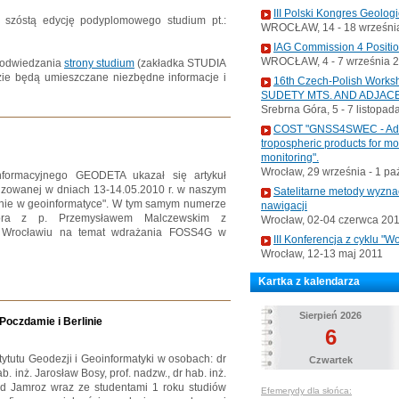
III Polski Kongres Geolog
a szóstą edycję podyplomowego studium pt.:
WROCŁAW, 14 - 18 września
IAG Commission 4 Positi
WROCŁAW, 4 - 7 września 
 odwiedzania
strony studium
(zakładka STUDIA
e będą umieszczane niezbędne informacje i
16th Czech-Polish Wo
SUDETY MTS. AND ADJAC
Srebrna Góra, 5 - 7 listopad
COST "GNSS4SWEC - Advan
tropospheric products for m
monitoring".
Wrocław, 29 września - 1 pa
ormacyjnego GEODETA ukazał się artykuł
nizowanej w dniach 13-14.05.2010 r. w naszym
Satelitarne metody wyzna
wanie w geoinformatyce". W tym samym numerze
nawigacji
tora z p. Przemysławem Malczewskim z
Wrocław, 02-04 czerwca 20
e Wrocławiu na temat wdrażania FOSS4G w
III Konferencja z cyklu 
Wrocław, 12-13 maj 2011
Kartka z kalendarza
Sierpień 2026
Poczdamie i Berlinie
6
ytutu Geodezji i Geoinformatyki w osobach: dr
Czwartek
b. inż. Jarosław Bosy, prof. nadzw., dr hab. inż.
ierd Jamroz wraz ze studentami 1 roku studiów
Efemerydy dla słońca: