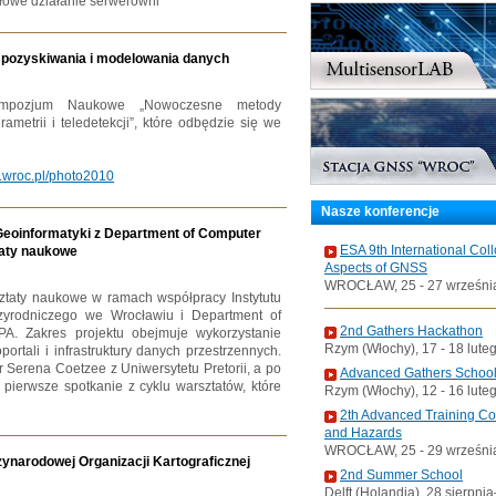
łowe działanie serwerowni
ozyskiwania i modelowania danych
ympozjum Naukowe „Nowoczesne metody
metrii i teledetekcji”, które odbędzie się we
.wroc.pl/photo2010
Nasze konferencje
i Geoinformatyki z Department of Computer
ESA 9th International Col
taty naukowe
Aspects of GNSS
WROCŁAW, 25 - 27 wrześni
ztaty naukowe w ramach współpracy Instytutu
rzyrodniczego we Wrocławiu i Department of
2nd Gathers Hackathon
PA. Zakres projektu obejmuje wykorzystanie
Rzym (Włochy), 17 - 18 lute
tali i infrastruktury danych przestrzennych.
r Serena Coetzee z Uniwersytetu Pretorii, a po
Advanced Gathers Schoo
o pierwsze spotkanie z cyklu warsztatów, które
Rzym (Włochy), 12 - 16 lute
2th Advanced Training C
and Hazards
WROCŁAW, 25 - 29 wrześni
ynarodowej Organizacji Kartograficznej
2nd Summer School
Delft (Holandia), 28 sierpni