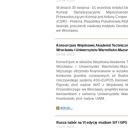
13-08-2010
W dniach 30 sierpnia - 01 września Instytut G
Komisji Standaryzacyjnej Międzynarodo
Przewodniczącym Komisji jest Antony Cooper z 
(CSIR) - Pretoria, Republika Południowej Afry
Iwaniak, pracownik naukowy Instytutu Geodezj
we Wrocławiu.
Konsorcjum Wojskowej Akademii Techniczne
Wrocławiu i Uniwersytetu Warmińsko-Mazu
04-08-2010
Konsorcjum w skladzie Wojskowa Akademia Tec
Wrocławiu i Uniwersystet Warmińsko-Mazu
Wyższego otrzymało finansowanie w wysokoś
konkursie grantów rozwojowych, pt: Bu
rzeczywistego systemu ASG-EUPOS. Kierowniki
Figurski, prof. nadzw. WAT z Wojskowej Ak
Przyrodniczego we Wroclawiu projektm kieruje
kierownikiem z ramienia Uniwersystetu Warm
Krankowski, prof. nadzw. UWM.
więcej...
Rusza nabór na VI edycję studium SIT I GPS
15-07-2010