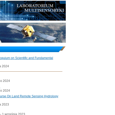
loquium on Scientific and Fundamental
a 2024
go 2024
l
go 2024
ourse On Land Remote Sensing Hydrology
a 2023
a– 1 września 2023