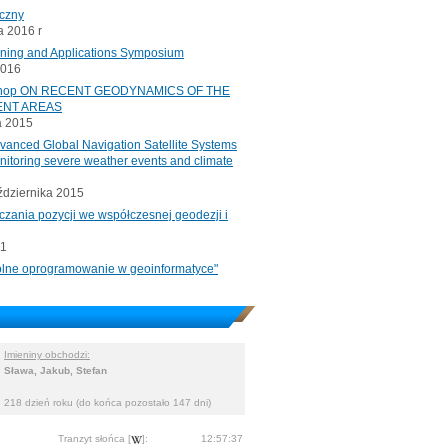
iczny
 2016 r
oning and Applications Symposium
2016
rkshop ON RECENT GEODYNAMICS OF THE
ENT AREAS
a 2015
ced Global Navigation Satellite Systems
onitoring severe weather events and climate
ździernika 2015
czania pozycji we współczesnej geodezji i
11
"Wolne oprogramowanie w geoinformatyce"
Imieniny obchodzi:
Sława, Jakub, Stefan
218 dzień roku (do końca pozostało 147 dni)
Tranzyt słońca [
]:
12:57:37