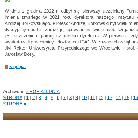
W dniu 1 grudnia 2022 r. odbył się pierwszy uczelniany Turni
imienia zmarłego w 2021 roku dyrektora naszego Instytutu -
Andrzej Borkowskiego. Profesor Andrzej Borkowski był wielkim ent
dyscypliny sportu i zaraził jej uprawianiem wiele osób. Organizac
jest uczczeniem pamięci zmarłego dyrektora. W pierwszej edyc
wystartowali pracownicy i doktoranci IGiG. W zawodach wziął udz
JM Rektor Uniwersytetu Przyrodniczego we Wrocławiu - prof. d
Jarosław Bosy.
więcej...
Archiwum:
« POPRZEDNIA
STRONA
|
1
|
2
|
3
|
4
|
5
|
6
|
7
|
8
|
9
|
10
|
11
|
12
|
13
|
14
|
15
|
16
STRONA »