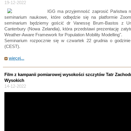
19-12-2022
IGG ma przyjemność zaprosić Państwa na
seminarium naukowe, które odbędzie się na platformie Zoo
seminarium będziemy gościć dr Vanessę Brum-Bastos z Uni
Canterbury (Nowa Zelandia), która przedstawi prezentację zaty
Weather-Aware Framework for Population Mobility Modelling".
Seminarium rozpocznie się w czwartek 22 grudnia o godzini
(CEST).
więcej...
Film z kampanii pomiarowej wysokości szczytów Tatr Zachodn
Wysokich
14-12-2022