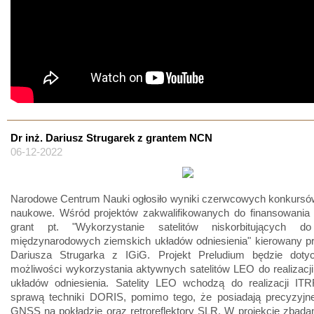
Dr inż. Dariusz Strugarek z grantem NCN
06-12-2022
Narodowe Centrum Nauki ogłosiło wyniki czerwcowych konkursów
naukowe. Wśród projektów zakwalifikowanych do finansowania z
grant pt. "Wykorzystanie satelitów niskorbitujących do 
międzynarodowych ziemskich układów odniesienia" kierowany pr
Dariusza Strugarka z IGiG. Projekt Preludium będzie doty
możliwości wykorzystania aktywnych satelitów LEO do realizacj
układów odniesienia. Satelity LEO wchodzą do realizacji ITR
sprawą techniki DORIS, pomimo tego, że posiadają precyzyjne 
GNSS na pokładzie oraz retroreflektory SLR. W projekcie zbada