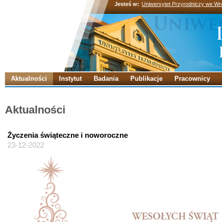
Jesteś w:
Uniwersytet Przyrodniczy we Wr
Aktualności
Instytut
Badania
Publikacje
Pracownicy
Aktualności
Życzenia świąteczne i noworoczne
23-12-2022