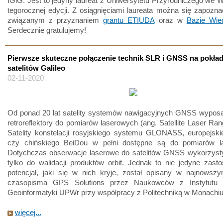
IGiG. Jest to jedyny laureat z Uniwersytetu Przyrodniczego we 
tegorocznej edycji. Z osiągnięciami laureata można się zapozn
związanym z przyznaniem
grantu ETIUDA
oraz w
Bazie Wi
Serdecznie gratulujemy!
Pierwsze skuteczne połączenie technik SLR i GNSS na pokła
satelitów Galileo
02-11-2020
Od ponad 20 lat satelity systemów nawigacyjnych GNSS wypos
retroreflektory do pomiarów laserowych (ang. Satellite Laser Ran
Satelity konstelacji rosyjskiego systemu GLONASS, europejski
czy chińskiego BeiDou w pełni dostępne są do pomiarów l
Dotychczas obserwacje laserowe do satelitów GNSS wykorzyst
tylko do walidacji produktów orbit. Jednak to nie jedyne zast
potencjał, jaki się w nich kryje, został opisany w najnowsz
czasopisma GPS Solutions przez Naukowców z Instytutu G
Geoinformatyki UPWr przy współpracy z Politechniką w Monachi
więcej...