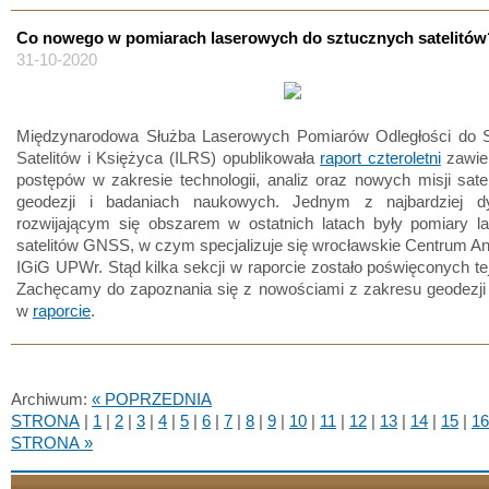
Co nowego w pomiarach laserowych do sztucznych satelitów
31-10-2020
Międzynarodowa Służba Laserowych Pomiarów Odległości do 
Satelitów i Księżyca (ILRS) opublikowała
raport czteroletni
zawier
postępów w zakresie technologii, analiz oraz nowych misji sate
geodezji i badaniach naukowych. Jednym z najbardziej d
rozwijającym się obszarem w ostatnich latach były pomiary l
satelitów GNSS, w czym specjalizuje się wrocławskie Centrum An
IGiG UPWr. Stąd kilka sekcji w raporcie zostało poświęconych te
Zachęcamy do zapoznania się z nowościami z zakresu geodezji s
w
raporcie
.
Archiwum:
« POPRZEDNIA
STRONA
|
1
|
2
|
3
|
4
|
5
|
6
|
7
|
8
|
9
|
10
|
11
|
12
|
13
|
14
|
15
|
16
STRONA »