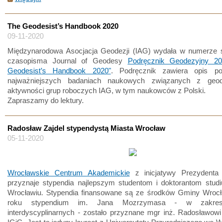
The Geodesist’s Handbook 2020
09-11-2020
Międzynarodowa Asocjacja Geodezji (IAG) wydała w numerze 
czasopisma Journal of Geodesy
Podręcznik Geodezyjny 2
Geodesist’s Handbook 2020"
. Podręcznik zawiera opis p
najważniejszych badaniach naukowych związanych z geod
aktywności grup roboczych IAG, w tym naukowców z Polski.
Zapraszamy do lektury.
Radosław Zajdel stypendystą Miasta Wrocław
05-11-2020
Wrocławskie Centrum Akademickie
z inicjatywy Prezydenta
przyznaje stypendia najlepszym studentom i doktorantom stud
Wrocławiu. Stypendia finansowane są ze środków Gminy Wroc
roku stypendium im. Jana Mozrzymasa - w zakres
interdyscyplinarnych - zostało przyznane mgr inż. Radosławowi