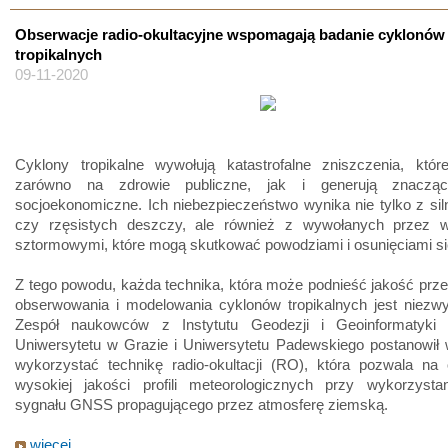
Obserwacje radio-okultacyjne wspomagają badanie cyklonów
tropikalnych
09-11-2020
Cyklony tropikalne wywołują katastrofalne zniszczenia, któr
zarówno na zdrowie publiczne, jak i generują znaczą
socjoekonomiczne. Ich niebezpieczeństwo wynika nie tylko z sil
czy rzęsistych deszczy, ale również z wywołanych przez wi
sztormowymi, które mogą skutkować powodziami i osunięciami si
Z tego powodu, każda technika, która może podnieść jakość prz
obserwowania i modelowania cyklonów tropikalnych jest niezwy
Zespół naukowców z Instytutu Geodezji i Geoinformatyki
Uniwersytetu w Grazie i Uniwersytetu Padewskiego postanowił 
wykorzystać technikę radio-okultacji (RO), która pozwala na 
wysokiej jakości profili meteorologicznych przy wykorzystan
sygnału GNSS propagującego przez atmosferę ziemską.
więcej...