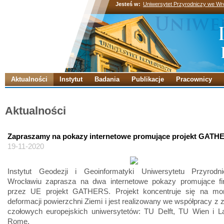
Jesteś w:
Uniwersytet Przyrodniczy we Wr
Aktualności
Instytut
Badania
Publikacje
Pracownicy
Aktualności
Zapraszamy na pokazy internetowe promujące projekt GATH
19-11-2020
Instytut Geodezji i Geoinformatyki Uniwersytetu Przyrod
Wrocławiu zaprasza na dwa internetowe pokazy promujące f
przez UE projekt GATHERS. Projekt koncentruje się na mon
deformacji powierzchni Ziemi i jest realizowany we współpracy z 
czołowych europejskich uniwersytetów: TU Delft, TU Wien i L
Rome.