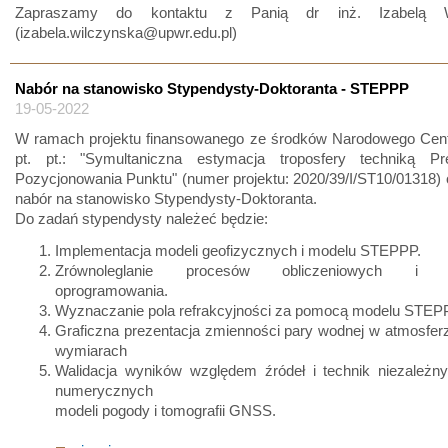
Zapraszamy do kontaktu z Panią dr inż. Izabelą W
(izabela.wilczynska@upwr.edu.pl)
Nabór na stanowisko Stypendysty-Doktoranta - STEPPP
19-05-2022
W ramach projektu finansowanego ze środków Narodowego Cen
pt. pt.: "Symultaniczna estymacja troposfery techniką Pr
Pozycjonowania Punktu" (numer projektu: 2020/39/I/ST10/01318) 
nabór na stanowisko Stypendysty-Doktoranta.
Do zadań stypendysty należeć będzie:
Implementacja modeli geofizycznych i modelu STEPPP.
Zrównoleglanie procesów obliczeniowych i te
oprogramowania.
Wyznaczanie pola refrakcyjności za pomocą modelu STEP
Graficzna prezentacja zmienności pary wodnej w atmosfer
wymiarach
Walidacja wyników względem źródeł i technik niezależn
numerycznych
modeli pogody i tomografii GNSS.