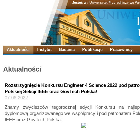
Jesteś w:
Uniwersytet Przyrodniczy we Wr
Aktualności
Instytut
Badania
Publikacje
Pracownicy
Aktualności
Rozstrzygnięcie Konkursu Engineer 4 Science 2022 pod patr
Polskiej Sekcji IEEE oraz GovTech Polska!
07-06-2022
Znamy zwycięzców tegorocznej edycji Konkursu na najlep
dyplomową organizowanego we współpracy i pod patronatem Pols
IEEE oraz GovTech Polska.