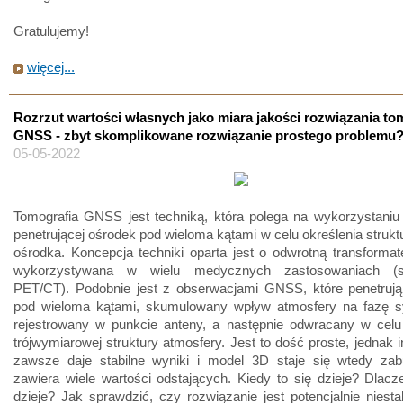
Gratulujemy!
więcej...
Rozrzut wartości własnych jako miara jakości rozwiązania tom
GNSS - zbyt skomplikowane rozwiązanie prostego problemu
05-05-2022
Tomografia GNSS jest techniką, która polega na wykorzystaniu
penetrującej ośrodek pod wieloma kątami w celu określenia strukt
ośrodka. Koncepcja techniki oparta jest o odwrotną transforma
wykorzystywana w wielu medycznych zastosowaniach (s
PET/CT). Podobnie jest z obserwacjami GNSS, które penetrują
pod wieloma kątami, skumulowany wpływ atmosfery na fazę sy
rejestrowany w punkcie anteny, a następnie odwracany w celu
trójwymiarowej struktury atmosfery. Jest to dość proste, jednak i
zawsze daje stabilne wyniki i model 3D staje się wtedy zab
zawiera wiele wartości odstających. Kiedy to się dzieje? Dlacz
dzieje? Jak sprawdzić, czy rozwiązanie jest potencjalnie niesta