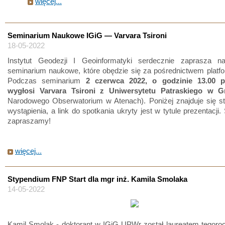
więcej...
Seminarium Naukowe IGiG — Varvara Tsironi
18-05-2022
Instytut Geodezji I Geoinformatyki serdecznie zaprasza na
seminarium naukowe, które obędzie się za pośrednictwem platf
Podczas seminarium
2 czerwca 2022, o godzinie 13.00 p
wygłosi Varvara Tsironi z Uniwersytetu Patraskiego w G
Narodowego Obserwatorium w Atenach). Poniżej znajduje się st
wystąpienia, a link do spotkania ukryty jest w tytule prezentacji.
zapraszamy!
więcej...
Stypendium FNP Start dla mgr inż. Kamila Smolaka
14-05-2022
Kamil Smolak - doktorant w IGiG UPWr został laureatem tegoroc