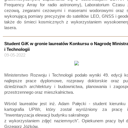
Frequency Array for radio astronomy), Laboratorium Czasu 
cezową, zegarami cezowymi i maserami wodorowymi oraz s
wykonującą pomiary precyzyjne do satelitów LEO, GNSS i geode
także do śmieci kosmicznych z wykorzystaniem wysokoener
lasera.
Student GiK w gronie laureatów Konkursu o Nagrodę Ministr
i Technologii
09-05-2022
Ministerstwo Rozwoju i Technologii podało wyniki 49. edycji 
najlepsze prace dyplomowe, rozprawy doktorskie oraz pu
dziedzinach architektury i budownictwa, planowania i zagosp
przestrzennego oraz mieszkalnictwa.
Wśród laureatów jest inż. Adam Pałęcki - student kierunku 
kartografia UPWr, który został wyróżniony za pracę in
"Inwentaryzacja elewacji budynku sakralnego
z wykorzystaniem zdjęć naziemnych". Opiekunem pracy był dr
Grzegorz Jóźków.