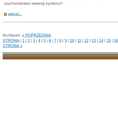
uruchomieniem inwersji systemu?
więcej...
Archiwum:
« POPRZEDNIA
STRONA
|
1
|
2
|
3
|
4
|
5
|
6
|
7
|
8
|
9
|
10
|
11
|
12
|
13
|
14
|
15
|
16
STRONA »