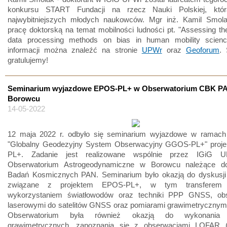
konkursu START Fundacji na rzecz Nauki Polskiej, któr
najwybitniejszych młodych naukowców. Mgr inż. Kamil Smolak
pracę doktorską na temat mobilności ludności pt. "Assessing th
data processing methods on bias in human mobility scienc
informacji można znaleźć na stronie
UPWr
oraz
Geoforum
. 
gratulujemy!
Seminarium wyjazdowe EPOS-PL+ w Obserwatorium CBK P
Borowcu
14-05-2022
12 maja 2022 r. odbyło się seminarium wyjazdowe w ramach
"Globalny Geodezyjny System Obserwacyjny GGOS-PL+" proj
PL+. Zadanie jest realizowane wspólnie przez IGiG 
Obserwatorium Astrogeodynamiczne w Borowcu należące d
Badań Kosmicznych PAN. Seminarium było okazją do dyskusji
związane z projektem EPOS-PL+, w tym transferem
wykorzystaniem światłowodów oraz techniki PPP GNSS, ob
laserowymi do satelitów GNSS oraz pomiarami grawimetrycznymi
Obserwatorium była również okazją do wykonania 
grawimetrycznych, zapoznania się z obserwacjami LOFAR 