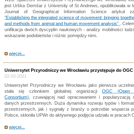
jest Urška Demšar z University of St Andrews, opublikowała w In
Journal of Geographical Information Science artykuł za
"Establishing the integrated science of movement: bringing togeth
and methods from animal and human movement analysis"
. Celem
unifikacja dwóch dyscyplin naukowych - analizy mobilności ludzi 
wskazanie podobieństw i różnic pomiędzy nimi.
więcej...
Uniwersytet Przyrodniczy we Wrocławiu przystępuje do OGC
02-03-2021
Uniwersytet Przyrodniczy we Wrocławiu jako pierwsza uczelni
stała się członkiem globalnej organizacji
OGC (Open G
Consortium)
, czuwającej nad opracowaniem i popularyzacją 
danych przestrzennych. Duża dynamika rozwoju typów i forma
przestrzennych, jak i sygnały z branży o potrzebie wsparcia 
Polsce, skłoniła UPWr do aktywnego podjęcia udziału w pracach
więcej...