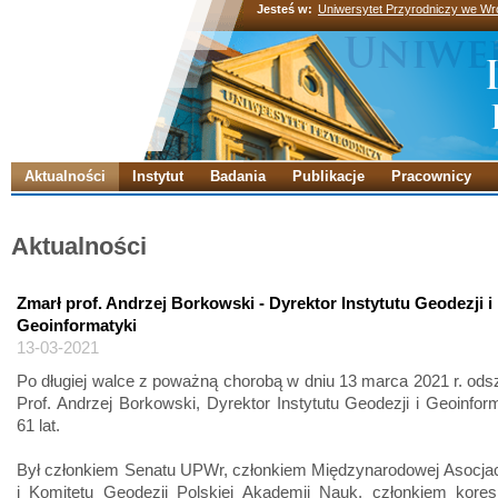
Jesteś w:
Uniwersytet Przyrodniczy we Wr
Aktualności
Instytut
Badania
Publikacje
Pracownicy
Aktualności
Zmarł prof. Andrzej Borkowski - Dyrektor Instytutu Geodezji i
Geoinformatyki
13-03-2021
Po długiej walce z poważną chorobą w dniu 13 marca 2021 r. ods
Prof. Andrzej Borkowski, Dyrektor Instytutu Geodezji i Geoinform
61 lat.
Był członkiem Senatu UPWr, członkiem Międzynarodowej Asocjac
i Komitetu Geodezji Polskiej Akademii Nauk, członkiem kore