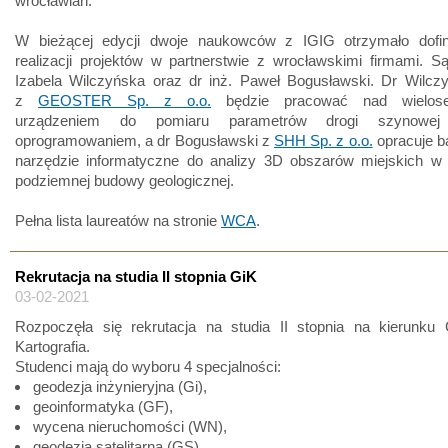
wrocławian.
W bieżącej edycji dwoje naukowców z IGIG otrzymało dofi
realizacji projektów w partnerstwie z wrocławskimi firmami. Są
Izabela Wilczyńska oraz dr inż. Paweł Bogusławski. Dr Wilcz
z
GEOSTER Sp. z o.o.
będzie pracować nad wielos
urządzeniem do pomiaru parametrów drogi szynowe
oprogramowaniem, a dr Bogusławski z
SHH Sp. z o.o.
opracuje 
narzędzie informatyczne do analizy 3D obszarów miejskich w 
podziemnej budowy geologicznej.
Pełna lista laureatów na stronie
WCA
.
Rekrutacja na studia II stopnia GiK
03-02-2021
Rozpoczęła się rekrutacja na studia II stopnia na kierunku 
Kartografia.
Studenci mają do wyboru 4 specjalności:
geodezja inżynieryjna (Gi),
geoinformatyka (GF),
wycena nieruchomości (WN),
geodezja satelitarna (GS)