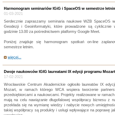
Harmonogram seminariów IGiG i SpaceOS w semestrze letni
01-03-2021
Serdecznie zapraszamy seminaria naukowe WZB SpaceOS w 
Geodezji i Geoinformatyki, które prowadzone są cyklicznie
godzinie 13.00 za pośrednictwem platformy Google Meet.
Poniżej znajduje się harmonogram spotkań on-line zapla
semestrze letnim.
więcej...
Dwoje naukowców IGIG laureatami IX edycji programu Mozar
17-02-2021
Wrocławskie Centrum Akademickie ogłosiło laureatów IX edycj
Mozart, w ramach którego WCA wspiera tworzenie partner
przedsiębiorcami a naukowcami. Projekty realizowane w ramach
mają na celu nawiązanie długofalowej współpracy biznesu z na
przekłada się na wymianę wiedzy i nabycie nowych umiejętnośc
takiej współpracy są produkty i usługi wpływające na poprawę ja