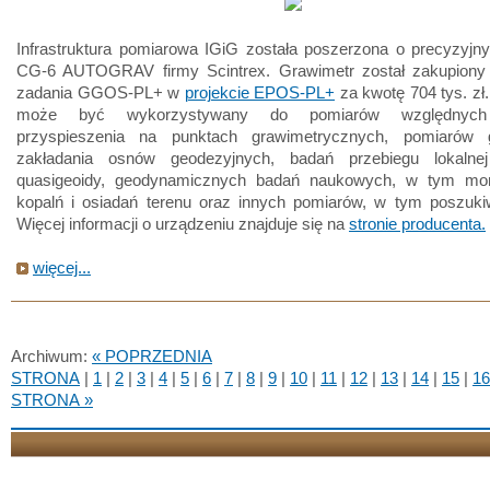
Infrastruktura pomiarowa IGiG została poszerzona o precyzyjn
CG-6 AUTOGRAV firmy Scintrex. Grawimetr został zakupion
zadania GGOS-PL+ w
projekcie EPOS-PL+
za kwotę 704 tys. zł
może być wykorzystywany do pomiarów względnych 
przyspieszenia na punktach grawimetrycznych, pomiarów g
zakładania osnów geodezyjnych, badań przebiegu lokalne
quasigeoidy, geodynamicznych badań naukowych, w tym mon
kopalń i osiadań terenu oraz innych pomiarów, w tym poszukiw
Więcej informacji o urządzeniu znajduje się na
stronie producenta.
więcej...
Archiwum:
« POPRZEDNIA
STRONA
|
1
|
2
|
3
|
4
|
5
|
6
|
7
|
8
|
9
|
10
|
11
|
12
|
13
|
14
|
15
|
16
STRONA »