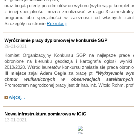
oraz bogatą ofertę przedmiotów do wyboru (wybierając komplet 
z innej specjalności można zrealizować w ciągu 3-semestralny
programu obu specjalności w zależności od własnych zaint
Szczegóły na stronie
Rekrutacji
.
Wyróżnienie pracy dyplomowej w konkursie SGP
28-01-2021
Komitet Organizacyjny Konkursu SGP na najlepsze prace 
obronione na kierunku geodezja i kartografia ogłosił wyniki 
2019/2020. Wśród laureatów konkursu znalazła się praca obroni
III miejsce
zajął
Adam Cegła
za pracę pt:
"Wykrywanie wys
chmur wulkanicznych w obserwacjach satelitarny
Promotorem nagrodzonej pracy jest dr hab. inż. Witold Rohm, pro
więcej...
Nowa infrastruktura pomiarowa w IGiG
13-01-2021