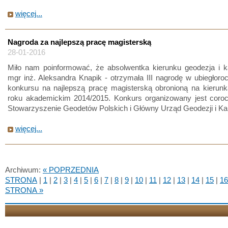
więcej...
Nagroda za najlepszą pracę magisterską
28-01-2016
Miło nam poinformować, że absolwentka kierunku geodezja i ka
mgr inż. Aleksandra Knapik - otrzymała III nagrodę w ubiegłoroc
konkursu na najlepszą pracę magisterską obronioną na kierun
roku akademickim 2014/2015. Konkurs organizowany jest coroc
Stowarzyszenie Geodetów Polskich i Główny Urząd Geodezji i Kart
więcej...
Archiwum:
« POPRZEDNIA
STRONA
|
1
|
2
|
3
|
4
|
5
|
6
|
7
|
8
|
9
|
10
|
11
|
12
|
13
|
14
|
15
|
16
STRONA »