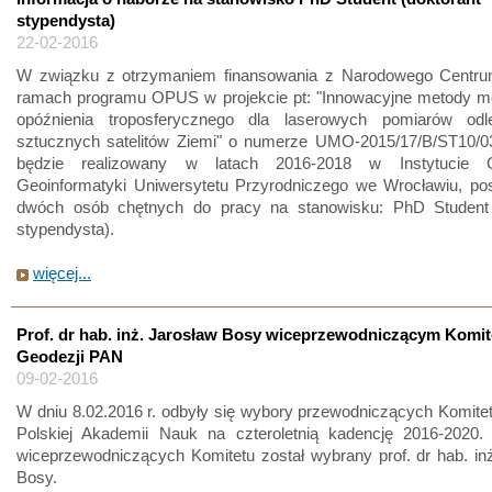
stypendysta)
22-02-2016
W związku z otrzymaniem finansowania z Narodowego Centr
ramach programu OPUS w projekcie pt: "Innowacyjne metody m
opóźnienia troposferycznego dla laserowych pomiarów odl
sztucznych satelitów Ziemi" o numerze UMO-2015/17/B/ST10/03
będzie realizowany w latach 2016-2018 w Instytucie G
Geoinformatyki Uniwersytetu Przyrodniczego we Wrocławiu, pos
dwóch osób chętnych do pracy na stanowisku: PhD Student 
stypendysta).
więcej...
Prof. dr hab. inż. Jarosław Bosy wiceprzewodniczącym Komit
Geodezji PAN
09-02-2016
W dniu 8.02.2016 r. odbyły się wybory przewodniczących Komite
Polskiej Akademii Nauk na czteroletnią kadencję 2016-2020
wiceprzewodniczących Komitetu został wybrany prof. dr hab. in
Bosy.