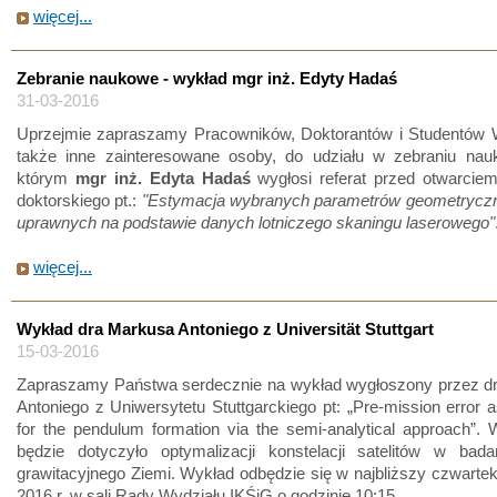
więcej...
Zebranie naukowe - wykład mgr inż. Edyty Hadaś
31-03-2016
Uprzejmie zapraszamy Pracowników, Doktorantów i Studentów W
także inne zainteresowane osoby, do udziału w zebraniu na
którym
mgr inż. Edyta Hadaś
wygłosi referat przed otwarcie
doktorskiego pt.:
"Estymacja wybranych parametrów geometrycz
uprawnych na podstawie danych lotniczego skaningu laserowego"
więcej...
Wykład dra Markusa Antoniego z Universität Stuttgart
15-03-2016
Zapraszamy Państwa serdecznie na wykład wygłoszony przez d
Antoniego z Uniwersytetu Stuttgarckiego pt: „Pre-mission error
for the pendulum formation via the semi-analytical approach”. 
będzie dotyczyło optymalizacji konstelacji satelitów w bada
grawitacyjnego Ziemi. Wykład odbędzie się w najbliższy czwarte
2016 r. w sali Rady Wydziału IKŚiG o godzinie 10:15.