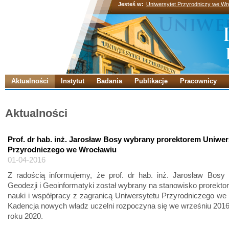
Jesteś w:
Uniwersytet Przyrodniczy we Wr
Aktualności
Instytut
Badania
Publikacje
Pracownicy
Aktualności
Prof. dr hab. inż. Jarosław Bosy wybrany prorektorem Uniwer
Przyrodniczego we Wrocławiu
01-04-2016
Z radością informujemy, że prof. dr hab. inż. Jarosław Bosy 
Geodezji i Geoinformatyki został wybrany na stanowisko prorekto
nauki i współpracy z zagranicą Uniwersytetu Przyrodniczego we
Kadencja nowych władz uczelni rozpoczyna się we wrześniu 2016 r
roku 2020.