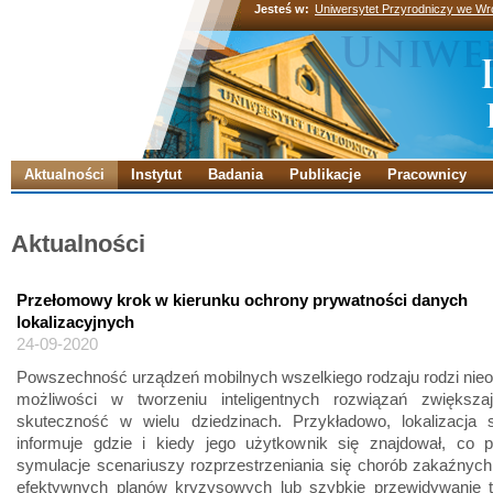
Jesteś w:
Uniwersytet Przyrodniczy we Wr
Aktualności
Instytut
Badania
Publikacje
Pracownicy
Aktualności
Przełomowy krok w kierunku ochrony prywatności danych
lokalizacyjnych
24-09-2020
Powszechność urządzeń mobilnych wszelkiego rodzaju rodzi nie
możliwości w tworzeniu inteligentnych rozwiązań zwiększa
skuteczność w wielu dziedzinach. Przykładowo, lokalizacja 
informuje gdzie i kiedy jego użytkownik się znajdował, co 
symulacje scenariuszy rozprzestrzeniania się chorób zakaźnych
efektywnych planów kryzysowych lub szybkie przewidywanie 