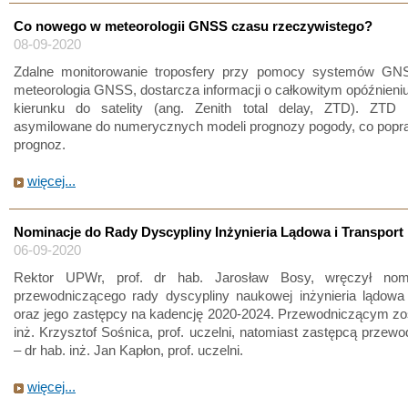
Co nowego w meteorologii GNSS czasu rzeczywistego?
08-09-2020
Zdalne monitorowanie troposfery przy pomocy systemów GNS
meteorologia GNSS, dostarcza informacji o całkowitym opóźnieni
kierunku do satelity (ang. Zenith total delay, ZTD). ZT
asymilowane do numerycznych modeli prognozy pogody, co popra
prognoz.
więcej...
Nominacje do Rady Dyscypliny Inżynieria Lądowa i Transport
06-09-2020
Rektor UPWr, prof. dr hab. Jarosław Bosy, wręczył nomi
przewodniczącego rady dyscypliny naukowej inżynieria lądowa 
oraz jego zastępcy na kadencję 2020-2024. Przewodniczącym zos
inż. Krzysztof Sośnica, prof. uczelni, natomiast zastępcą przew
– dr hab. inż. Jan Kapłon, prof. uczelni.
więcej...