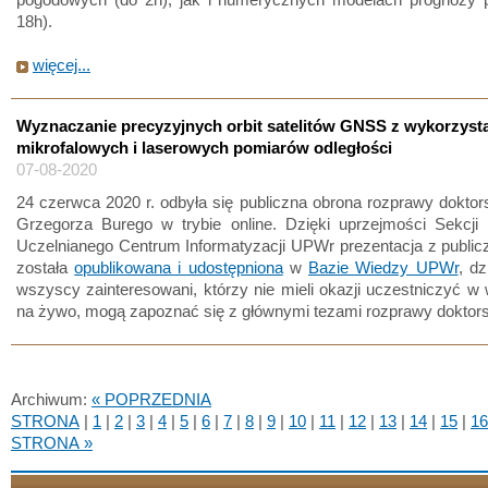
18h).
więcej...
Wyznaczanie precyzyjnych orbit satelitów GNSS z wykorzyst
mikrofalowych i laserowych pomiarów odległości
07-08-2020
24 czerwca 2020 r. odbyła się publiczna obrona rozprawy doktorsk
Grzegorza Burego w trybie online. Dzięki uprzejmości Sekcji Di
Uczelnianego Centrum Informatyzacji UPWr prezentacja z public
została
opublikowana i udostępniona
w
Bazie Wiedzy UPWr
, d
wszyscy zainteresowani, którzy nie mieli okazji uczestniczyć w
na żywo, mogą zapoznać się z głównymi tezami rozprawy doktors
Archiwum:
« POPRZEDNIA
STRONA
|
1
|
2
|
3
|
4
|
5
|
6
|
7
|
8
|
9
|
10
|
11
|
12
|
13
|
14
|
15
|
16
STRONA »