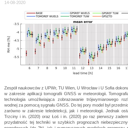
14-08-2020
Zespół naukowców z UPWr, TU Wien, U Wrocław i U Sofia dokona
w zakresie aplikacji tomografii GNSS w meteorologii. Tomogra
technologia umożliwiająca zobrazowanie trójwymiarowego roz
wodnej za pomocą sygnału GNSS. Do tej pory model był przedmi
zarówno w zakresie teledetekcji, jak i meteorologii. Jednak ost
Trzciny i in. (2020) oraz Łoś i in. (2020) po raz pierwszy zade
przydatność tej techniki w szybkich prognozach niebezpieczny
pogodowych (do 2h), jak i numerycznych modelach prognozy 