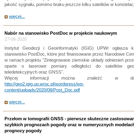
jakość sygnału, pomimo braku jeszcze kilku satelitów w konstelacj
więcej...
Nabór na stanowisko PostDoc w projekcie naukowym
27-08-2020
Instytut Geodezji i Geoinformatyki (IGiG) UPWr ogłasza 
stanowisko PostDoc, które jest finansowane przez Narodowe Ce
w ramach projektu "Zintegrowane ziemskie układy odniesień prz
oparte o laserowe pomiary odległości do satelitów geod
teledetekcyjnych oraz GNSS".
Więcej informacji można znaleźć w doku
http://geo2.igig.up.wroc.pl/wordpress/wp-
content/uploads/2020/08/Post_Doc.pdf
więcej...
Przełom w tomografii GNSS - pierwsze skuteczne zastosowa
szybkich prognozach pogody oraz w numerycznych modelac
prognozy pogody