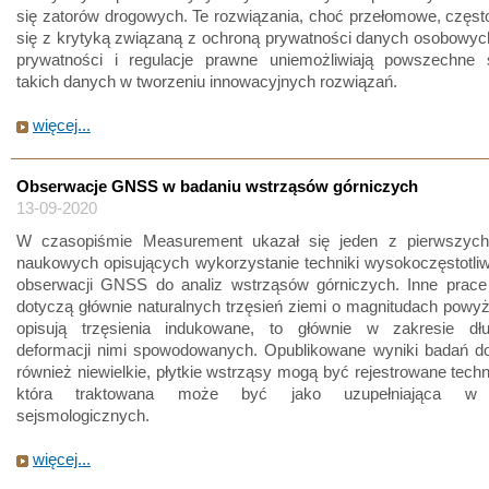
się zatorów drogowych. Te rozwiązania, choć przełomowe, częst
się z krytyką związaną z ochroną prywatności danych osobowyc
prywatności i regulacje prawne uniemożliwiają powszechne 
takich danych w tworzeniu innowacyjnych rozwiązań.
więcej...
Obserwacje GNSS w badaniu wstrząsów górniczych
13-09-2020
W czasopiśmie Measurement ukazał się jeden z pierwszych
naukowych opisujących wykorzystanie techniki wysokoczęstotli
obserwacji GNSS do analiz wstrząsów górniczych. Inne prac
dotyczą głównie naturalnych trzęsień ziemi o magnitudach powyżej
opisują trzęsienia indukowane, to głównie w zakresie dłu
deformacji nimi spowodowanych. Opublikowane wyniki badań d
również niewielkie, płytkie wstrząsy mogą być rejestrowane tec
która traktowana może być jako uzupełniająca w a
sejsmologicznych.
więcej...