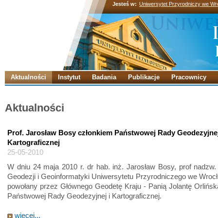
Jesteś w:
Uniwersytet Przyrodniczy we Wr
Aktualności
Instytut
Badania
Publikacje
Pracownicy
Aktualności
Prof. Jarosław Bosy członkiem Państwowej Rady Geodezyjnej
Kartograficznej
25-05-2010
W dniu 24 maja 2010 r. dr hab. inż. Jarosław Bosy, prof nadzw. 
Geodezji i Geoinformatyki Uniwersytetu Przyrodniczego we Wrocł
powołany przez Głównego Geodetę Kraju - Panią Jolantę Orlińsk
Państwowej Rady Geodezyjnej i Kartograficznej.
więcej...