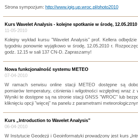
Strona sympozjum:
http://www.igig.up.wroc.pl/photo2010
Kurs Wavelet Analysis - kolejne spotkanie w środę, 12.05.2010
11-05-2010
Kolejny wykład kursu "Wavelet Analysis" prof. Kellera odbędzi
tygodniu ponownie wyjątkowo w środę, 12.05.2010 r. Rozpoczęc
godz. 12.15 w sali 137 CN-D. Zapraszamy!
Nowa funkcjonalność systemu METEO
07-04-2010
W ramach serwisu online stacji METEO dostępne są dobo
pomiarów temperatury, ciśnienia i wilgotności względnej wraz z
Wyniki te dostępne są na stronie stacji GNSS "WROC" lub bezp
kliknięciu opcji "więcej" na panelu z parametrami meteorologiczny
Kurs „Introduction to Wavelet Analysis”
06-04-2010
W Instytucie Geodezji i Geoinformatyki prowadzony jest kurs „Intr