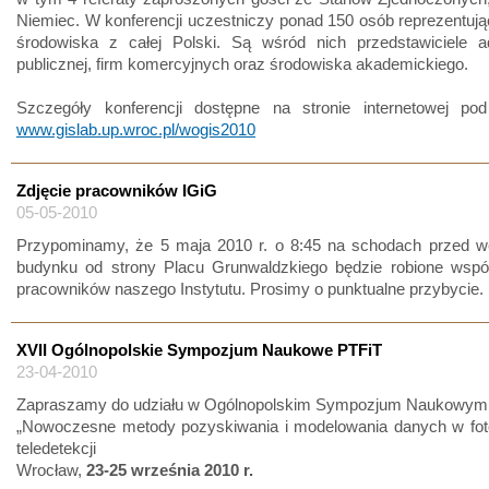
Niemiec. W konferencji uczestniczy ponad 150 osób reprezentuj
środowiska z całej Polski. Są wśród nich przedstawiciele adm
publicznej, firm komercyjnych oraz środowiska akademickiego.
Szczegóły konferencji dostępne na stronie internetowej po
www.gislab.up.wroc.pl/wogis2010
Zdjęcie pracowników IGiG
05-05-2010
Przypominamy, że 5 maja 2010 r. o 8:45 na schodach przed w
budynku od strony Placu Grunwaldzkiego będzie robione wspól
pracowników naszego Instytutu. Prosimy o punktualne przybycie.
XVII Ogólnopolskie Sympozjum Naukowe PTFiT
23-04-2010
Zapraszamy do udziału w Ogólnopolskim Sympozjum Naukowym
„Nowoczesne metody pozyskiwania i modelowania danych w fotog
teledetekcji
Wrocław,
23-25 września 2010 r.