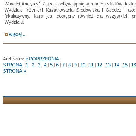
Wavelet Analysis”. Zajęcia odbywają się w ramach studiów dokto
Wydziale Inżynierii Kształtowania Środowiska i Geodezji, jak
fakultatywny. Kurs jest dostępny również dla wszystkich p
Wydziału.
więcej...
Archiwum:
« POPRZEDNIA
STRONA
|
1
|
2
|
3
|
4
|
5
|
6
|
7
|
8
|
9
|
10
|
11
|
12
|
13
|
14
|
15
|
16
STRONA »