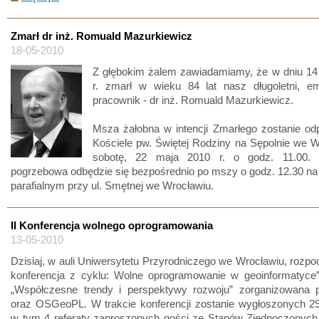
Zmarł dr inż. Romuald Mazurkiewicz
18-05-2010
Z głębokim żalem zawiadamiamy, że w dniu 14
r. zmarł w wieku 84 lat nasz długoletni, e
pracownik - dr inż. Romuald Mazurkiewicz.
Msza żałobna w intencji Zmarłego zostanie od
Kościele pw. Świętej Rodziny na Sępolnie we 
sobotę, 22 maja 2010 r. o godz. 11.00. 
pogrzebowa odbędzie się bezpośrednio po mszy o godz. 12.30 n
parafialnym przy ul. Smętnej we Wrocławiu.
II Konferencja wolnego oprogramowania
13-05-2010
Dzisiaj, w auli Uniwersytetu Przyrodniczego we Wrocławiu, rozpoc
konferencja z cyklu: Wolne oprogramowanie w geoinformatyce”
„Współczesne trendy i perspektywy rozwoju” zorganizowana 
oraz OSGeoPL. W trakcie konferencji zostanie wygłoszonych 29
w tym 4 referaty zaproszonych gości ze Stanów Zjednoczonych,