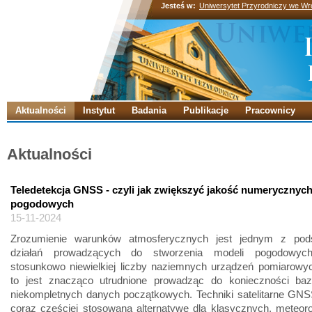
Jesteś w:
Uniwersytet Przyrodniczy we Wr
Aktualności
Instytut
Badania
Publikacje
Pracownicy
Aktualności
Teledetekcja GNSS - czyli jak zwiększyć jakość numerycznyc
pogodowych
15-11-2024
Zrozumienie warunków atmosferycznych jest jednym z pod
działań prowadzących do stworzenia modeli pogodowych
stosunkowo niewielkiej liczby naziemnych urządzeń pomiarowyc
to jest znacząco utrudnione prowadząc do konieczności ba
niekompletnych danych początkowych. Techniki satelitarne GNS
coraz częściej stosowaną alternatywę dla klasycznych, meteor