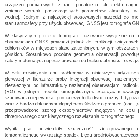
urządzeń pomiarowych z racji podatności fali elektromagne
zmienne warunki poszczególnych parametrów atmosfery, w
wodnej. Jednym z najczęściej stosowanych narzędzi do mon
stanu atmosfery przy użyciu obserwacji GNSS jest tomografia G
W klasycznym procesie tomografii, bazowanie wyłącznie na 
obserwacjach GNSS prowadzi jednak do implikacji związanych
odbiorników w miejscach słabo zaludnionych, w tym obszarach 
górskich. Stosunkowo podobna geometria obserwacji powoduj
natury matematycznej oraz prowadzi do braku stabilności rozwiąz
W celu rozwiązania obu problemów, w niniejszych artykułac
pierwszej w literaturze próby integracji obserwacji naziemn
niezależnymi od infrastruktury naziemnej obserwacjami radiooku
(RO) w jednym modelu tomograficznym. Stosując innowacy
szacowania niepewności pomiarowych dla dwóch różnych typów o
wraz z bardzo dokładnym algorytmem śledzenia promieni (ang. „ra
przeprowadzono szereg eksperymentów mających na celu p
zintegrowanego oraz klasycznego rozwiązania tomograficznego.
Wyniki prac potwierdziły skuteczność zintegrowanego ro
tomograficznego wykazując spadek błędu średniokwadratowego 