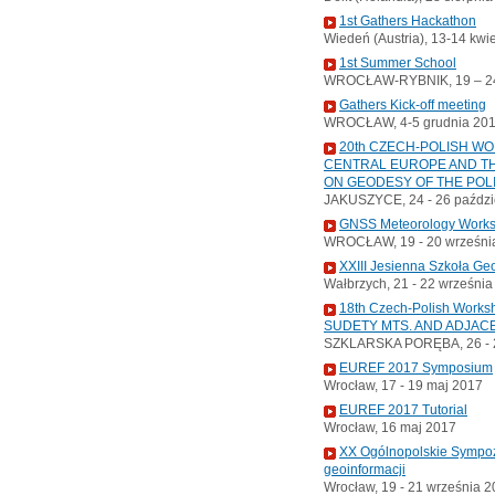
1st Gathers Hackathon
Wiedeń (Austria), 13-14 kwi
1st Summer School
WROCŁAW-RYBNIK, 19 – 24
Gathers Kick-off meeting
WROCŁAW, 4-5 grudnia 20
20th CZECH-POLISH W
CENTRAL EUROPE AND TH
ON GEODESY OF THE POL
JAKUSZYCE, 24 - 26 paździ
GNSS Meteorology Work
WROCŁAW, 19 - 20 wrześni
XXIII Jesienna Szkoła Ge
Wałbrzych, 21 - 22 wrześni
18th Czech-Polish Wor
SUDETY MTS. AND ADJAC
SZKLARSKA PORĘBA, 26 - 2
EUREF 2017 Symposium
Wrocław, 17 - 19 maj 2017
EUREF 2017 Tutorial
Wrocław, 16 maj 2017
XX Ogólnopolskie Sympoz
geoinformacji
Wrocław, 19 - 21 września 