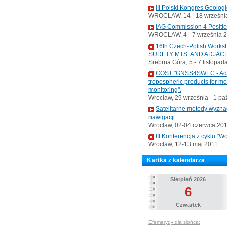
III Polski Kongres Geolog
WROCŁAW, 14 - 18 września
IAG Commission 4 Positi
WROCŁAW, 4 - 7 września 
16th Czech-Polish Wo
SUDETY MTS. AND ADJAC
Srebrna Góra, 5 - 7 listopad
COST "GNSS4SWEC - Advan
tropospheric products for m
monitoring".
Wrocław, 29 września - 1 pa
Satelitarne metody wyzna
nawigacji
Wrocław, 02-04 czerwca 20
III Konferencja z cyklu 
Wrocław, 12-13 maj 2011
Kartka z kalendarza
Sierpień 2026
6
Czwartek
Efemerydy dla słońca: