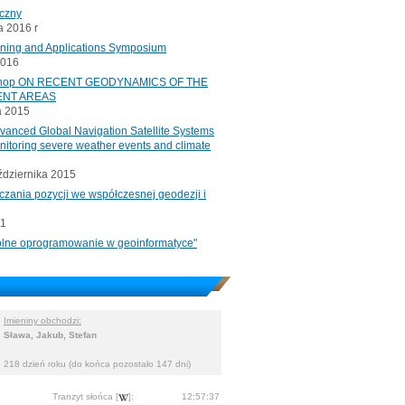
iczny
 2016 r
oning and Applications Symposium
2016
rkshop ON RECENT GEODYNAMICS OF THE
ENT AREAS
a 2015
ced Global Navigation Satellite Systems
onitoring severe weather events and climate
ździernika 2015
czania pozycji we współczesnej geodezji i
11
"Wolne oprogramowanie w geoinformatyce"
Imieniny obchodzi:
Sława, Jakub, Stefan
218 dzień roku (do końca pozostało 147 dni)
Tranzyt słońca [
]:
12:57:37