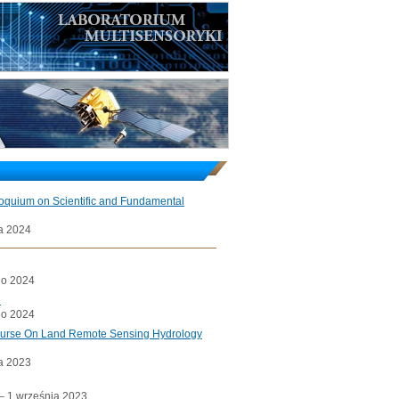
loquium on Scientific and Fundamental
a 2024
go 2024
l
go 2024
ourse On Land Remote Sensing Hydrology
a 2023
a– 1 września 2023