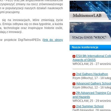
trict - PED) oraz jak angażowanie mieszkańców
przyspieszyć zmiany na rzecz zrównoważonego
em w popularyzacji naszych działań naukowych
rymi pracujemy.
e się na innowacjach, które zmieniają życie
. Emisja odbywa się co dwa tygodnie, a każda
 technologie oraz inspirujące historie osób,
tają z innowacji.
w projekcie DigiTwins4PEDs (
link do strony
Nasze konferencje
ESA 9th International Col
Aspects of GNSS
WROCŁAW, 25 - 27 wrześni
2nd Gathers Hackathon
Rzym (Włochy), 17 - 18 lute
Advanced Gathers Schoo
Rzym (Włochy), 12 - 16 lute
2th Advanced Training C
and Hazards
WROCŁAW, 25 - 29 wrześni
2nd Summer School
Delft (Holandia), 28 sierpni