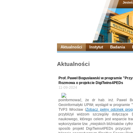
Jesteś
Aktualności
Instytut
Badania
Aktualności
Prof. Paweł Bogusławski w programie "Przys
Rozmowa o projekcie DigiTwins4PEDs
11-09-2024
poinformować, że dr hab. inż. Paweł Bog
Geoinformatyki UPWr, wystąpił w programie "
TVP3 Wrocław (
Zobacz pełny odcinek pro
przybliżył widzom szczegóły dotyczące 
naukowego, którego celem jest wsparcie tra
wykorzystanie tzw. „miejskich bliźniaków cyfro
sposób projekt DigiTwins4PEDs przyczyni 