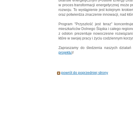
bilansie energetycznym (Positive Energy Dis
w proces transformacji energetycznej może 
rozwoju. To wystąpienie jest kolejnym kroki
oraz potwierdza znaczenie innowacji, nad któ
Program "Przyszłość jest teraz" koncentruj
mieszkańców Dolnego Śląska i całego regionu
z odsłon prezentuje nowoczesne rozwiązania,
które w swojej pracy i życiu codziennym korzys
Zapraszamy do śledzenia naszych działań 
projektu
)!
powrót do poprzedniej strony