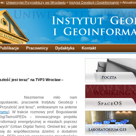
 w:
Uniwersytet Przyrodniczy we Wrocławiu
»
Instytut Geodezji i Geoinformatyki
» Aktualno
Publikacje
Pracownicy
Dydaktyka
Kontakt
złość jest teraz" na TVP3 Wrocław –
Niezmiernie miło nam
usławski, pracownik Instytutu Geodezji i
Przyszłość jest teraz", emitowanym na antenie
gramu
). W trakcie rozmowy prof. Bogusławski
DigiTwins4PEDs – innowacyjnego projektu
nsformacji energetycznej w miastach poprzez
wych” (Urban Digital Twins). Omówił też, w jaki
się do współtworzenia dzielnic o dodatnim