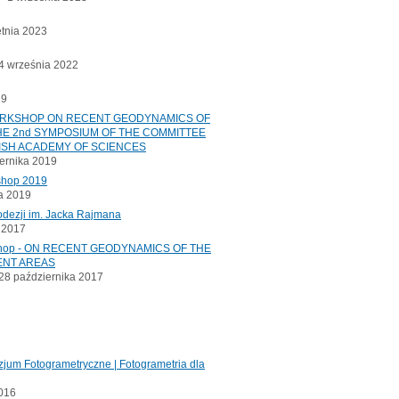
etnia 2023
 września 2022
19
ORKSHOP ON RECENT GEODYNAMICS OF
E 2nd SYMPOSIUM OF THE COMMITTEE
ISH ACADEMY OF SCIENCES
ernika 2019
shop 2019
a 2019
odezji im. Jacka Rajmana
a 2017
kshop - ON RECENT GEODYNAMICS OF THE
ENT AREAS
8 października 2017
jum Fotogrametryczne | Fotogrametria dla
2016