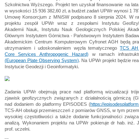
Szkolnictwa Wyższego. Projekt ten uzyskał finansowanie na lat
w wysokości 15 936 382,60 zł, a budżet zadań UPWr wynosi 1 787
Umowę Konsorcjum z MNiSW podpisano 8 sierpnia 2024. W r
projektu zespół UPWr wraz z zespołami Instytutu Geofizyk
Akademii Nauk, Instytutu Nauk Geologicznych Polskiej Akad
Głównym Instytutem Górnictwa - Państwowym Instytutem Bada
Akademickim Centrum Komputerowym Cyfronet AGH będą pra
utrzymaniem i udoskonaleniem węzła tematycznego
TCS AH 
Core Services Anthropogenic Hazard)
w ramach infrastruk
(European Plate Observing System)
. Na UPWr projekt będzie re
Instytucie Geodezji i Geoinformatyki.
Zadania UPWr obejmują prace nad platformą wizualizacji trój
zjawisk geofizycznych związanych z działalnością górniczą (G
nad dodaniem do platformy EPISODES (
https://episodesplatform
TCS-AH obsługi przemieszczeń z pomiarów GNSS, w tym przem
wysokiej częstotliwości a także dodanie funkcjonalności związ
analizą. Wykonaniem projektu na UPWr pokieruje dr hab. inż. 
prof. uczelni.