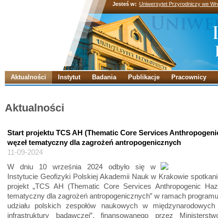
Jesteś w:
Uniwersytet Przyrodniczy we Wr
Aktualności
Instytut
Badania
Publikacje
Pracownicy
Aktualności
Start projektu TCS AH (Thematic Core Services Anthropogeni
węzeł tematyczny dla zagrożeń antropogenicznych
11-09-2024
W dniu 10 września 2024 odbyło się w
Instytucie Geofizyki Polskiej Akademii Nauk w Krakowie spotkanie
projekt „TCS AH (Thematic Core Services Anthropogenic Haz
tematyczny dla zagrożeń antropogenicznych” w ramach programu
udziału polskich zespołów naukowych w międzynarodowych 
infrastruktury badawczej”, finansowanego przez Ministerst