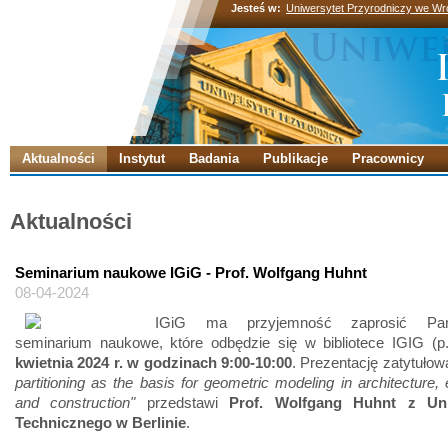
Jesteś w:
Uniwersytet Przyrodniczy we Wr
Aktualności
Instytut
Badania
Publikacje
Pracownicy
Aktualności
Seminarium naukowe IGiG - Prof. Wolfgang Huhnt
08-04-2024
IGiG ma przyjemność zaprosić Pa
seminarium naukowe, które odbędzie się w bibliotece IGIG (
kwietnia 2024 r. w godzinach 9:00-10:00
. Prezentację zatytuło
partitioning as the basis for geometric modeling in architecture, 
and construction"
przedstawi
Prof. Wolfgang Huhnt z Uni
Technicznego w Berlinie
.