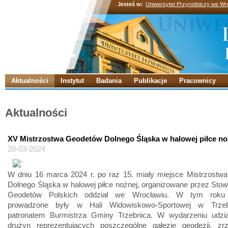
Jesteś w:
Uniwersytet Przyrodniczy we Wr
Aktualności
Instytut
Badania
Publikacje
Pracownicy
Aktualności
XV Mistrzostwa Geodetów Dolnego Śląska w halowej piłce no
20-03-2024
W dniu 16 marca 2024 r. po raz 15. miały miejsce Mistrzostw
Dolnego Śląska w halowej piłce nożnej, organizowane przez Sto
Geodetów Polskich oddział we Wrocławiu. W tym roku 
prowadzone były w Hali Widowiskowo-Sportowej w Trzeb
patronatem Burmistrza Gminy Trzebnica. W wydarzeniu udzia
drużyn reprezentujących poszczególne gałęzie geodezji, z