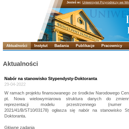
Jesteś w:
Uniwersytet Przyrodniczy we Wr
Aktualności
Instytut
Badania
Publikacje
Pracownicy
Aktualności
Nabór na stanowisko Stypendysty-Doktoranta
29-04-2022
W ramach projektu finansowanego ze środków Narodowego Cen
pt. Nowa wielowymiarowa struktura danych do zmienno
reprezentacji modelu przestrzennego (numer p
2021/41/B/ST10/03178) ogłasza się nabór na stanowisko St
Doktoranta.
Główne zadania