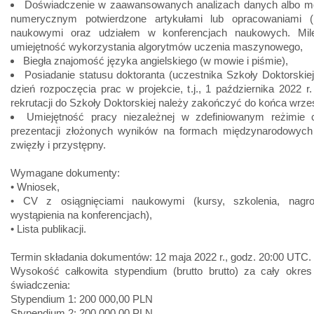
Doświadczenie w zaawansowanych analizach danych albo m
numerycznym potwierdzone artykułami lub opracowaniami (p
naukowymi oraz udziałem w konferencjach naukowych. Mil
umiejętność wykorzystania algorytmów uczenia maszynowego,
Biegła znajomość języka angielskiego (w mowie i piśmie),
Posiadanie statusu doktoranta (uczestnika Szkoły Doktorski
dzień rozpoczęcia prac w projekcie, t.j., 1 października 2022 r
rekrutacji do Szkoły Doktorskiej należy zakończyć do końca wrześ
Umiejętność pracy niezależnej w zdefiniowanym reżimie
prezentacji złożonych wyników na formach międzynarodowyc
zwięzły i przystępny.
Wymagane dokumenty:
• Wniosek,
• CV z osiągnięciami naukowymi (kursy, szkolenia, nagro
wystąpienia na konferencjach),
• Lista publikacji.
Termin składania dokumentów: 12 maja 2022 r., godz. 20:00 UTC.
Wysokość całkowita stypendium (brutto brutto) za cały okres 
świadczenia:
Stypendium 1: 200 000,00 PLN
Stypendium 2: 200 000,00 PLN