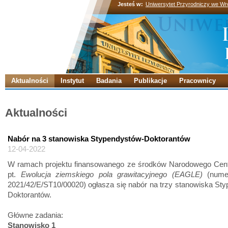
Jesteś w:
Uniwersytet Przyrodniczy we Wr
Aktualności
Instytut
Badania
Publikacje
Pracownicy
Aktualności
Nabór na 3 stanowiska Stypendystów-Doktorantów
12-04-2022
W ramach projektu finansowanego ze środków Narodowego Cen
pt.
Ewolucja ziemskiego pola grawitacyjnego (EAGLE)
(numer
2021/42/E/ST10/00020) ogłasza się nabór na trzy stanowiska St
Doktorantów.
Główne zadania:
Stanowisko 1