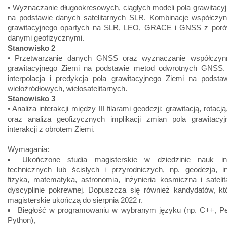
• Wyznaczanie długookresowych, ciągłych modeli pola grawitacy
na podstawie danych satelitarnych SLR. Kombinacje współczyn
grawitacyjnego opartych na SLR, LEO, GRACE i GNSS z por
danymi geofizycznymi.
Stanowisko 2
• Przetwarzanie danych GNSS oraz wyznaczanie współczyn
grawitacyjnego Ziemi na podstawie metod odwrotnych GNSS. I
interpolacja i predykcja pola grawitacyjnego Ziemi na podsta
wieloźródłowych, wielosatelitarnych.
Stanowisko 3
• Analiza interakcji między III filarami geodezji: grawitacją, rotacj
oraz analiza geofizycznych implikacji zmian pola grawitacyj
interakcji z obrotem Ziemi.
Wymagania:
Ukończone studia magisterskie w dziedzinie nauk inż
technicznych lub ścisłych i przyrodniczych, np. geodezja, in
fizyka, matematyka, astronomia, inżynieria kosmiczna i sateli
dyscyplinie pokrewnej. Dopuszcza się również kandydatów, któ
magisterskie ukończą do sierpnia 2022 r.
Biegłość w programowaniu w wybranym języku (np. C++, Perl
Python),