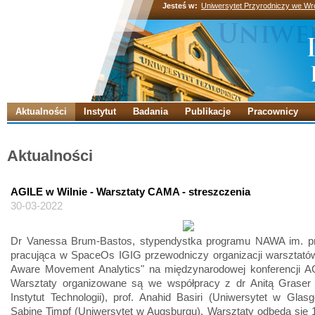
Jesteś w:
Uniwersytet Przyrodniczy we Wr
Aktualności
Instytut
Badania
Publikacje
Pracownicy
Aktualności
AGILE w Wilnie - Warsztaty CAMA - streszczenia
30-03-2022
Dr Vanessa Brum-Bastos, stypendystka programu NAWA im. pr
pracująca w SpaceOs IGIG przewodniczy organizacji warsztatów
Aware Movement Analytics" na międzynarodowej konferencji A
Warsztaty organizowane są we współpracy z dr Anitą Graser (
Instytut Technologii), prof. Anahid Basiri (Uniwersytet w Glasg
Sabine Timpf (Uniwersytet w Augsburgu). Warsztaty odbędą się