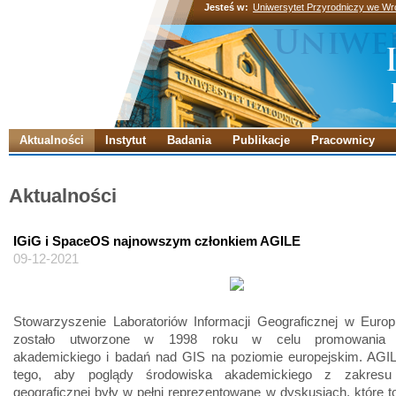
Jesteś w:
Uniwersytet Przyrodniczy we Wr
Aktualności
Instytut
Badania
Publikacje
Pracownicy
Aktualności
IGiG i SpaceOS najnowszym członkiem AGILE
09-12-2021
Stowarzyszenie Laboratoriów Informacji Geograficznej w Europ
zostało utworzone w 1998 roku w celu promowania 
akademickiego i badań nad GIS na poziomie europejskim. AGI
tego, aby poglądy środowiska akademickiego z zakresu i
geograficznej były w pełni reprezentowane w dyskusjach, które t