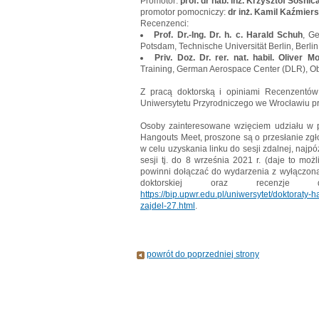
Promotor:
prof. dr hab. inż. Krzysztof Sośnic
promotor pomocniczy:
dr inż. Kamil Kaźmiers
Recenzenci:
Prof. Dr.-Ing. Dr. h. c. Harald Schuh
, G
Potsdam, Technische Universität Berlin, Berlin
Priv. Doz. Dr. rer. nat. habil. Oliver 
Training, German Aerospace Center (DLR), Ob
Z pracą doktorską i opiniami Recenzentó
Uniwersytetu Przyrodniczego we Wrocławiu prz
Osoby zainteresowane wzięciem udziału w pu
Hangouts Meet, proszone są o przesłanie zgł
w celu uzyskania linku do sesji zdalnej, naj
sesji tj. do 8 września 2021 r. (daje to moż
powinni dołączać do wydarzenia z wyłączoną
doktorskiej oraz recenzj
https://bip.upwr.edu.pl/uniwersytet/doktoraty-
zajdel-27.html
.
powrót do poprzedniej strony