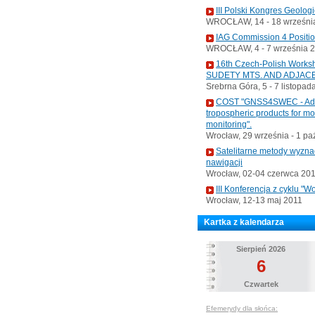
III Polski Kongres Geolog
WROCŁAW, 14 - 18 września
IAG Commission 4 Positi
WROCŁAW, 4 - 7 września 
16th Czech-Polish Wo
SUDETY MTS. AND ADJAC
Srebrna Góra, 5 - 7 listopad
COST "GNSS4SWEC - Advan
tropospheric products for m
monitoring".
Wrocław, 29 września - 1 pa
Satelitarne metody wyzna
nawigacji
Wrocław, 02-04 czerwca 20
III Konferencja z cyklu 
Wrocław, 12-13 maj 2011
Kartka z kalendarza
Sierpień 2026
6
Czwartek
Efemerydy dla słońca: