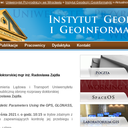
 w:
Uniwersytet Przyrodniczy we Wrocławiu
»
Instytut Geodezji i Geoinformatyki
» Aktualno
Publikacje
Pracownicy
Dydaktyka
Kontakt
oktorskiej mgr inż. Radosława Zajdla
nieria Lądowa i Transport Uniwersytetu
ubliczną obronę rozprawy doktorskiej
osława Zajdla
.
eodetic Parameters Using the GPS, GLONASS,
śnia 2021 r. o godz. 10:15
w trybie zdalnym z
ch zapewniających kontrolę jej przebiegu i