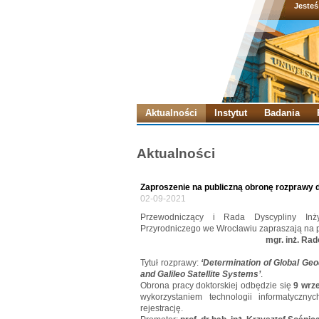
Jesteś
Aktualności
Instytut
Badania
Aktualności
Zaproszenie na publiczną obronę rozprawy d
02-09-2021
Przewodniczący i Rada Dyscypliny Inży
Przyrodniczego we Wrocławiu zapraszają na p
mgr. inż. Rad
Tytuł rozprawy:
‘Determination of Global G
and Galileo Satellite Systems’
.
Obrona pracy doktorskiej odbędzie się
9 wrze
wykorzystaniem technologii informatyczny
rejestrację.