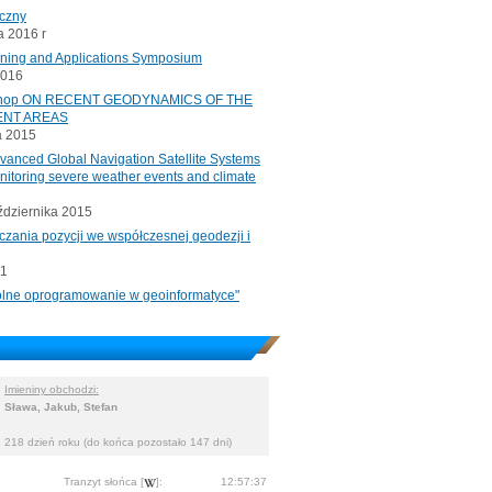
iczny
 2016 r
oning and Applications Symposium
2016
rkshop ON RECENT GEODYNAMICS OF THE
ENT AREAS
a 2015
ced Global Navigation Satellite Systems
onitoring severe weather events and climate
ździernika 2015
czania pozycji we współczesnej geodezji i
11
"Wolne oprogramowanie w geoinformatyce"
Imieniny obchodzi:
Sława, Jakub, Stefan
218 dzień roku (do końca pozostało 147 dni)
Tranzyt słońca [
]:
12:57:37