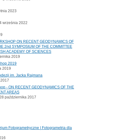
etnia 2023
 września 2022
19
ORKSHOP ON RECENT GEODYNAMICS OF
E 2nd SYMPOSIUM OF THE COMMITTEE
ISH ACADEMY OF SCIENCES
ernika 2019
shop 2019
a 2019
odezji im. Jacka Rajmana
a 2017
kshop - ON RECENT GEODYNAMICS OF THE
ENT AREAS
8 października 2017
jum Fotogrametryczne | Fotogrametria dla
2016