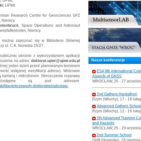
a
, UPWr,
ki
, UPWr.
erman Research Centre for Geosciences GFZ
, Niemcy,
Montenbruck
, Space Operations and Astronaut
erpfaffenhofen, Niemcy.
w można zapoznać się w Bibliotece Głównej
y ul. C.K. Norwida 25/27.
blicznej obronie z wykorzystaniem aplikacji
Nasze konferencje
oszenia na adres:
doktorat.upwr@upwr.edu.pl
później jeden dzień przed planowanym terminem
liwość wstępnej weryfikacji adresu). Widzowie
ESA 9th International Col
 kamerą i mikrofonem. Streszczenie rozprawy
Aspects of GNSS
e dostępne są pod adresem:
WROCŁAW, 25 - 27 wrześni
habilitacje/przewody-doktorskie/radoslaw-
2nd Gathers Hackathon
Rzym (Włochy), 17 - 18 lute
Advanced Gathers Schoo
Rzym (Włochy), 12 - 16 lute
2th Advanced Training C
and Hazards
WROCŁAW, 25 - 29 wrześni
2nd Summer School
Delft (Holandia), 28 sierpni