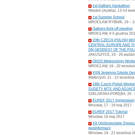
1st Gathers Hackathon
Wiedeń (Austria), 13-14 kwi
1st Summer School
WROCŁAW-RYBNIK, 19 – 24
Gathers Kick-off meeting
WROCŁAW, 4-5 grudnia 20
20th CZECH-POLISH W
CENTRAL EUROPE AND TH
ON GEODESY OF THE POL
JAKUSZYCE, 24 - 26 paździ
GNSS Meteorology Work
WROCŁAW, 19 - 20 wrześni
XXIII Jesienna Szkoła Ge
Wałbrzych, 21 - 22 wrześni
18th Czech-Polish Wor
SUDETY MTS. AND ADJAC
SZKLARSKA PORĘBA, 26 - 2
EUREF 2017 Symposium
Wrocław, 17 - 19 maj 2017
EUREF 2017 Tutorial
Wrocław, 16 maj 2017
XX Ogólnopolskie Sympoz
geoinformacji
Wrocław, 19 - 21 września 