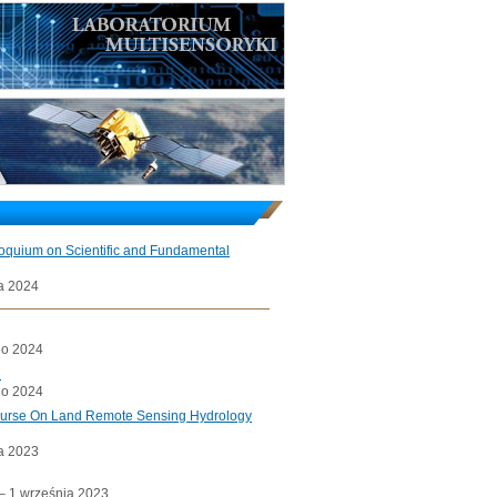
loquium on Scientific and Fundamental
a 2024
go 2024
l
go 2024
ourse On Land Remote Sensing Hydrology
a 2023
a– 1 września 2023