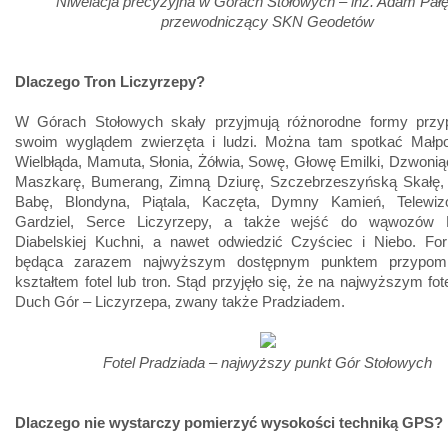
Niwelacja precyzyjna w Górach Stołowych – inż. Adam Pałę
przewodniczący SKN Geodetów
Dlaczego Tron Liczyrzepy?
W Górach Stołowych skały przyjmują różnorodne formy przy
swoim wyglądem zwierzęta i ludzi. Można tam spotkać Małpo
Wielbłąda, Mamuta, Słonia, Żółwia, Sowę, Głowę Emilki, Dzwoni
Maszkarę, Bumerang, Zimną Dziurę, Szczebrzeszyńską Skałę,
Babę, Blondyna, Piątala, Kaczęta, Dymny Kamień, Telewiz
Gardziel, Serce Liczyrzepy, a także wejść do wąwozów P
Diabelskiej Kuchni, a nawet odwiedzić Czyściec i Niebo. Fo
będąca zarazem najwyższym dostępnym punktem przypom
kształtem fotel lub tron. Stąd przyjęło się, że na najwyższym fot
Duch Gór – Liczyrzepa, zwany także Pradziadem.
Fotel Pradziada – najwyższy punkt Gór Stołowych
Dlaczego nie wystarczy pomierzyć wysokości techniką GPS?