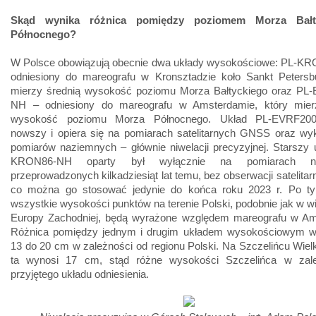
Skąd wynika różnica pomiędzy poziomem Morza Bałt
Północnego?
W Polsce obowiązują obecnie dwa układy wysokościowe: PL-K
odniesiony do mareografu w Kronsztadzie koło Sankt Petersbu
mierzy średnią wysokość poziomu Morza Bałtyckiego oraz PL
NH – odniesiony do mareografu w Amsterdamie, który mier
wysokość poziomu Morza Północnego. Układ PL-EVRF200
nowszy i opiera się na pomiarach satelitarnych GNSS oraz wyk
pomiarów naziemnych – głównie niwelacji precyzyjnej. Starszy 
KRON86-NH oparty był wyłącznie na pomiarach na
przeprowadzonych kilkadziesiąt lat temu, bez obserwacji satelitar
co można go stosować jedynie do końca roku 2023 r. Po ty
wszystkie wysokości punktów na terenie Polski, podobnie jak w wi
Europy Zachodniej, będą wyrażone względem mareografu w Am
Różnica pomiędzy jednym i drugim układem wysokościowym w
13 do 20 cm w zależności od regionu Polski. Na Szczelińcu Wiel
ta wynosi 17 cm, stąd różne wysokości Szczelińca w zal
przyjętego układu odniesienia.