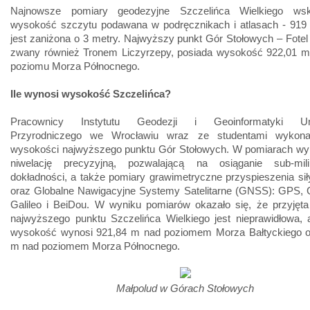
Najnowsze pomiary geodezyjne Szczelińca Wielkiego wsk
wysokość szczytu podawana w podręcznikach i atlasach - 919 
jest zaniżona o 3 metry. Najwyższy punkt Gór Stołowych – Fotel
zwany również Tronem Liczyrzepy, posiada wysokość 922,01 
poziomu Morza Północnego.
Ile wynosi wysokość Szczelińca?
Pracownicy Instytutu Geodezji i Geoinformatyki Uni
Przyrodniczego we Wrocławiu wraz ze studentami wykonal
wysokości najwyższego punktu Gór Stołowych. W pomiarach wy
niwelację precyzyjną, pozwalającą na osiąganie sub-mil
dokładności, a także pomiary grawimetryczne przyspieszenia sił
oraz Globalne Nawigacyjne Systemy Satelitarne (GNSS): GPS
Galileo i BeiDou. W wyniku pomiarów okazało się, że przyjęt
najwyższego punktu Szczelińca Wielkiego jest nieprawidłowa, 
wysokość wynosi 921,84 m nad poziomem Morza Bałtyckiego o
m nad poziomem Morza Północnego.
Małpolud w Górach Stołowych