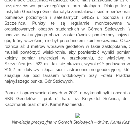
bezpieczeństwo poszczególnych form skalnych. Dlatego też 
Instytutu Geodezji i Geoinfomatyki zainstalowali sieć reperów ora
pomiarów poziomych i satelitarnych GNSS u podnóża i na
Szczelińca. Punkty te są regularnie monitorowane
organizowanych obozów studenckich w Górach Stołowych. 
podczas wakacyjnego obozu, został również pomierzony najwyż
gór, który wcześniej nie był przedmiotem zainteresowania. Okaz
różnica aż 3 metrów wprawiła geodetów w takie zakłopotanie, 
musieli powtórzyć wielokrotnie, aby potwierdzić wyniki pomia
kolejny pomiar utwierdzał w przekonaniu, że właściwą w
Szczelińca jest 922 m. Jak się okazało, wysokość podawana w 
919,2 m dotyczy słupa sieci astronomiczno-geodezyjnej, któ
znajduje się pod tarasem widokowym przy Fotelu Pradzia
najwyższego punktu Gór Stołowych.
Pomiar i opracowanie danych w 2021 r. wykonali byli i obecni 
SKN Geodetów – prof. dr hab. inż. Krzysztof Sośnica, dr i
Kaczmarek oraz dr inż. Kamil Kaźmierski.
Niwelacja precyzyjna w Górach Stołowych – dr inż. Kamil Kaź