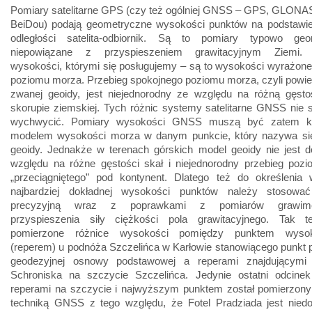
Pomiary satelitarne GPS (czy też ogólniej GNSS – GPS, GLONAS
BeiDou) podają geometryczne wysokości punktów na podstawi
odległości satelita-odbiornik. Są to pomiary typowo geo
niepowiązane z przyspieszeniem grawitacyjnym Ziemi. 
wysokości, którymi się posługujemy – są to wysokości wyrażon
poziomu morza. Przebieg spokojnego poziomu morza, czyli powie
zwanej geoidy, jest niejednorodny ze względu na różną gęsto
skorupie ziemskiej. Tych różnic systemy satelitarne GNSS nie 
wychwycić. Pomiary wysokości GNSS muszą być zatem k
modelem wysokości morza w danym punkcie, który nazywa s
geoidy. Jednakże w terenach górskich model geoidy nie jest d
względu na różne gęstości skał i niejednorodny przebieg poz
„przeciągniętego” pod kontynent. Dlatego też do określenia w
najbardziej dokładnej wysokości punktów należy stosować
precyzyjną wraz z poprawkami z pomiarów grawimet
przyspieszenia siły ciężkości pola grawitacyjnego. Tak t
pomierzone różnice wysokości pomiędzy punktem wyso
(reperem) u podnóża Szczelińca w Karłowie stanowiącego punkt
geodezyjnej osnowy podstawowej a reperami znajdującymi
Schroniska na szczycie Szczelińca. Jedynie ostatni odcine
reperami na szczycie i najwyższym punktem został pomierzony
techniką GNSS z tego względu, że Fotel Pradziada jest niedo