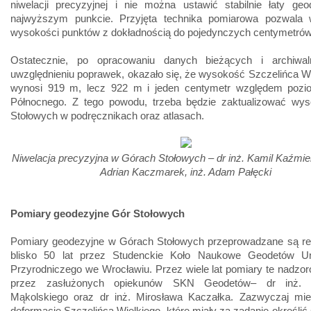
niwelacji precyzyjnej i nie można ustawić stabilnie łaty geo
najwyższym punkcie. Przyjęta technika pomiarowa pozwala
wysokości punktów z dokładnością do pojedynczych centymetrów
Ostatecznie, po opracowaniu danych bieżących i archiwa
uwzględnieniu poprawek, okazało się, że wysokość Szczelińca Wi
wynosi 919 m, lecz 922 m i jeden centymetr względem poz
Północnego. Z tego powodu, trzeba będzie zaktualizować wy
Stołowych w podręcznikach oraz atlasach.
Niwelacja precyzyjna w Górach Stołowych – dr inż. Kamil Kaźmiers
Adrian Kaczmarek, inż. Adam Pałęcki
Pomiary geodezyjne Gór Stołowych
Pomiary geodezyjne w Górach Stołowych przeprowadzane są reg
blisko 50 lat przez Studenckie Koło Naukowe Geodetów Un
Przyrodniczego we Wrocławiu. Przez wiele lat pomiary te nadzo
przez zasłużonych opiekunów SKN Geodetów– dr inż. K
Mąkolskiego oraz dr inż. Mirosława Kaczałka. Zazwyczaj mie
deformacje Szczelińca Wielkiego, które miały za zadanie określić s