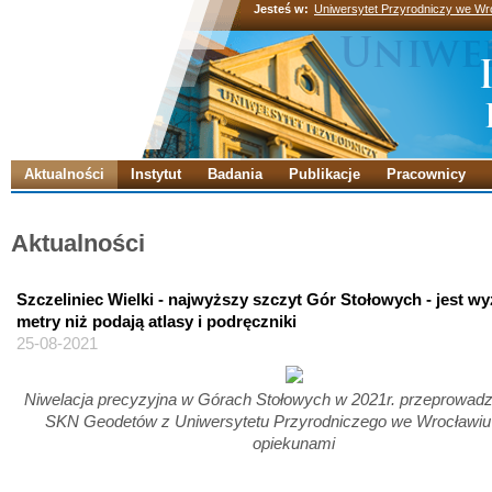
Jesteś w:
Uniwersytet Przyrodniczy we Wr
Aktualności
Instytut
Badania
Publikacje
Pracownicy
Aktualności
Szczeliniec Wielki - najwyższy szczyt Gór Stołowych - jest wy
metry niż podają atlasy i podręczniki
25-08-2021
Niwelacja precyzyjna w Górach Stołowych w 2021r. przeprowad
SKN Geodetów z Uniwersytetu Przyrodniczego we Wrocławiu
opiekunami