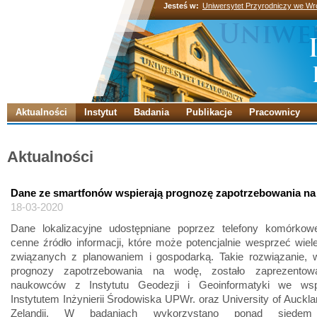
Jesteś w:
Uniwersytet Przyrodniczy we Wr
Aktualności
Instytut
Badania
Publikacje
Pracownicy
Aktualności
Dane ze smartfonów wspierają prognozę zapotrzebowania na
18-03-2020
Dane lokalizacyjne udostępniane poprzez telefony komórkow
cenne źródło informacji, które może potencjalnie wesprzeć wie
związanych z planowaniem i gospodarką. Takie rozwiązanie, w
prognozy zapotrzebowania na wodę, zostało zaprezentow
naukowców z Instytutu Geodezji i Geoinformatyki we wsp
Instytutem Inżynierii Środowiska UPWr. oraz University of Auckl
Zelandii. W badaniach wykorzystano ponad siedem 