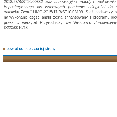
2018/29/B/ST10/00382 oraz
„Innowacyjne metody modelowania 
troposferycznego dla laserowych pomiarów odległości do 
satelitów Ziemi”
UMO-2015/17/B/ST10/03108. Staż badawczy p
na wykonanie części analiz został sfinansowany z programu pr
przez Uniwersytet Przyrodniczy we Wrocławiu
„Innowacyjny
D220/0010/18.
powrót do poprzedniej strony