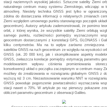
stacji naziemnych wysokiej jakości. Sztuczne satelity Ziemi orb
naturalnego centrum masy systemu Ziemskiego, wliczając w t
atmosferę. Niestety technika GNSS jest tylko w ograniczon
zdolna do dostarczania informacji o relatywnych zmianach ce
Ziemi względem umownego punktu stanowiącego początek układu 
geocentrum). Autorzy artykułu zademonstrowali, że pomimo teor
orbit, z której wynika, że wszystkie satelity Ziemi orbitują wz
samego punktu, rozbieżności pomiędzy wyznaczonymi wspó
geocentrum dostarczanymi z konstelacji GPS, GLONASS i Galil
kilku centymetrów. Ma na to wpływ zarówno zmniejszona 
satelitów GNSS na ruch geocentrum ze względu na wysokości orbi
GNSS (ok. 20 000 km), jak i skomplikowane aspekty modelow
GNSS, zwłaszcza korelacje pomiędzy estymacją parametru geo
modelowaniem wpływu ciśnienia promieniowania słone
konsekwencji układ o początku zaczepionym w centrum masy Zie
możliwy do zrealizowania w rozwiązaniu globalnym GNSS z do
wyższą niż 3 cm. Niezastosowanie warunku NNT w rozwiązaniu
GNSS powoduje pogorszenie powtarzalności wyznaczania wsp
stacji nawet o 70%. W artykule po raz pierwszy pokazane zost
obliczeń parametru geocentrum z obserwacji Galileo.