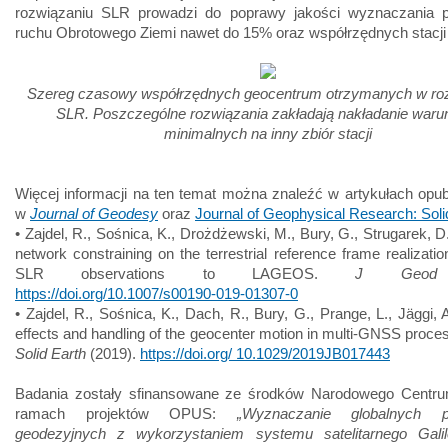
rozwiązaniu SLR prowadzi do poprawy jakości wyznaczania 
ruchu Obrotowego Ziemi nawet do 15% oraz współrzędnych stacji
Szereg czasowy współrzędnych geocentrum otrzymanych w ro
SLR. Poszczególne rozwiązania zakładają nakładanie war
minimalnych na inny zbiór stacji
Więcej informacji na ten temat można znaleźć w artykułach op
w
Journal of Geodesy
oraz
Journal of Geophysical Research: Soli
• Zajdel, R., Sośnica, K., Drożdżewski, M., Bury, G., Strugarek, D
network constraining on the terrestrial reference frame realizati
SLR observations to LAGEOS.
J Geod
https://doi.org/10.1007/s00190-019-01307-0
• Zajdel, R., Sośnica, K., Dach, R., Bury, G., Prange, L., Jäggi, 
effects and handling of the geocenter motion in multi-GNSS proce
Solid Earth
(2019).
https://doi.org/ 10.1029/2019JB017443
Badania zostały sfinansowane ze środków Narodowego Centr
ramach projektów OPUS:
„Wyznaczanie globalnych p
geodezyjnych z wykorzystaniem systemu satelitarnego Galil