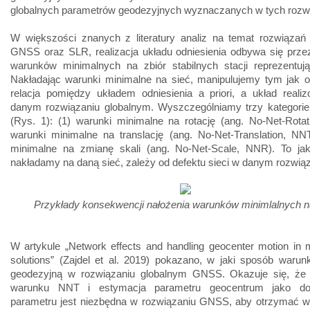
globalnych parametrów geodezyjnych wyznaczanych w tych rozw
W większości znanych z literatury analiz na temat rozwiązań 
GNSS oraz SLR, realizacja układu odniesienia odbywa się prze
warunków minimalnych na zbiór stabilnych stacji reprezentują
Nakładając warunki minimalne na sieć, manipulujemy tym jak o
relacja pomiędzy układem odniesienia a priori, a układ real
danym rozwiązaniu globalnym. Wyszczególniamy trzy kategori
(Rys. 1): (1) warunki minimalne na rotację (ang. No-Net-Rota
warunki minimalne na translację (ang. No-Net-Translation, NN
minimalne na zmianę skali (ang. No-Net-Scale, NNR). To jak
nakładamy na daną sieć, zależy od defektu sieci w danym rozwiąz
Przykłady konsekwencji nałożenia warunków minimlalnych n
W artykule „Network effects and handling geocenter motion in
solutions” (Zajdel et al. 2019) pokazano, w jaki sposób waru
geodezyjną w rozwiązaniu globalnym GNSS. Okazuje się, że 
warunku NNT i estymacja parametru geocentrum jako do
parametru jest niezbędna w rozwiązaniu GNSS, aby otrzymać w