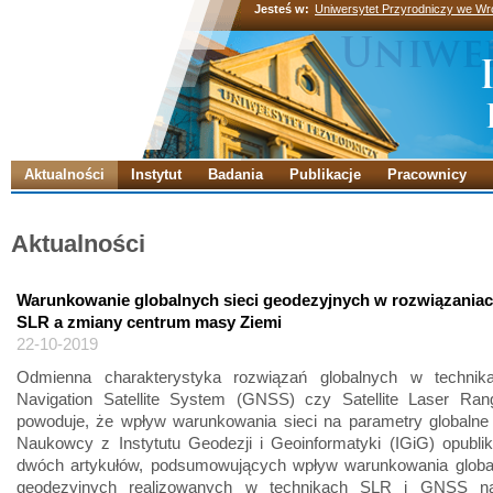
Jesteś w:
Uniwersytet Przyrodniczy we Wr
Aktualności
Instytut
Badania
Publikacje
Pracownicy
Aktualności
Warunkowanie globalnych sieci geodezyjnych w rozwiązania
SLR a zmiany centrum masy Ziemi
22-10-2019
Odmienna charakterystyka rozwiązań globalnych w technik
Navigation Satellite System (GNSS) czy Satellite Laser Ran
powoduje, że wpływ warunkowania sieci na parametry globalne 
Naukowcy z Instytutu Geodezji i Geoinformatyki (IGiG) opublik
dwóch artykułów, podsumowujących wpływ warunkowania global
geodezyjnych realizowanych w technikach SLR i GNSS na