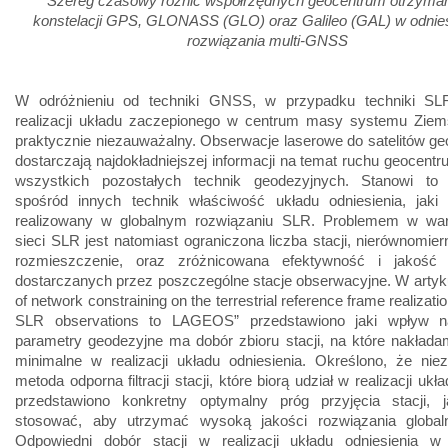
Szereg czasowy różnic współrzędnych geocentrum otrzyma
konstelacji GPS, GLONASS (GLO) oraz Galileo (GAL) w odnies
rozwiązania multi-GNSS
W odróżnieniu od techniki GNSS, w przypadku techniki SL
realizacji układu zaczepionego w centrum masy systemu Ziems
praktycznie niezauważalny. Obserwacje laserowe do satelitów g
dostarczają najdokładniejszej informacji na temat ruchu geocent
wszystkich pozostałych technik geodezyjnych. Stanowi to
spośród innych technik właściwość układu odniesienia, jak
realizowany w globalnym rozwiązaniu SLR. Problemem w wa
sieci SLR jest natomiast ograniczona liczba stacji, nierównomier
rozmieszczenie, oraz zróżnicowana efektywność i jakość 
dostarczanych przez poszczególne stacje obserwacyjne. W artyk
of network constraining on the terrestrial reference frame realizat
SLR observations to LAGEOS” przedstawiono jaki wpływ n
parametry geodezyjne ma dobór zbioru stacji, na które nakład
minimalne w realizacji układu odniesienia. Określono, że nie
metoda odporna filtracji stacji, które biorą udział w realizacji ukł
przedstawiono konkretny optymalny próg przyjęcia stacji, j
stosować, aby utrzymać wysoką jakości rozwiązania globa
Odpowiedni dobór stacji w realizacji układu odniesienia w