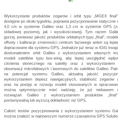
Wykorzystanie produktów zegarów i orbit typu „MGEX final”
dostępne po około tygodniu, poprawia pozycjonowanie statyczne
4,0 cm w systemie Galileo oraz 1,3 cm w systemie GPS (z
składowej poziomej, jak i wysokościowej). Tym razem Gali
gorzej, ponieważ jakość produktów orbitalnych typu „final”, modele
offsety i kalibracje zmienności centrum fazowego anten są lepie
dopracowane dla systemu GPS. Jednakże już teraz w IGiG trwaj
doskonaleniem orbit Galileo z wykorzystaniem własnych imp
modeli satelitów typu box-wing, aby lepiej uwzględnić wpływ
ciśnienia słonecznego na satelity oraz z wykorzystaniem 
obserwacji mikrofalowych i laserowych do satelitów Galileo. Pat
na potencjał systemu Galileo, aktualną jakość pozycjo
wykorzystaniem depesz nawigacyjnych, stabilność zegarów
oraz na postęp w rozwoju modeli stosowanych w opracowan
można optymistycznie mieć nadzieję, że już niebawem d
rozwiązań Galileo z wykorzystaniem produktów „final”
porównywalną lub wyższą dokładność niż GPS.
Całość testów pozycjonowania z wykorzystaniem systemu Gal
można znaleźć w najnowszym numerze czasopisma GPS Solutio