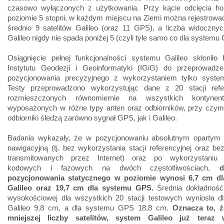
czasowo wyłączonych z użytkowania. Przy kącie odcięcia ho
poziomie 5 stopni, w każdym miejscu na Ziemi można rejestrowa
średnio 9 satelitów Galileo (oraz 11 GPS), a liczba widocznyc
Galileo nigdy nie spada poniżej 5 (czyli tyle samo co dla systemu
Osiągnięcie pełnej funkcjonalności systemu Galileo skłoniło
Instytutu Geodezji i Geoinformatyki (IGiG) do przeprowadze
pozycjonowania precyzyjnego z wykorzystaniem tylko system
Testy przeprowadzono wykorzystując dane z 20 stacji refe
rozmieszczonych równomiernie na wszystkich kontynen
wyposażonych w różne typy anten oraz odbiorników, przy czym
odbiorniki śledzą zarówno sygnał GPS, jak i Galileo.
Badania wykazały, że w pozycjonowaniu absolutnym opartym
nawigacyjną (tj. bez wykorzystania stacji referencyjnej oraz b
transmitowanych przez Internet) oraz po wykorzystaniu 
kodowych i fazowych na dwóch częstotliwościach,
d
pozycjonowania statycznego w poziomie wynosi 6,7 cm dl
Galileo oraz 19,7 cm dla systemu GPS.
Średnia dokładność
wysokościowej dla wszystkich 20 stacji testowych wyniosła d
Galileo 9,8 cm, a dla systemu GPS 18,8 cm.
Oznacza to, 
mniejszej liczby satelitów, system Galileo już teraz w