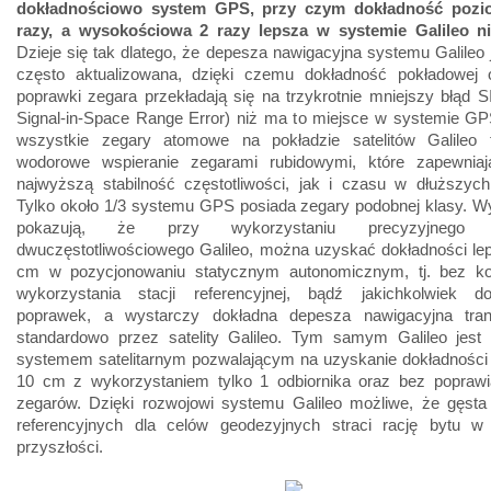
dokładnościowo system GPS, przy czym dokładność pozio
razy, a wysokościowa 2 razy lepsza w systemie Galileo 
Dzieje się tak dlatego, że depesza nawigacyjna systemu Galileo 
często aktualizowana, dzięki czemu dokładność pokładowej o
poprawki zegara przekładają się na trzykrotnie mniejszy błąd 
Signal-in-Space Range Error) niż ma to miejsce w systemie GP
wszystkie zegary atomowe na pokładzie satelitów Galileo
wodorowe wspieranie zegarami rubidowymi, które zapewnia
najwyższą stabilność częstotliwości, jak i czasu w dłuższych
Tylko około 1/3 systemu GPS posiada zegary podobnej klasy. W
pokazują, że przy wykorzystaniu precyzyjnego od
dwuczęstotliwościowego Galileo, można uzyskać dokładności le
cm w pozycjonowaniu statycznym autonomicznym, tj. bez ko
wykorzystania stacji referencyjnej, bądź jakichkolwiek d
poprawek, a wystarczy dokładna depesza nawigacyjna tra
standardowo przez satelity Galileo. Tym samym Galileo jest
systemem satelitarnym pozwalającym na uzyskanie dokładności 
10 cm z wykorzystaniem tylko 1 odbiornika oraz bez poprawian
zegarów. Dzięki rozwojowi systemu Galileo możliwe, że gęsta 
referencyjnych dla celów geodezyjnych straci rację bytu w n
przyszłości.