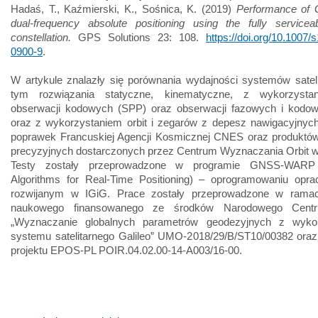
Hadaś, T., Kaźmierski, K., Sośnica, K. (2019)
Performance of G
dual-frequency absolute positioning using the fully servicea
constellation.
GPS Solutions 23: 108.
https://doi.org/10.1007/
0900-9
.
W artykule znalazły się porównania wydajności systemów satel
tym rozwiązania statyczne, kinematyczne, z wykorzystan
obserwacji kodowych (SPP) oraz obserwacji fazowych i kodo
oraz z wykorzystaniem orbit i zegarów z depesz nawigacyjnych
poprawek Francuskiej Agencji Kosmicznej CNES oraz produktów 
precyzyjnych dostarczonych przez Centrum Wyznaczania Orbit w
Testy zostały przeprowadzone w programie GNSS-WARP
Algorithms for Real-Time Positioning) – oprogramowaniu opr
rozwijanym w IGiG. Prace zostały przeprowadzone w ramac
naukowego finansowanego ze środków Narodowego Cent
„Wyznaczanie globalnych parametrów geodezyjnych z wyko
systemu satelitarnego Galileo” UMO-2018/29/B/ST10/00382 ora
projektu EPOS-PL POIR.04.02.00-14-A003/16-00.