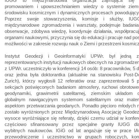
IUGG to międzynarodowa organizacja zajmująca się 
promowaniem i upowszechnianiem wiedzy o systemie ziems
środowisku kosmicznym i dynamicznych procesach powodujący
Poprzez swoje stowarzyszenia, komisje i służby, IUG
międzynarodowe zgromadzenia i warsztaty, podejmuje badania
obserwacje, zdobywa wiedzę, koordynuje działania, współpracu
organami naukowymi, przyczynia się do edukacji i pracuje nad p
możliwości w zakresie rozwoju nauk o Ziemi i przestrzeni kosmicz
Instytut Geodezji i Geoinformatyki UPWr. był jedną z n
reprezentowanych instytucji naukowych obecnych na zgromadzen
z UPWr. uczestniczyło w konferencji 14 osób: 8 pracowników, 5 
oraz jedna była doktorantka (aktualnie na stanowisku Post
Zurich), którzy wygłosili 12 referatów oraz zaprezentowali 5
sekcjach poświęconych badaniom atmosfery, ruchowi obrotowe
geodynamiki, grawimetrii satelitarnej, ziemskim układom od
globalnym nawigacyjnym systemom satelitarnym oraz mate
aspektom przetwarzania geodanych. Ponadto pięcioro młodych
zostało wyróżnionych przez Międzynarodową Asocjację Geodezj
wysoce wyróżniające się referaty, dzięki czemu udział w konfere
częściowo sfinansowany przez specjalne granty IUGG dl
wybitnych naukowców. IGiG od lat angażuje się w prace I
przewodniczenie i uczestnictwo w grupach roboczych, konf