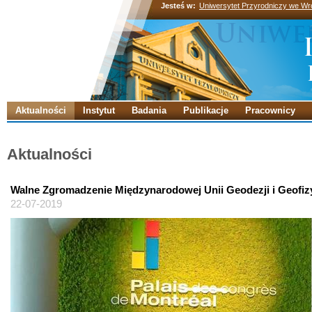
Jesteś w:
Uniwersytet Przyrodniczy we Wr
Aktualności
Instytut
Badania
Publikacje
Pracownicy
Aktualności
Walne Zgromadzenie Międzynarodowej Unii Geodezji i Geofiz
22-07-2019