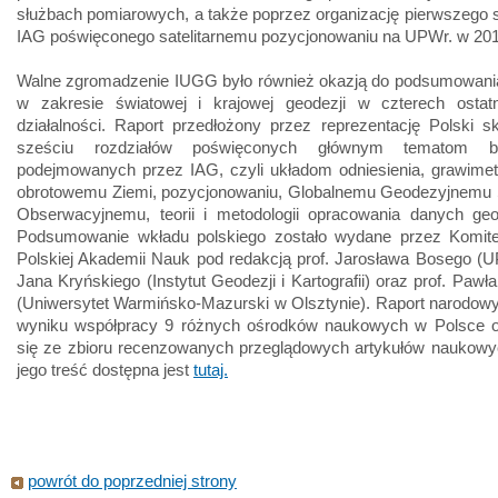
służbach pomiarowych, a także poprzez organizację pierwszego
IAG poświęconego satelitarnemu pozycjonowaniu na UPWr. w 201
Walne zgromadzenie IUGG było również okazją do podsumowania
w zakresie światowej i krajowej geodezji w czterech ostatn
działalności. Raport przedłożony przez reprezentację Polski s
sześciu rozdziałów poświęconych głównym tematom 
podejmowanych przez IAG, czyli układom odniesienia, grawimetr
obrotowemu Ziemi, pozycjonowaniu, Globalnemu Geodezyjnemu
Obserwacyjnemu, teorii i metodologii opracowania danych geo
Podsumowanie wkładu polskiego zostało wydane przez Komite
Polskiej Akademii Nauk pod redakcją prof. Jarosława Bosego (UP
Jana Kryńskiego (Instytut Geodezji i Kartografii) oraz prof. Pawł
(Uniwersytet Warmińsko-Mazurski w Olsztynie). Raport narodow
wyniku współpracy 9 różnych ośrodków naukowych w Polsce o
się ze zbioru recenzowanych przeglądowych artykułów naukowyc
jego treść dostępna jest
tutaj.
powrót do poprzedniej strony