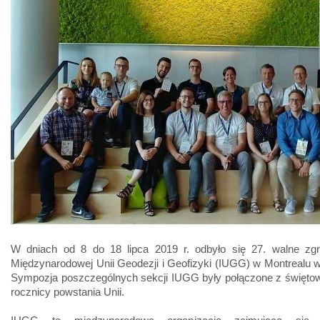
W dniach od 8 do 18 lipca 2019 r. odbyło się 27. walne zg
Międzynarodowej Unii Geodezji i Geofizyki (IUGG) w Montrealu 
Sympozja poszczególnych sekcji IUGG były połączone z święto
rocznicy powstania Unii.