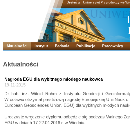
Jesteś w:
Uniwersytet Przyrodniczy we Wr
Aktualności
Instytut
Badania
Publikacje
Pracownicy
Aktualności
Nagroda EGU dla wybitnego młodego naukowca
19-11-2015
Dr hab. inż. Witold Rohm z Instytutu Geodezji i Geoinforma
Wrocławiu otrzymał prestiżową nagrodę Europejskiej Unii Nauk o 
European Geosciences Union, EGU) dla wybitnych młodych nau
Uroczyste wręczenie dyplomu odbędzie się podczas Walnego Zg
EGU w dniach 17-22.04.2016 r. w Wiedniu.