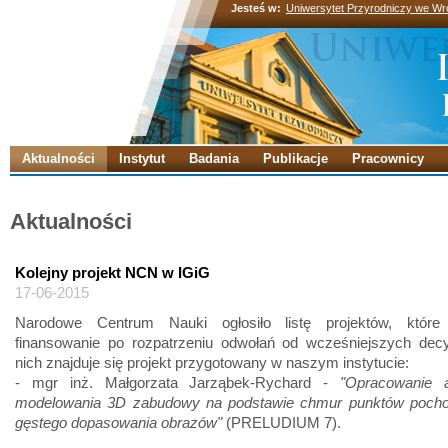
Jesteś w:
Uniwersytet Przyrodniczy we Wr
Aktualności
Instytut
Badania
Publikacje
Pracownicy
Aktualności
Kolejny projekt NCN w IGiG
17-06-2015
Narodowe Centrum Nauki ogłosiło listę projektów, które
finansowanie po rozpatrzeniu odwołań od wcześniejszych decy
nich znajduje się projekt przygotowany w naszym instytucie:
- mgr inż. Małgorzata Jarząbek-Rychard -
"Opracowanie 
modelowania 3D zabudowy na podstawie chmur punktów poch
gęstego dopasowania obrazów"
(PRELUDIUM 7).