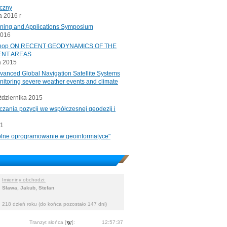
iczny
 2016 r
oning and Applications Symposium
2016
rkshop ON RECENT GEODYNAMICS OF THE
ENT AREAS
a 2015
ced Global Navigation Satellite Systems
onitoring severe weather events and climate
ździernika 2015
czania pozycji we współczesnej geodezji i
11
"Wolne oprogramowanie w geoinformatyce"
Imieniny obchodzi:
Sława, Jakub, Stefan
218 dzień roku (do końca pozostało 147 dni)
Tranzyt słońca [
]:
12:57:37