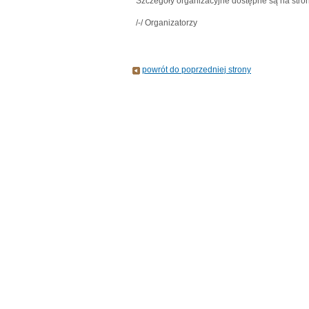
Szczegóły organizacyjne dostępne są na stro
/-/ Organizatorzy
powrót do poprzedniej strony