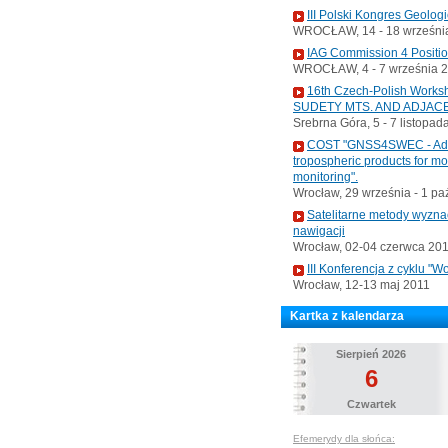
III Polski Kongres Geolog
WROCŁAW, 14 - 18 września
IAG Commission 4 Positi
WROCŁAW, 4 - 7 września 
16th Czech-Polish Wo
SUDETY MTS. AND ADJAC
Srebrna Góra, 5 - 7 listopad
COST "GNSS4SWEC - Advan
tropospheric products for m
monitoring".
Wrocław, 29 września - 1 pa
Satelitarne metody wyzna
nawigacji
Wrocław, 02-04 czerwca 20
III Konferencja z cyklu 
Wrocław, 12-13 maj 2011
Kartka z kalendarza
Sierpień 2026
6
Czwartek
Efemerydy dla słońca: