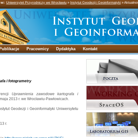
 w:
Uniwersytet Przyrodniczy we Wrocławiu
»
Instytut Geodezji i Geoinformatyki
» Aktualno
Publikacje
Pracownicy
Dydaktyka
Kontakt
fa i fotogrametry
rencji
Uprawnienia zawodowe kartografa i
7 maja 2013 r. we Wrocławiu-Pawłowicach.
stytut Geodezji i Geoinformatyki Uniwersytetu
13 r.