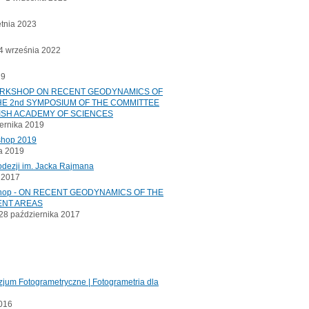
etnia 2023
 września 2022
19
ORKSHOP ON RECENT GEODYNAMICS OF
E 2nd SYMPOSIUM OF THE COMMITTEE
ISH ACADEMY OF SCIENCES
ernika 2019
shop 2019
a 2019
odezji im. Jacka Rajmana
a 2017
kshop - ON RECENT GEODYNAMICS OF THE
ENT AREAS
8 października 2017
jum Fotogrametryczne | Fotogrametria dla
2016