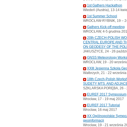
1st Gathers Hackathon
Wiedeń (Austria), 13-14 kwi
1st Summer School
WROCŁAW-RYBNIK, 19 – 24
Gathers Kick-off meeting
WROCŁAW, 4-5 grudnia 20
20th CZECH-POLISH W
CENTRAL EUROPE AND TH
ON GEODESY OF THE POL
JAKUSZYCE, 24 - 26 paździ
GNSS Meteorology Work
WROCŁAW, 19 - 20 wrześni
XXIII Jesienna Szkoła Ge
Wałbrzych, 21 - 22 wrześni
18th Czech-Polish Wor
SUDETY MTS. AND ADJAC
SZKLARSKA PORĘBA, 26 - 2
EUREF 2017 Symposium
Wrocław, 17 - 19 maj 2017
EUREF 2017 Tutorial
Wrocław, 16 maj 2017
XX Ogólnopolskie Sympoz
geoinformacji
Wrocław, 19 - 21 września 