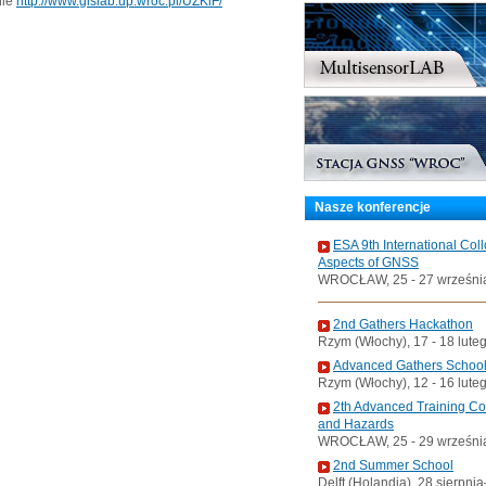
nie
http://www.gislab.up.wroc.pl/UZKiF/
Nasze konferencje
ESA 9th International Col
Aspects of GNSS
WROCŁAW, 25 - 27 wrześni
2nd Gathers Hackathon
Rzym (Włochy), 17 - 18 lute
Advanced Gathers Schoo
Rzym (Włochy), 12 - 16 lute
2th Advanced Training C
and Hazards
WROCŁAW, 25 - 29 wrześni
2nd Summer School
Delft (Holandia), 28 sierpni