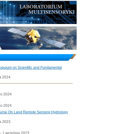
loquium on Scientific and Fundamental
a 2024
go 2024
l
go 2024
ourse On Land Remote Sensing Hydrology
a 2023
a– 1 września 2023