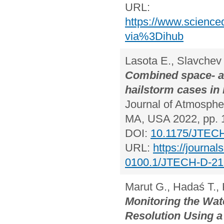
URL:
https://www.science
via%3Dihub
Lasota E., Slavchev
Combined space- a
hailstorm cases in
Journal of Atmospher
MA, USA 2022, pp. 
DOI:
10.1175/JTECH
URL:
https://journa
0100.1/JTECH-D-21
Marut G., Hadaś T.,
Monitoring the Wat
Resolution Using 