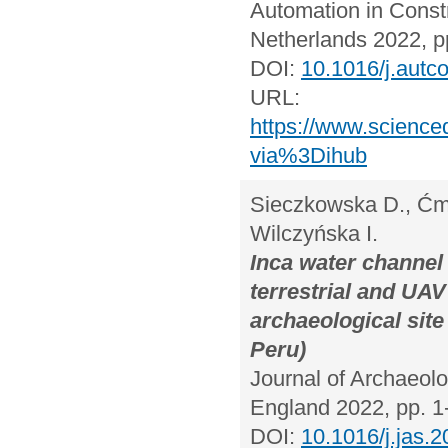
Automation in Const
Netherlands 2022, p
DOI:
10.1016/j.autc
URL:
https://www.science
via%3Dihub
Sieczkowska D., Ćmie
Wilczyńska I.
Inca water channel
terrestrial and UA
archaeological sit
Peru)
Journal of Archaeol
England 2022, pp. 1
DOI:
10.1016/j.jas.