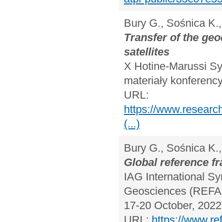
Bury G., Sośnica K.,
Transfer of the ge
satellites
X Hotine-Marussi Sy
materiały konferency
URL:
https://www.researc
(...)
Bury G., Sośnica K.,
Global reference f
IAG International S
Geosciences (REFAG
17-20 October, 2022 
URL:
https://www.re