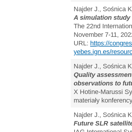
Najder J., Sośnica K
A simulation study 
The 22nd Internatio
November 7-11, 2022 
URL:
https://congre
yebes.ign.es/resou
Najder J., Sośnica K
Quality assessment
observations to fut
X Hotine-Marussi Sy
materiały konferency
Najder J., Sośnica K
Future SLR satellit
IAG International S