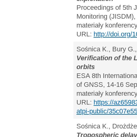
Proceedings of 5th 
Monitoring (JISDM),
materiały konferency
URL:
http://doi.or
Sośnica K., Bury G.,
Verification of the
orbits
ESA 8th Internation
of GNSS, 14-16 Sept
materiały konferency
URL:
https://az6598
atpi-public/35c07e55
Sośnica K., Drożdżew
Tropospheric dela