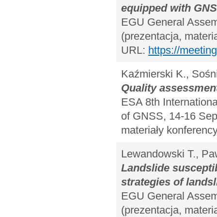
equipped with GN
EGU General Assembl
(prezentacja, materi
URL:
https://meeti
Kaźmierski K., Sośni
Quality assessment
ESA 8th Internation
of GNSS, 14-16 Sept
materiały konferency
Lewandowski T., Paw
Landslide suscepti
strategies of lands
EGU General Assembl
(prezentacja, materi