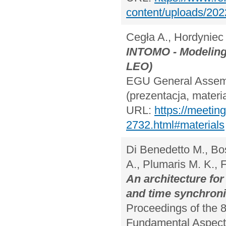
content/uploads/2
Cegła A., Hordyniec
INTOMO - Modeling o
LEO)
EGU General Assembl
(prezentacja, materi
URL:
https://meeti
2732.html#materials
Di Benedetto M., Bos
A., Plumaris M. K., F
An architecture for
and time synchroni
Proceedings of the 8
Fundamental Aspect