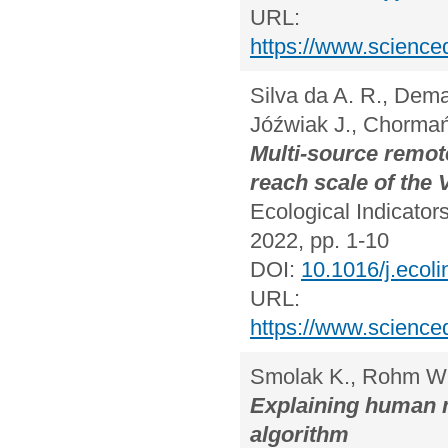
URL:
https://www.science
Silva da A. R., Demar
Jóźwiak J., Chormań
Multi-source remot
reach scale of the 
Ecological Indicato
2022, pp. 1-10
DOI:
10.1016/j.ecol
URL:
https://www.science
Smolak K., Rohm W.
Explaining human m
algorithm