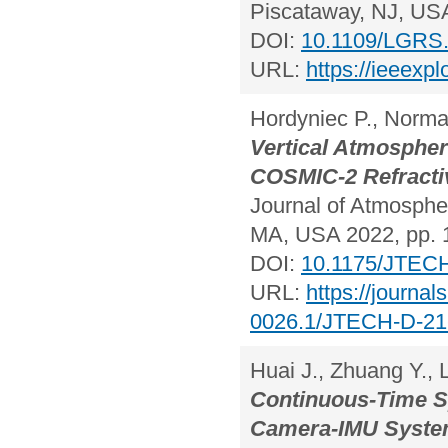
Piscataway, NJ, USA
DOI:
10.1109/LGRS
URL:
https://ieeexp
Hordyniec P., Norman
Vertical Atmospher
COSMIC-2 Refractiv
Journal of Atmospher
MA, USA 2022, pp. 
DOI:
10.1175/JTECH
URL:
https://journa
0026.1/JTECH-D-21
Huai J., Zhuang Y., 
Continuous-Time Sp
Camera-IMU Syst