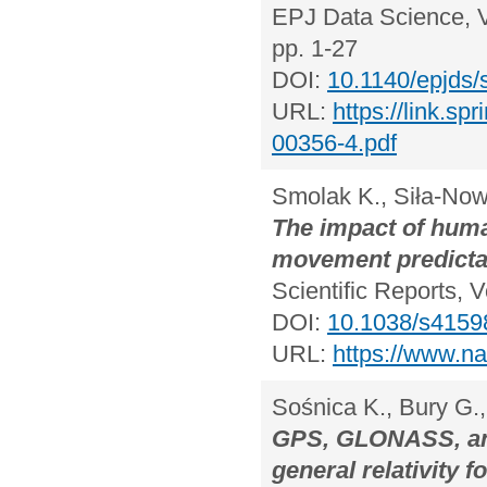
EPJ Data Science, Vo
pp. 1-27
DOI:
10.1140/epjds
URL:
https://link.s
00356-4.pdf
Smolak K., Siła-Now
The impact of huma
movement predictab
Scientific Reports, 
DOI:
10.1038/s4159
URL:
https://www.na
Sośnica K., Bury G.,
GPS, GLONASS, and
general relativity f