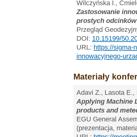
Wilczyńska I., Ćmie
Zastosowanie inno
prostych odcinków 
Przegląd Geodezyjny
DOI:
10.15199/50.20
URL:
https://sigma-
innowacyjnego-urzad
Materiały konfe
Adavi Z., Lasota E.
Applying Machine L
products and mete
EGU General Assembl
(prezentacja, materi
URL:
https://meeti