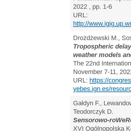
2022 , pp. 1-6
URL:
http://www.igig.up
Drożdżewski M., Sośn
Tropospheric delay
weather models and
The 22nd Internatio
November 7-11, 2022 
URL:
https://congre
yebes.ign.es/resou
Gałdyn F., Lewandow
Teodorczyk D.
Sensorowo-roWeRow
XVI Ogólnopolska K