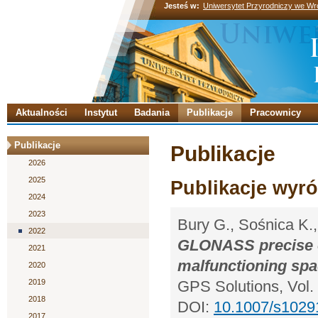
Jesteś w:
Uniwersytet Przyrodniczy we Wr
Aktualności
Instytut
Badania
Publikacje
Pracownicy
Publikacje
Publikacje
2026
2025
Publikacje wyró
2024
2023
Bury G., Sośnica K.,
2022
GLONASS precise or
2021
malfunctioning spa
2020
2019
GPS Solutions, Vol. 
2018
DOI:
10.1007/s1029
2017