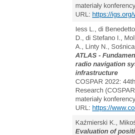
materiały konferency
URL:
https://igs.or
Iess L., di Benedett
D., di Stefano I., Mol
A., Linty N., Sośnica
ATLAS - Fundamenta
radio navigation sy
infrastructure
COSPAR 2022: 44th 
Research (COSPAR) A
materiały konferency
URL:
https://www.c
Kaźmierski K., Miko
Evaluation of posit