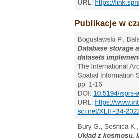
URL:
https://link.s
Publikacje w c
Bogusławski P., Bala
Database storage a
datasets implement
The International A
Spatial Information 
pp. 1-16
DOI:
10.5194/isprs-
URL:
https://www.in
sci.net/XLIII-B4-202
Bury G., Sośnica K.,
Układ z kosmosu. I