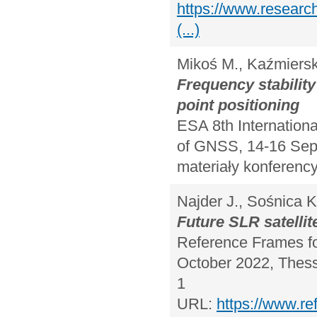
https://www.researc
(...)
Mikoś M., Kaźmiersk
Frequency stabilit
point positioning
ESA 8th Internation
of GNSS, 14-16 Sept
materiały konferency
Najder J., Sośnica K
Future SLR satellit
Reference Frames fo
October 2022, Thessa
1
URL:
https://www.re