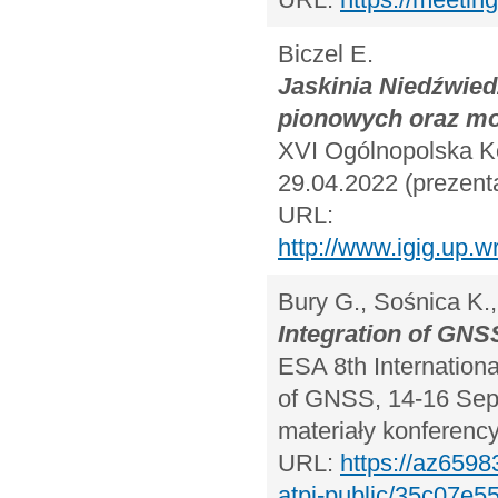
Biczel E.
Jaskinia Niedźwied
pionowych oraz mo
XVI Ogólnopolska K
29.04.2022 (prezenta
URL:
http://www.igig.up.
Bury G., Sośnica K.,
Integration of GNS
ESA 8th Internation
of GNSS, 14-16 Sept
materiały konferency
URL:
https://az6598
atpi-public/35c07e55