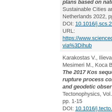
plans based on nat
Sustainable Cities 
Netherlands 2022, p
DOI:
10.1016/j.scs.
URL:
https://www.science
via%3Dihub
Karakostas V., Iliev
Mesimeri M., Koca B
The 2017 Kos seque
rupture process con
and geodetic obser
Tectonophysics, Vol
pp. 1-15
DOI:
10.1016/j.tect