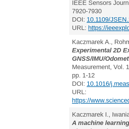
IEEE Sensors Journa
7920-7930
DOI:
10.1109/JSEN
URL:
https://ieeexp
Kaczmarek A., Rohm 
Experimental 2D Ex
GNSS/IMU/Odometer
Measurement, Vol. 1
pp. 1-12
DOI:
10.1016/j.mea
URL:
https://www.science
Kaczmarek I., Iwania
A machine learning