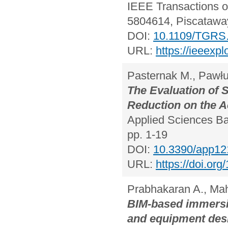
IEEE Transactions 
5804614, Piscataway
DOI:
10.1109/TGRS
URL:
https://ieeexp
Pasternak M., Pawłu
The Evaluation of 
Reduction on the A
Applied Sciences Bas
pp. 1-19
DOI:
10.3390/app1
URL:
https://doi.or
Prabhakaran A., Mah
BIM-based immersive
and equipment des