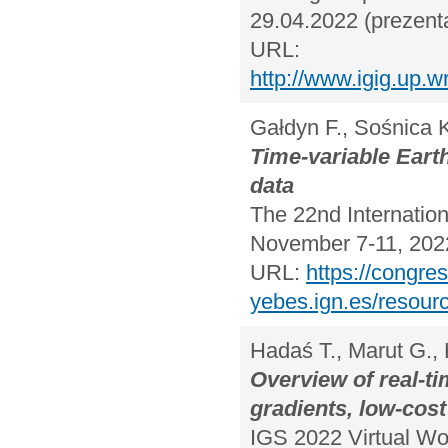
29.04.2022 (prezenta
URL:
http://www.igig.up.
Gałdyn F., Sośnica K
Time-variable Eart
data
The 22nd Internatio
November 7-11, 2022 
URL:
https://congre
yebes.ign.es/resou
Hadaś T., Marut G., 
Overview of real-t
gradients, low-cost
IGS 2022 Virtual Wo