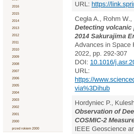
URL:
https://link.s
2016
2015
Cegła A., Rohm W., 
2014
Detecting volcanic
2013
2014 Sakurajima E
2012
2011
Advances in Space R
2010
2022, pp. 292-307
2009
DOI:
10.1016/j.asr.
2008
URL:
2007
https://www.science
2006
2005
via%3Dihub
2004
2003
Hordyniec P., Kules
2002
Observation of Dee
2001
COSMIC-2 Measur
2000
IEEE Geoscience an
przed rokiem 2000