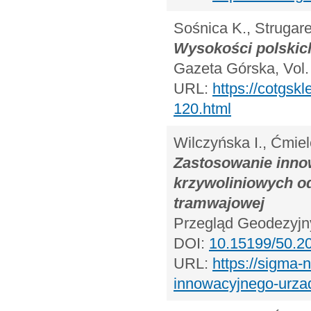
Sośnica K., Strugare
Wysokości polskich
Gazeta Górska, Vol.
URL:
https://cotgsk
120.html
Wilczyńska I., Ćmie
Zastosowanie inno
krzywoliniowych od
tramwajowej
Przegląd Geodezyjny
DOI:
10.15199/50.20
URL:
https://sigma-
innowacyjnego-urzad