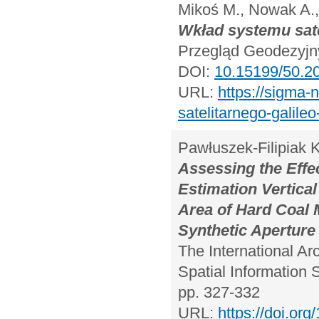
Mikoś M., Nowak A.,
Wkład systemu sate
Przegląd Geodezyjny
DOI:
10.15199/50.20
URL:
https://sigma
satelitarnego-galile
Pawłuszek-Filipiak 
Assessing the Effec
Estimation Vertica
Area of Hard Coal M
Synthetic Aperture
The International A
Spatial Information 
pp. 327-332
URL:
https://doi.or