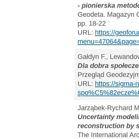
- pionierska meto
Geodeta. Magazyn Ge
pp. 18-22
URL:
https://geoforu
menu=47064&page=e
Gałdyn F., Lewandow
Dla dobra społec
Przegląd Geodezyjny
URL:
https://sigma-
spo%C5%82ecze%C5%
Jarząbek-Rychard M
Uncertainty modeli
reconstruction by s
The International A