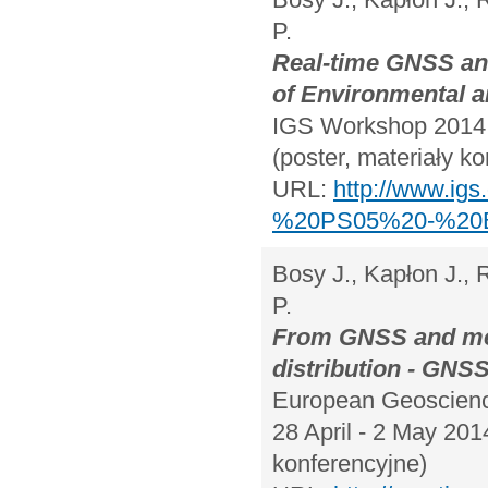
P.
Real-time GNSS and
of Environmental a
IGS Workshop 2014,
(poster, materiały k
URL:
http://www.ig
%20PS05%20-%20Bo
Bosy J., Kapłon J., 
P.
From GNSS and met
distribution - GNS
European Geoscienc
28 April - 2 May 201
konferencyjne)