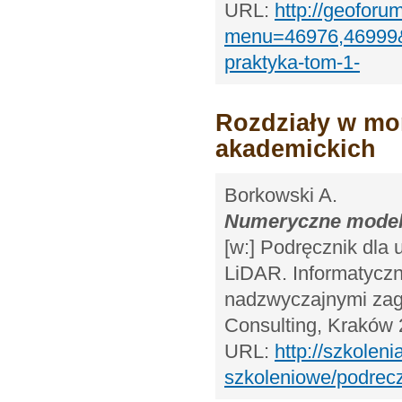
URL:
http://geoforum
menu=46976,46999&p
praktyka-tom-1-
Rozdziały w mo
akademickich
Borkowski A.
Numeryczne model
[w:] Podręcznik dla
LiDAR. Informatycz
nadzwyczajnymi zag
Consulting, Kraków 
URL:
http://szkoleni
szkoleniowe/podrecz