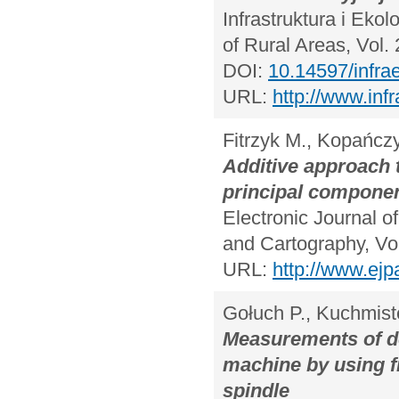
Infrastruktura i Eko
of Rural Areas, Vol.
DOI:
10.14597/infra
URL:
http://www.inf
Fitrzyk M., Kopańczy
Additive approach 
principal componen
Electronic Journal o
and Cartography, Vo
URL:
http://www.ejp
Gołuch P., Kuchmiste
Measurements of dev
machine by using fi
spindle