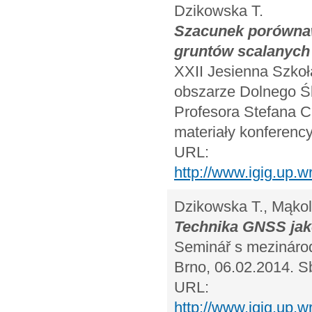
Dzikowska T.
Szacunek porównaw
gruntów scalanych
XXII Jesienna Szkoł
obszarze Dolnego Śl
Profesora Stefana C
materiały konferency
URL:
http://www.igig.up.
Dzikowska T., Mąkol
Technika GNSS jak
Seminář s mezinárod
Brno, 06.02.2014. Sb
URL:
http://www.igig.up