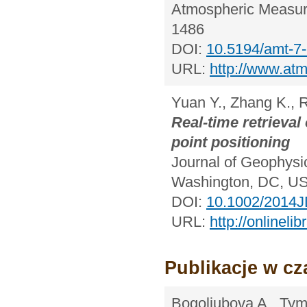
Atmospheric Measure
1486
DOI:
10.5194/amt-7
URL:
http://www.at
Yuan Y., Zhang K.,
Real-time retrieval
point positioning
Journal of Geophysi
Washington, DC, US
DOI:
10.1002/2014
URL:
http://onlinel
Publikacje w c
Bogoliubova A., Ty