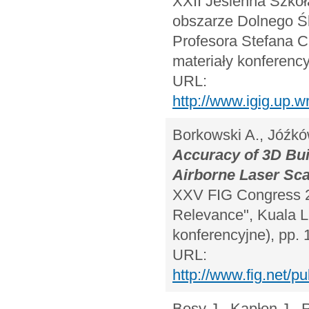
XXII Jesienna Szkoł
obszarze Dolnego Śl
Profesora Stefana C
materiały konferency
URL:
http://www.igig.up.
Borkowski A., Jóźkó
Accuracy of 3D Bui
Airborne Laser Sc
XXV FIG Congress 2
Relevance", Kuala L
konferencyjne), pp. 
URL:
http://www.fig.net/
Bosy J., Kapłon J., 