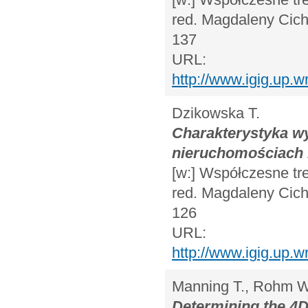
red. Magdaleny Cicha
137
URL:
http://www.igig.up
Dzikowska T.
Charakterystyka w
nieruchomościach 
[w:] Współczesne tr
red. Magdaleny Cicha
126
URL:
http://www.igig.up
Manning T., Rohm W.
Determining the 4D