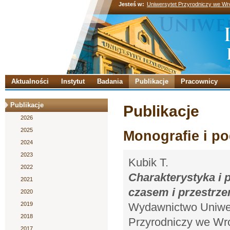
Jesteś w:
Uniwersytet Przyrodniczy we Wr
Aktualności
Instytut
Badania
Publikacje
Pracownicy
Publikacje
Publikacje
2026
2025
Monografie i po
2024
2023
Kubik T.
2022
Charakterystyka i
2021
czasem i przestrze
2020
2019
Wydawnictwo Uniwer
2018
Przyrodniczy we Wro
2017