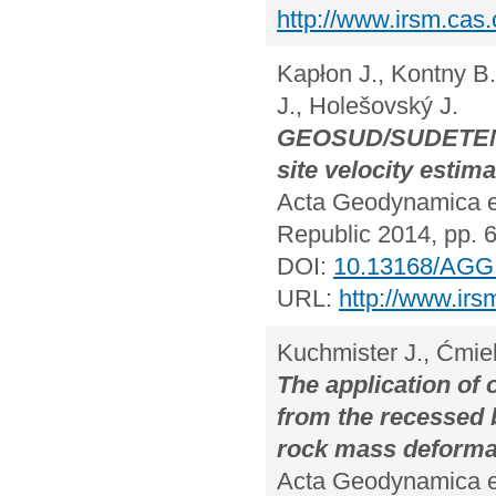
http://www.irsm.ca
Kapłon J., Kontny B
J., Holešovský J.
GEOSUD/SUDETEN n
site velocity estima
Acta Geodynamica et
Republic 2014, pp. 
DOI:
10.13168/AGG
URL:
http://www.ir
Kuchmister J., Ćmie
The application of 
from the recessed 
rock mass deforma
Acta Geodynamica et