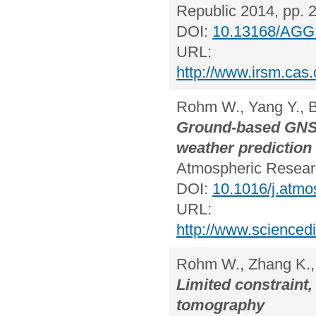
Republic 2014, pp. 
DOI:
10.13168/AGG
URL:
http://www.irsm.ca
Rohm W., Yang Y., B
Ground-based GNSS
weather prediction
Atmospheric Researc
DOI:
10.1016/j.atmo
URL:
http://www.scienced
Rohm W., Zhang K.,
Limited constraint
tomography