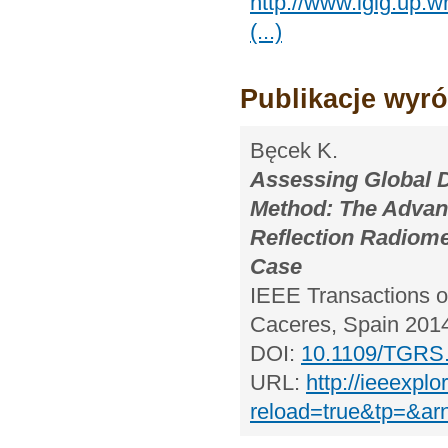
http://www.igig.up
(...)
Publikacje wyró
Bęcek K.
Assessing Global D
Method: The Advan
Reflection Radiome
Case
IEEE Transactions o
Caceres, Spain 2014
DOI:
10.1109/TGRS
URL:
http://ieeexplo
reload=true&tp=&a