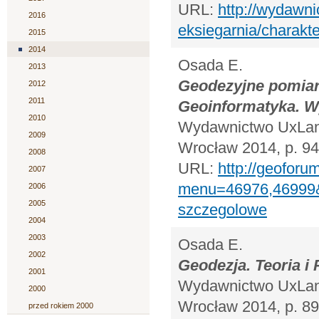
URL:
http://wydawni
2016
eksiegarnia/charakter
2015
2014
Osada E.
2013
Geodezyjne pomiary
2012
2011
Geoinformatyka. W
2010
Wydawnictwo UxLan.
2009
Wrocław 2014, p. 9
2008
URL:
http://geoforum
2007
menu=46976,46999&
2006
2005
szczegolowe
2004
2003
Osada E.
2002
Geodezja. Teoria i
2001
Wydawnictwo UxLan.
2000
Wrocław 2014, p. 8
przed rokiem 2000