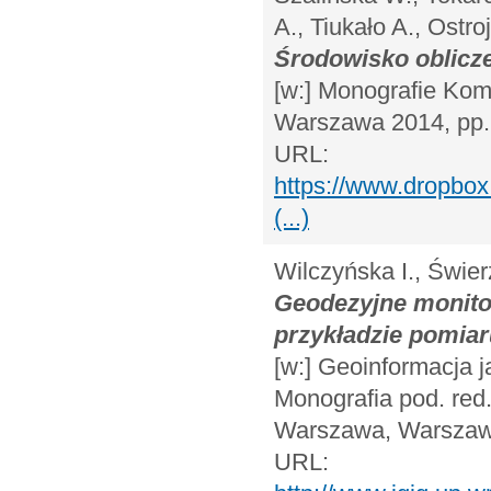
A., Tiukało A., Ostro
Środowisko oblicz
[w:] Monografie Ko
Warszawa 2014, pp.
URL:
https://www.dropb
(...)
Wilczyńska I., Świe
Geodezyjne monito
przykładzie pomiaru
[w:] Geoinformacja 
Monografia pod. re
Warszawa, Warszawa
URL: