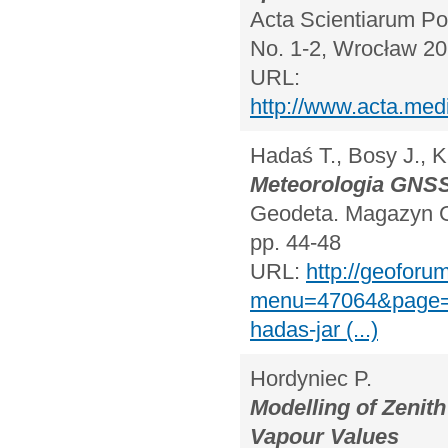
Acta Scientiarum Pol
No. 1-2, Wrocław 20
URL:
http://www.acta.med
Hadaś T., Bosy J., K
Meteorologia GNS
Geodeta. Magazyn Ge
pp. 44-48
URL:
http://geoforum
menu=47064&page=e
hadas-jar (...)
Hordyniec P.
Modelling of Zenit
Vapour Values