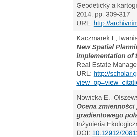
Geodetický a kartogr
2014, pp. 309-317
URL:
http://archivn
Kaczmarek I., Iwania
New Spatial Planni
implementation of t
Real Estate Managem
URL:
http://scholar.
view_op=view_citat
Nowicka E., Olszews
Ocena zmienności
gradientowego pol
Inżynieria Ekologic
DOI:
10.12912/2081