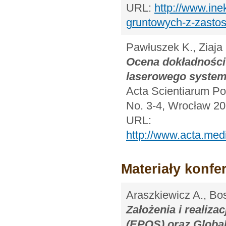
URL:
http://www.in
gruntowych-z-zastos
Pawłuszek K., Ziaja
Ocena dokładności
laserowego system
Acta Scientiarum Pol
No. 3-4, Wrocław 20
URL:
http://www.acta.med
Materiały konfe
Araszkiewicz A., Bos
Założenia i realiz
(EPOS) oraz Globa