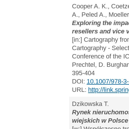
Cooper A. K., Coetze
A., Peled A., Moelle
Exploring the impac
resellers and vice 
[in:] Cartography fr
Cartography - Select
Conference of the IC
Prechtel, D. Burghar
395-404
DOI:
10.1007/978-3
URL:
http://link.sp
Dzikowska T.
Rynek nieruchomoś
wiejskich w Polsce
[w:] Współczesne tr