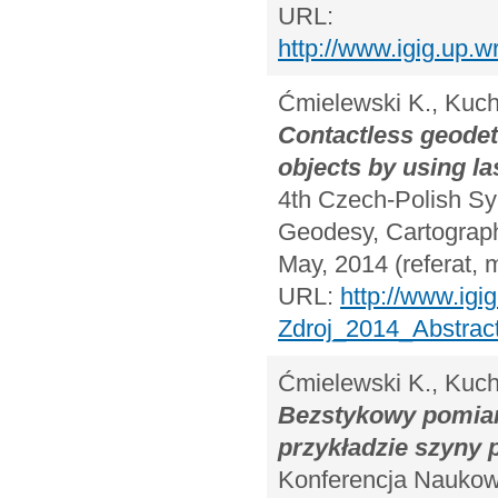
URL:
http://www.igig.up.
Ćmielewski K., Kuch
Contactless geodet
objects by using l
4th Czech-Polish S
Geodesy, Cartograph
May, 2014 (referat, 
URL:
http://www.ig
Zdroj_2014_Abstract
Ćmielewski K., Kuchm
Bezstykowy pomiar
przykładzie szyny
Konferencja Naukow