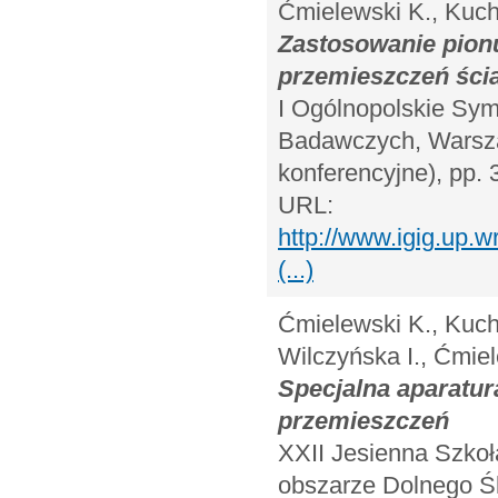
Ćmielewski K., Kuchm
Zastosowanie pionu
przemieszczeń ści
I Ogólnopolskie Sy
Badawczych, Warszaw
konferencyjne), pp. 
URL:
http://www.igig.up
(...)
Ćmielewski K., Kuchm
Wilczyńska I., Ćmie
Specjalna aparatu
przemieszczeń
XXII Jesienna Szkoł
obszarze Dolnego Śl