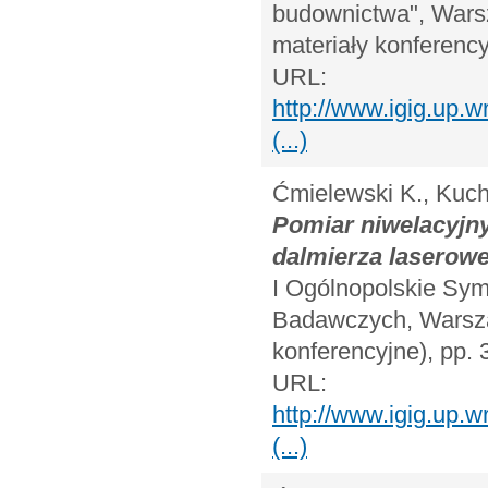
budownictwa", Warsz
materiały konferency
URL:
http://www.igig.up
(...)
Ćmielewski K., Kuchm
Pomiar niwelacyjn
dalmierza laserow
I Ogólnopolskie Sy
Badawczych, Warszaw
konferencyjne), pp. 
URL:
http://www.igig.up
(...)