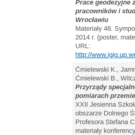
Prace geodezyjne z
pracowników i stu
Wrocławiu
Materiały 48. Sympo
2014 r. (poster, mate
URL:
http://www.igig.up
Ćmielewski K., Jamro
Ćmielewski B., Wilc
Przyrządy specjal
pomiarach przemi
XXII Jesienna Szkoł
obszarze Dolnego Śl
Profesora Stefana C
materiały konferency