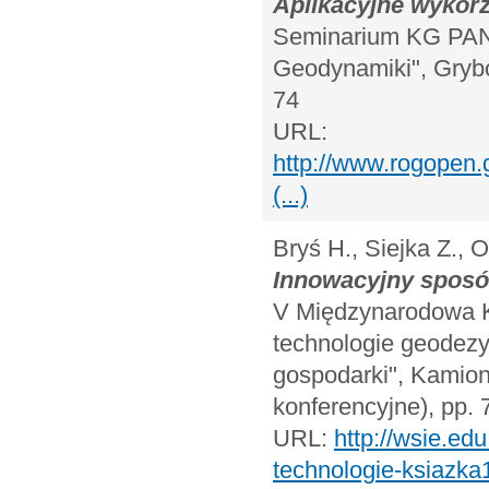
Aplikacyjne wykorz
Seminarium KG PAN 
Geodynamiki", Grybów
74
URL:
http://www.rogopen
(...)
Bryś H., Siejka Z., 
Innowacyjny sposób
V Międzynarodowa K
technologie geodezy
gospodarki", Kamionk
konferencyjne), pp. 
URL:
http://wsie.ed
technologie-ksiazka