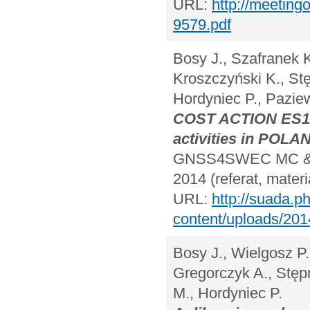
URL:
http://meetin
9579.pdf
Bosy J., Szafranek K
Kroszczyński K., Stę
Hordyniec P., Paziew
COST ACTION ES1
activities in POLA
GNSS4SWEC MC & WG
2014 (referat, mater
URL:
http://suada.p
content/uploads/20
Bosy J., Wielgosz P.
Gregorczyk A., Stępn
M., Hordyniec P.