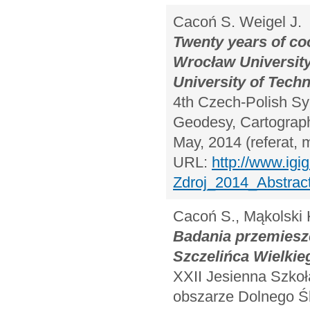
Cacoń S. Weigel J.
Twenty years of coo
Wrocław University
University of Tech
4th Czech-Polish S
Geodesy, Cartograph
May, 2014 (referat, 
URL:
http://www.ig
Zdroj_2014_Abstract
Cacoń S., Mąkolski 
Badania przemiesz
Szczelińca Wielkie
XXII Jesienna Szkoł
obszarze Dolnego Śl