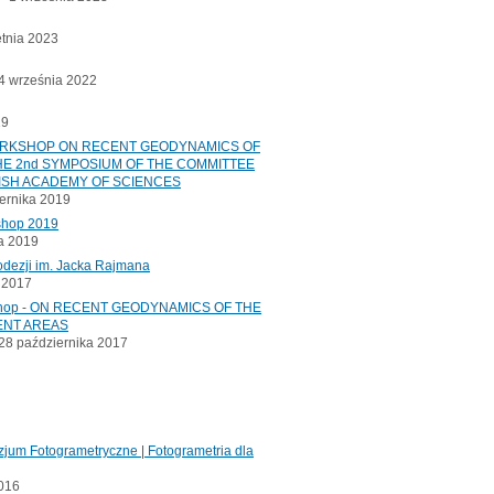
etnia 2023
 września 2022
19
ORKSHOP ON RECENT GEODYNAMICS OF
E 2nd SYMPOSIUM OF THE COMMITTEE
ISH ACADEMY OF SCIENCES
ernika 2019
shop 2019
a 2019
odezji im. Jacka Rajmana
a 2017
kshop - ON RECENT GEODYNAMICS OF THE
ENT AREAS
8 października 2017
jum Fotogrametryczne | Fotogrametria dla
2016