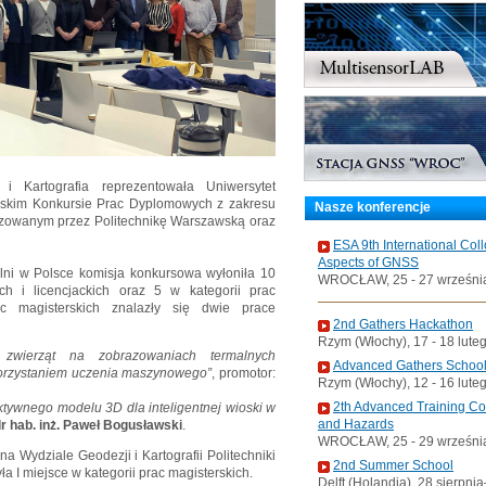
 Kartografia reprezentowała Uniwersytet
lskim Konkursie Prac Dyplomowych z zakresu
Nasze konferencje
anizowanym przez Politechnikę Warszawską oraz
ESA 9th International Col
Aspects of GNSS
lni w Polsce komisja konkursowa wyłoniła 10
WROCŁAW, 25 - 27 wrześni
ich i licencjackich oraz 5 w kategorii prac
ac magisterskich znalazły się dwie prace
2nd Gathers Hackathon
Rzym (Włochy), 17 - 18 lute
a zwierząt na zobrazowaniach termalnych
Advanced Gathers Schoo
korzystaniem uczenia maszynowego”
, promotor:
Rzym (Włochy), 12 - 16 lute
2th Advanced Training C
ktywnego modelu 3D dla inteligentnej wioski w
and Hazards
r hab. inż. Paweł Bogusławski
.
WROCŁAW, 25 - 29 wrześni
na Wydziale Geodezji i Kartografii Politechniki
2nd Summer School
 I miejsce w kategorii prac magisterskich.
Delft (Holandia), 28 sierpni