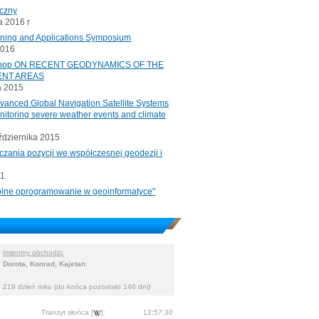
iczny
 2016 r
oning and Applications Symposium
2016
rkshop ON RECENT GEODYNAMICS OF THE
ENT AREAS
a 2015
ced Global Navigation Satellite Systems
onitoring severe weather events and climate
ździernika 2015
czania pozycji we współczesnej geodezji i
11
"Wolne oprogramowanie w geoinformatyce"
Imieniny obchodzi:
Dorota, Konrad, Kajetan
219 dzień roku (do końca pozostało 146 dni)
Tranzyt słońca [
]:
12:57:30