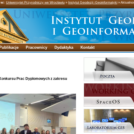
 w:
Uniwersytet Przyrodniczy we Wrocławiu
»
Instytut Geodezji i Geoinformatyki
» Aktualno
Publikacje
Pracownicy
Dydaktyka
Kontakt
o Konkursu Prac Dyplomowych z zakresu