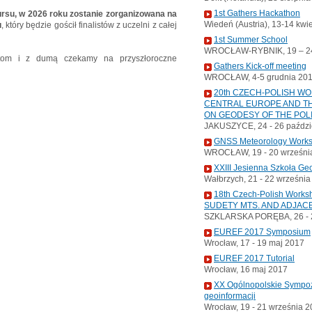
1st Gathers Hackathon
kursu, w 2026 roku zostanie zorganizowana na
Wiedeń (Austria), 13-14 kwi
u
, który będzie gościł finalistów z uczelni z całej
1st Summer School
WROCŁAW-RYBNIK, 19 – 24
ntom i z dumą czekamy na przyszłoroczne
Gathers Kick-off meeting
WROCŁAW, 4-5 grudnia 20
20th CZECH-POLISH W
CENTRAL EUROPE AND TH
ON GEODESY OF THE POL
JAKUSZYCE, 24 - 26 paździ
GNSS Meteorology Work
WROCŁAW, 19 - 20 wrześni
XXIII Jesienna Szkoła Ge
Wałbrzych, 21 - 22 wrześni
18th Czech-Polish Wor
SUDETY MTS. AND ADJAC
SZKLARSKA PORĘBA, 26 - 2
EUREF 2017 Symposium
Wrocław, 17 - 19 maj 2017
EUREF 2017 Tutorial
Wrocław, 16 maj 2017
XX Ogólnopolskie Sympoz
geoinformacji
Wrocław, 19 - 21 września 