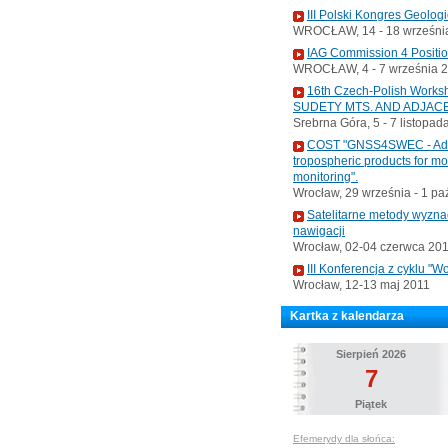
III Polski Kongres Geolog
WROCŁAW, 14 - 18 września
IAG Commission 4 Positi
WROCŁAW, 4 - 7 września 
16th Czech-Polish Wo
SUDETY MTS. AND ADJAC
Srebrna Góra, 5 - 7 listopad
COST "GNSS4SWEC - Advan
tropospheric products for m
monitoring".
Wrocław, 29 września - 1 pa
Satelitarne metody wyzna
nawigacji
Wrocław, 02-04 czerwca 20
III Konferencja z cyklu 
Wrocław, 12-13 maj 2011
Kartka z kalendarza
Sierpień 2026
7
Piątek
Efemerydy dla słońca: