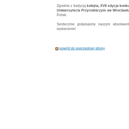
Zgodnie z tradycją
kolejna, XVII edycja kon
Uniwersytecie Przyrodniczym we Wrocławi
Polski.
Serdecznie gratulujemy naszym absolwe
wydarzenie!
powrót do poprzedniej strony