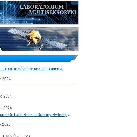
loquium on Scientific and Fundamental
a 2024
go 2024
l
go 2024
ourse On Land Remote Sensing Hydrology
a 2023
a– 1 września 2023