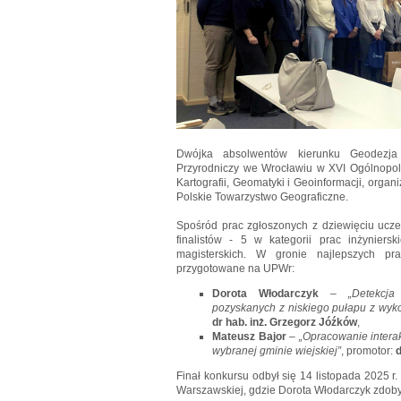
Dwójka absolwentów kierunku Geodezja i
Przyrodniczy we Wrocławiu w XVI Ogólnopo
Kartografii, Geomatyki i Geoinformacji, org
Polskie Towarzystwo Geograficzne.
Spośród prac zgłoszonych z dziewięciu ucze
finalistów - 5 w kategorii prac inżyniersk
magisterskich. W gronie najlepszych pr
przygotowane na UPWr:
Dorota Włodarczyk
–
„Detekcj
pozyskanych z niskiego pułapu z wy
dr hab. inż. Grzegorz Jóźków
,
Mateusz Bajor
–
„Opracowanie intera
wybranej gminie wiejskiej”
, promotor:
d
Finał konkursu odbył się 14 listopada 2025 r. 
Warszawskiej, gdzie Dorota Włodarczyk zdobyła