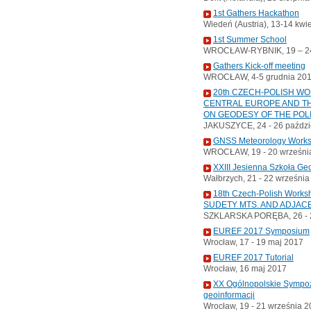
1st Gathers Hackathon
Wiedeń (Austria), 13-14 kwi
1st Summer School
WROCŁAW-RYBNIK, 19 – 24
Gathers Kick-off meeting
WROCŁAW, 4-5 grudnia 20
20th CZECH-POLISH W
CENTRAL EUROPE AND TH
ON GEODESY OF THE POL
JAKUSZYCE, 24 - 26 paździ
GNSS Meteorology Work
WROCŁAW, 19 - 20 wrześni
XXIII Jesienna Szkoła Ge
Wałbrzych, 21 - 22 wrześni
18th Czech-Polish Wor
SUDETY MTS. AND ADJAC
SZKLARSKA PORĘBA, 26 - 2
EUREF 2017 Symposium
Wrocław, 17 - 19 maj 2017
EUREF 2017 Tutorial
Wrocław, 16 maj 2017
XX Ogólnopolskie Sympoz
geoinformacji
Wrocław, 19 - 21 września 