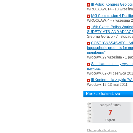
III Polski Kongres Geolog
WROCŁAW, 14 - 18 września
IAG Commission 4 Positi
WROCŁAW, 4 - 7 września 
16th Czech-Polish Wo
SUDETY MTS. AND ADJAC
Srebrna Góra, 5 - 7 listopad
COST "GNSS4SWEC - Advan
tropospheric products for m
monitoring".
Wrocław, 29 września - 1 pa
Satelitarne metody wyzna
nawigacji
Wrocław, 02-04 czerwca 20
III Konferencja z cyklu 
Wrocław, 12-13 maj 2011
Kartka z kalendarza
Sierpień 2026
7
Piątek
Efemerydy dla słońca: