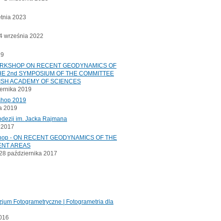
etnia 2023
 września 2022
19
ORKSHOP ON RECENT GEODYNAMICS OF
E 2nd SYMPOSIUM OF THE COMMITTEE
ISH ACADEMY OF SCIENCES
ernika 2019
shop 2019
a 2019
odezji im. Jacka Rajmana
a 2017
kshop - ON RECENT GEODYNAMICS OF THE
ENT AREAS
8 października 2017
jum Fotogrametryczne | Fotogrametria dla
2016