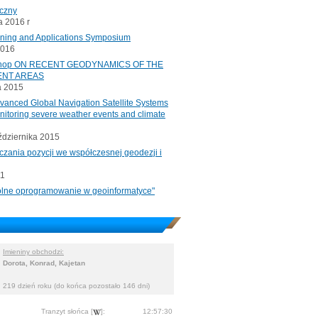
iczny
 2016 r
oning and Applications Symposium
2016
rkshop ON RECENT GEODYNAMICS OF THE
ENT AREAS
a 2015
ced Global Navigation Satellite Systems
onitoring severe weather events and climate
ździernika 2015
czania pozycji we współczesnej geodezji i
11
"Wolne oprogramowanie w geoinformatyce"
Imieniny obchodzi:
Dorota, Konrad, Kajetan
219 dzień roku (do końca pozostało 146 dni)
Tranzyt słońca [
]:
12:57:30