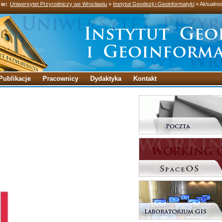
 w:
Uniwersytet Przyrodniczy we Wrocławiu
»
Instytut Geodezji i Geoinformatyki
» Aktualno
Publikacje
Pracownicy
Dydaktyka
Kontakt