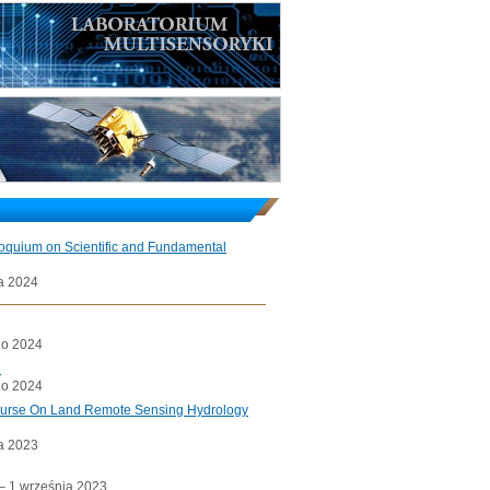
loquium on Scientific and Fundamental
a 2024
go 2024
l
go 2024
ourse On Land Remote Sensing Hydrology
a 2023
a– 1 września 2023