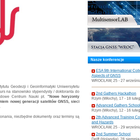
Nasze konferencje
ESA 9th International Col
Aspects of GNSS
WROCŁAW, 25 - 27 wrześni
tytutu Geodezji i Geoinformatyki Uniwersytetu
rs na stanowisko stypendysty / doktoranta do
2nd Gathers Hackathon
odowe Centrum Nauki pt.
"Nowe horyzonty
Rzym (Włochy), 17 - 18 lute
niem nowej generacji satelitów GNSS, sieci
Advanced Gathers Schoo
.
Rzym (Włochy), 12 - 16 lute
konania, niezbędne dokumenty oraz terminy są
2th Advanced Training C
and Hazards
WROCŁAW, 25 - 29 wrześni
2nd Summer School
Delft (Holandia), 28 sierpni