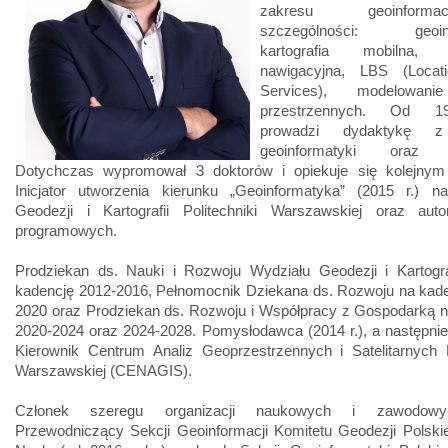
zakresu geoinfor
szczególności: geoinf
kartografia mobilna, ka
nawigacyjna, LBS (Locat
Services), modelowan
przestrzennych. Od 1
prowadzi dydaktykę z
geoinformatyki oraz kar
Dotychczas wypromował 3 doktorów i opiekuje się kolejnym
Inicjator utworzenia kierunku „Geoinformatyka” (2015 r.) n
Geodezji i Kartografii Politechniki Warszawskiej oraz aut
programowych.
Prodziekan ds. Nauki i Rozwoju Wydziału Geodezji i Kartogr
kadencję 2012-2016, Pełnomocnik Dziekana ds. Rozwoju na kade
2020 oraz Prodziekan ds. Rozwoju i Współpracy z Gospodarką n
2020-2024 oraz 2024-2028. Pomysłodawca (2014 r.), a następnie
Kierownik Centrum Analiz Geoprzestrzennych i Satelitarnych P
Warszawskiej (CENAGIS).
Członek szeregu organizacji naukowych i zawodowy
Przewodniczący Sekcji Geoinformacji Komitetu Geodezji Polski