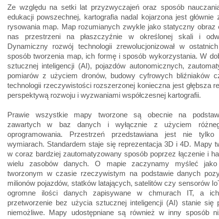
Ze względu na setki lat przyzwyczajeń oraz sposób nauczani
edukacji powszechnej, kartografia nadal kojarzona jest głównie 
rysowania map. Map rozumianych zwykle jako statyczny obraz o
nas przestrzeni na płaszczyźnie w określonej skali i odw
Dynamiczny rozwój technologii zrewolucjonizował w ostatnich
sposób tworzenia map, ich formę i sposób wykorzystania. W do
sztucznej inteligencji (AI), pojazdów autonomicznych, zautom
pomiarów z użyciem dronów, budowy cyfrowych bliźniaków c
technologii rzeczywistości rozszerzonej konieczna jest głębsza re
perspektywą rozwoju i wyzwaniami współczesnej kartografii.
Prawie wszystkie mapy tworzone są obecnie na podstaw
zawartych w baz danych i wyłącznie z użyciem różneg
oprogramowania. Przestrzeń przedstawiana jest nie tylk
wymiarach. Standardem staje się reprezentacja 3D i 4D. Mapy 
w coraz bardziej zautomatyzowany sposób poprzez łączenie i h
wielu zasobów danych. O mapie zaczynamy myśleć jako 
tworzonym w czasie rzeczywistym na podstawie danych poz
milionów pojazdów, statków latających, satelitów czy sensorów Io
ogromne ilości danych zapisywane w chmurach IT, a ich
przetworzenie bez użycia sztucznej inteligencji (AI) stanie się 
niemożliwe. Mapy udostępniane są również w inny sposób ni