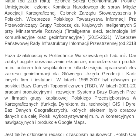
Nauk (od 2016 roku), członek Sekcji Geoinformatyki Polskie
Umiejętności, członek Komitetu Narodowego do spraw Międz
Asocjacji Kartograficznej, Członek Zarządu Stowarzyszenia K
Polskich, Wiceprezes Polskiego Towarzystwa Informacji Prze
Przewodniczący Grupy Roboczej ds. Krajowych Inteligentnych Sp
przy Ministerstwie Rozwoju ("Inteligentne sieci, technologie in
komunikacyjne oraz geoinformacyjne") (2015-2021), Wiceprze
Państwowej Rady Infrastruktury Informacji Przestrzennej (od 2018
Poza działalnością w Politechnice Warszawskiej dr hab. inż. Dar
zdobył bogate doświadczenie ekspercie, menedżerskie i produk
m.in. autorem lub współautorem kilkudziesięciu opracowań eks
zakresu geoinformacji dla Głównego Urzędu Geodezji i Kartog
innych firm i instytucji. W latach 1999-2007 był głównym pr
polskiej Bazy Danych Topograficznych (TBD). W latach 2001-20
pracami produkcyjnymi i rozwojem Systemu Bazy Danych Prze
w firmach grupy kapitałowej Polskiego Przedsiębiorstwa 
Kartograficznych (funkcja Dyrektora ds. technologii GIS i Dyre
Baz Danych Geograficznych), których efektem było opraco
danych dla całej Polski wykorzystywanej m.in. w komercyjnych
nawigacyjnych i produkcie Google Maps.
Jest także członkiem redakcji czasopism naukowych „Polish Car