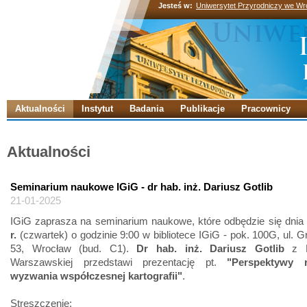
Jesteś w:
Uniwersytet Przyrodniczy we Wr
Aktualności
Instytut
Badania
Publikacje
Pracownicy
Aktualności
Seminarium naukowe IGiG - dr hab. inż. Dariusz Gotlib
21-01-2025
IGiG zaprasza na seminarium naukowe, które odbędzie się dnia
r.
(czwartek) o godzinie 9:00 w bibliotece IGiG - pok. 100G, ul. 
53, Wrocław (bud. C1).
Dr hab. inż. Dariusz Gotlib
z Po
Warszawskiej przedstawi prezentację pt.
"Perspektywy 
wyzwania współczesnej kartografii"
.
Streszczenie: