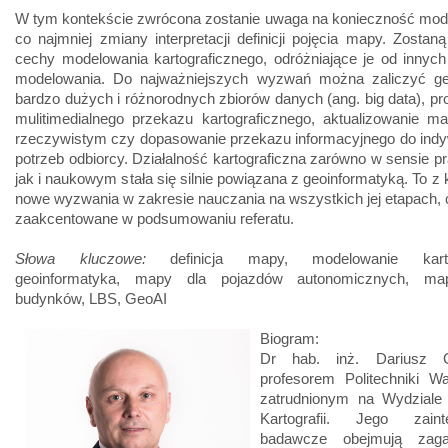
W tym kontekście zwrócona zostanie uwaga na konieczność modyf
co najmniej zmiany interpretacji definicji pojęcia mapy. Zosta
cechy modelowania kartograficznego, odróżniające je od innyc
modelowania. Do najważniejszych wyzwań można zaliczyć gen
bardzo dużych i różnorodnych zbiorów danych (ang. big data), pr
mulitimedialnego przekazu kartograficznego, aktualizowanie m
rzeczywistym czy dopasowanie przekazu informacyjnego do indy
potrzeb odbiorcy. Działalność kartograficzna zarówno w sensie 
jak i naukowym stała się silnie powiązana z geoinformatyką. To z k
nowe wyzwania w zakresie nauczania na wszystkich jej etapach, 
zaakcentowane w podsumowaniu referatu.
Słowa kluczowe:
definicja mapy, modelowanie kartog
geoinformatyka, mapy dla pojazdów autonomicznych, ma
budynków, LBS, GeoAI
Biogram:
Dr hab. inż. Dariusz Go
profesorem Politechniki Wa
zatrudnionym na Wydziale 
Kartografii. Jego zaint
badawcze obejmują zaga