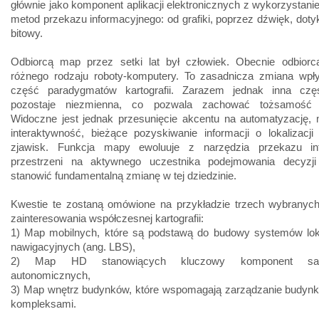
głównie jako komponent aplikacji elektronicznych z wykorzystan
metod przekazu informacyjnego: od grafiki, poprzez dźwięk, doty
bitowy.
Odbiorcą map przez setki lat był człowiek. Obecnie odbiorcą
różnego rodzaju roboty-komputery. To zasadnicza zmiana wpł
część paradygmatów kartografii. Zarazem jednak inna cz
pozostaje niezmienna, co pozwala zachować tożsamość ka
Widoczne jest jednak przesunięcie akcentu na automatyzację, 
interaktywność, bieżące pozyskiwanie informacji o lokalizacji
zjawisk. Funkcja mapy ewoluuje z narzędzia przekazu in
przestrzeni na aktywnego uczestnika podejmowania decyz
stanowić fundamentalną zmianę w tej dziedzinie.
Kwestie te zostaną omówione na przykładzie trzech wybranyc
zainteresowania współczesnej kartografii:
1) Map mobilnych, które są podstawą do budowy systemów loka
nawigacyjnych (ang. LBS),
2) Map HD stanowiących kluczowy komponent sa
autonomicznych,
3) Map wnętrz budynków, które wspomagają zarządzanie budynka
kompleksami.