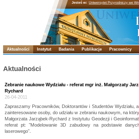
Jesteś w:
Uniwersytet Przyrodniczy we Wr
Aktualności
Instytut
Badania
Publikacje
Pracownicy
Aktualności
Zebranie naukowe Wydziału - referat mgr inż. Małgorzaty Jar
Rychard
26-04-2011
Zapraszamy Pracowników, Doktorantów i Studentów Wydziału, a 
zainteresowane osoby, do udziału w zebraniu naukowym, na któr
Małgorzata Jarząbek-Rychard z Instytutu Geodezji i Geoinformat
referat pt: "Modelowanie 3D zabudowy na podstawie danyc
laserowego".