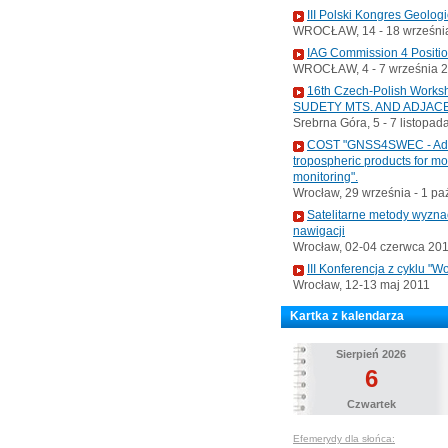
III Polski Kongres Geolog
WROCŁAW, 14 - 18 września
IAG Commission 4 Positi
WROCŁAW, 4 - 7 września 
16th Czech-Polish Wo
SUDETY MTS. AND ADJAC
Srebrna Góra, 5 - 7 listopad
COST "GNSS4SWEC - Advan
tropospheric products for m
monitoring".
Wrocław, 29 września - 1 pa
Satelitarne metody wyzna
nawigacji
Wrocław, 02-04 czerwca 20
III Konferencja z cyklu 
Wrocław, 12-13 maj 2011
Kartka z kalendarza
Sierpień 2026
6
Czwartek
Efemerydy dla słońca: