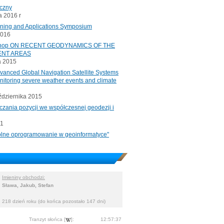
iczny
 2016 r
oning and Applications Symposium
2016
rkshop ON RECENT GEODYNAMICS OF THE
ENT AREAS
a 2015
ced Global Navigation Satellite Systems
onitoring severe weather events and climate
ździernika 2015
czania pozycji we współczesnej geodezji i
11
"Wolne oprogramowanie w geoinformatyce"
Imieniny obchodzi:
Sława, Jakub, Stefan
218 dzień roku (do końca pozostało 147 dni)
Tranzyt słońca [
]:
12:57:37