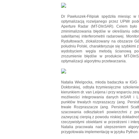
Dr Pawłuszek-Filipiak spędziła miesiąc w
optymalizacją rozwijanego przez UPWr podejś
Aperture Radar (MT-DInSAR). Celem było 
zminimalizowania błędów w określaniu odk
satelitarnej interferometrii radarowej. Mon
Rydułtowach, zlokalizowany na obszarze G
południu Polski, charakteryzuje się szybki
wydobyciem węgla metodą ścianową pod
zrozumienie błędów w produkcie MT-DInSA
optymalizacji algorytmu przetwarzania.
Natalia Wielgocka, młoda badaczka w IGiG 
Doktorskiej, odbyła trzymiesięczne szkolen
kierunkiem dr. van Leijena i przy wsparciu ze
możliwości integrowania danych InSAR i L
punktów trwałych rozpraszaczy (ang. Persiste
trwałe Rozpraszacze (ang. Persistent Scatt
szacowania odkształceń powierzchni z pr
zazwyczaj cierpią z powodu niskiej dokładnośc
rzeczywistymi obiektami w przestrzeni i inte
Natalia pracowała nad ulepszeniem algor
przygotowała implementację w języku Python 