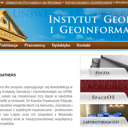
 w:
Uniwersytet Przyrodniczy we Wrocławiu
»
Instytut Geodezji i Geoinformatyki
» Aktualno
Publikacje
Pracownicy
Dydaktyka
Kontakt
u GATHERS
a dla zespołu zajmującego się teledetekcją w
 Instytutu Geodezji i Geoinformatyki na UPWr.
dało się zrealizować trzy staże w siedzibie
Delft) w Holandii. Dr Kamila Pawłuszek-Filipiak,
 studiów magisterskich na kierunku „Geodezja i
pracować z wybitnymi naukowcami - profesorem
van Leijen oraz ich zespołem z Wydziału
To kolejny krok w międzynarodowej współpracy
rsytetów.