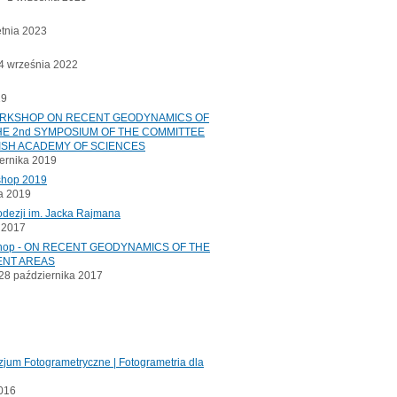
etnia 2023
 września 2022
19
ORKSHOP ON RECENT GEODYNAMICS OF
E 2nd SYMPOSIUM OF THE COMMITTEE
ISH ACADEMY OF SCIENCES
ernika 2019
shop 2019
a 2019
odezji im. Jacka Rajmana
a 2017
kshop - ON RECENT GEODYNAMICS OF THE
ENT AREAS
8 października 2017
jum Fotogrametryczne | Fotogrametria dla
2016