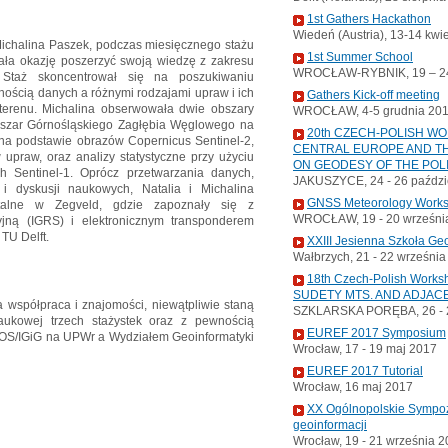
1st Gathers Hackathon
Wiedeń (Austria), 13-14 kwi
Michalina Paszek, podczas miesięcznego stażu
1st Summer School
ła okazję poszerzyć swoją wiedzę z zakresu
WROCŁAW-RYBNIK, 19 – 24
R. Staż skoncentrował się na poszukiwaniu
nością danych a różnymi rodzajami upraw i ich
Gathers Kick-off meeting
terenu. Michalina obserwowała dwie obszary
WROCŁAW, 4-5 grudnia 20
bszar Górnośląskiego Zagłębia Węglowego na
20th CZECH-POLISH W
ę na podstawie obrazów Copernicus Sentinel-2,
CENTRAL EUROPE AND TH
 upraw, oraz analizy statystyczne przy użyciu
ON GEODESY OF THE POL
 Sentinel-1. Oprócz przetwarzania danych,
JAKUSZYCE, 24 - 26 paździ
i dyskusji naukowych, Natalia i Michalina
GNSS Meteorology Work
ntalne w Zegveld, gdzie zapoznały się z
WROCŁAW, 19 - 20 wrześni
jną (IGRS) i elektronicznym transponderem
TU Delft.
XXIII Jesienna Szkoła Ge
Wałbrzych, 21 - 22 wrześni
18th Czech-Polish Wor
SUDETY MTS. AND ADJAC
 współpraca i znajomości, niewątpliwie staną
SZKLARSKA PORĘBA, 26 - 2
aukowej trzech stażystek oraz z pewnością
EUREF 2017 Symposium
S/IGiG na UPWr a Wydziałem Geoinformatyki
Wrocław, 17 - 19 maj 2017
EUREF 2017 Tutorial
Wrocław, 16 maj 2017
XX Ogólnopolskie Sympoz
geoinformacji
Wrocław, 19 - 21 września 