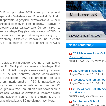
 Delft na początku 2023 roku, pracując nad
cia do Multi-temporal Differential Synthetic
ulepszenie algorytmu przetwarzania w celu
ształceń powierzchni na podstawie danych z
itorowany obszar testowy terenów górniczych w
órnośląskiego Zagłębia Węglowego (GZW) na
mi zmianami terenu spowodowanymi intensywnym
ziemną. Szkolenie pozwoliło na głębsze
R i określenie strategii dalszego rozwoju
Nasze konferencje
ESA 9th International Col
Aspects of GNSS
WROCŁAW, 25 - 27 wrześni
i doktorantka drugiego roku na UPWr Szkole
ie w TU Delft podczas semestru letniego. Pod
społu TU Delft, pogłębiła swoją wiedzę na temat
2nd Gathers Hackathon
iDAR w celu poprawy jakości geolokalizacji
Rzym (Włochy), 17 - 18 lute
nt Scatterers - PS). Interferometria oparta o
Advanced Gathers Schoo
erers Interferometry - PSI) to narzędzie do
Rzym (Włochy), 12 - 16 lute
ecyzją na poziomie milimetrów. Jednak PS
2th Advanced Training C
i geolokalizacji, co utrudnia ich powiązanie z
and Hazards
rpretację wzorca odkształcenia. Podczas stażu
WROCŁAW, 25 - 29 wrześni
ytmu łączenia punktu PS z danymi LiDAR i
oraz wizualizację 3D uzyskanych wyników.
2nd Summer School
Delft (Holandia), 28 sierpni