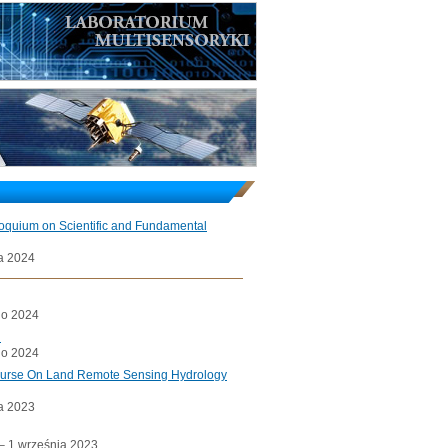
loquium on Scientific and Fundamental
a 2024
go 2024
l
go 2024
ourse On Land Remote Sensing Hydrology
a 2023
a– 1 września 2023