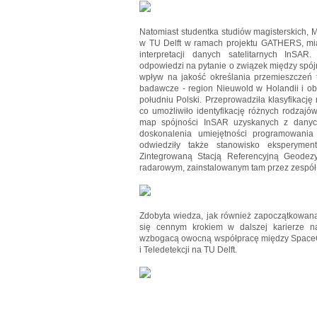
Natomiast studentka studiów magisterskich, 
w TU Delft w ramach projektu GATHERS, mia
interpretacji danych satelitarnych InSA
odpowiedzi na pytanie o związek między spój
wpływ na jakość określania przemieszczeń 
badawcze - region Nieuwold w Holandii i o
południu Polski. Przeprowadziła klasyfikacj
co umożliwiło identyfikację różnych rodzajów
map spójności InSAR uzyskanych z danych
doskonalenia umiejętności programowania 
odwiedziły także stanowisko eksperyme
Zintegrowaną Stacją Referencyjną Geodezy
radarowym, zainstalowanym tam przez zespół 
Zdobyta wiedza, jak również zapoczątkowana
się cennym krokiem w dalszej karierze n
wzbogacą owocną współpracę między SpaceO
i Teledetekcji na TU Delft.