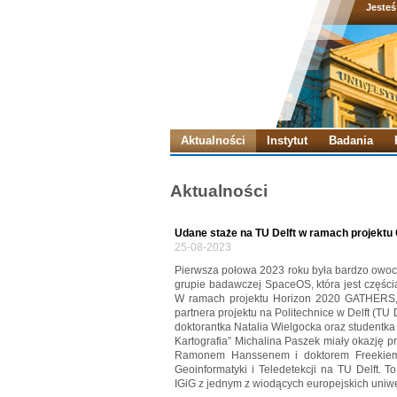
Jesteś
Aktualności
Instytut
Badania
Aktualności
Udane staże na TU Delft w ramach projekt
25-08-2023
Pierwsza połowa 2023 roku była bardzo owocn
grupie badawczej SpaceOS, która jest częścią
W ramach projektu Horizon 2020 GATHERS, u
partnera projektu na Politechnice w Delft (TU 
doktorantka Natalia Wielgocka oraz studentka
Kartografia” Michalina Paszek miały okazję 
Ramonem Hanssenem i doktorem Freekiem 
Geoinformatyki i Teledetekcji na TU Delft. 
IGiG z jednym z wiodących europejskich uniwe