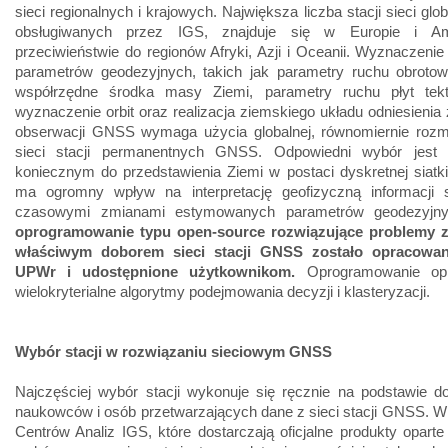
sieci regionalnych i krajowych. Największa liczba stacji sieci glo
obsługiwanych przez IGS, znajduje się w Europie i A
przeciwieństwie do regionów Afryki, Azji i Oceanii. Wyznaczenie
parametrów geodezyjnych, takich jak parametry ruchu obrotow
współrzędne środka masy Ziemi, parametry ruchu płyt tekt
wyznaczenie orbit oraz realizacja ziemskiego układu odniesieni
obserwacji GNSS wymaga użycia globalnej, równomiernie rozm
sieci stacji permanentnych GNSS. Odpowiedni wybór jest
koniecznym do przedstawienia Ziemi w postaci dyskretnej siatki 
ma ogromny wpływ na interpretację geofizyczną informacji s
czasowymi zmianami estymowanych parametrów geodezyjn
oprogramowanie typu open-source rozwiązujące problemy 
właściwym doborem sieci stacji GNSS zostało opracowa
UPWr i udostępnione użytkownikom.
Oprogramowanie op
wielokryterialne algorytmy podejmowania decyzji i klasteryzacji.
Wybór stacji w rozwiązaniu sieciowym GNSS
Najczęściej wybór stacji wykonuje się ręcznie na podstawie d
naukowców i osób przetwarzających dane z sieci stacji GNSS. 
Centrów Analiz IGS, które dostarczają oficjalne produkty opar