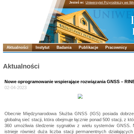
Jesteś w:
Uniwersytet Przyrodniczy we Wr
Aktualności
Instytut
Badania
Publikacje
Pracownicy
Aktualności
Nowe oprogramowanie wspierające rozwiązania GNSS – RI
02-04-2023
Obecnie Międzynarodowa Służba GNSS (IGS) posiada dobrze 
globalną sieć stacji, która obejmuje łącznie ponad 500 stacji, z k
360 umożliwia śledzenie sygnałów z wielu systemów GNSS. 
istnieje również duża liczba stacji permanentnych działający