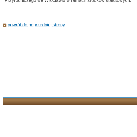
Przyrodniczego we Wrocławiu w ramach środków statutowych.
powrót do poprzedniej strony