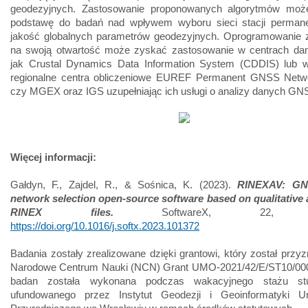
geodezyjnych. Zastosowanie proponowanych algorytmów moż
podstawę do badań nad wpływem wyboru sieci stacji perman
jakość globalnych parametrów geodezyjnych. Oprogramowanie 
na swoją otwartość może zyskać zastosowanie w centrach dan
jak Crustal Dynamics Data Information System (CDDIS) lub
regionalne centra obliczeniowe EUREF Permanent GNSS Netw
czy MGEX oraz IGS uzupełniając ich usługi o analizy danych GN
Więcej informacji:
Gałdyn, F., Zajdel, R., & Sośnica, K. (2023).
RINEXAV: GN
network selection open-source software based on qualitative 
RINEX files.
SoftwareX, 22, 1
https://doi.org/10.1016/j.softx.2023.101372
Badania zostały zrealizowane dzięki grantowi, który został przy
Narodowe Centrum Nauki (NCN) Grant UMO-2021/42/E/ST10/00
badan została wykonana podczas wakacyjnego stażu stu
ufundowanego przez Instytut Geodezji i Geoinformatyki Un