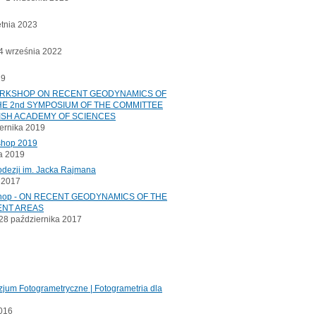
etnia 2023
 września 2022
19
ORKSHOP ON RECENT GEODYNAMICS OF
E 2nd SYMPOSIUM OF THE COMMITTEE
ISH ACADEMY OF SCIENCES
ernika 2019
shop 2019
a 2019
odezji im. Jacka Rajmana
a 2017
kshop - ON RECENT GEODYNAMICS OF THE
ENT AREAS
8 października 2017
jum Fotogrametryczne | Fotogrametria dla
2016