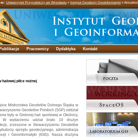
 w:
Uniwersytet Przyrodniczy we Wrocławiu
»
Instytut Geodezji i Geoinformatyki
» Aktualno
Publikacje
Pracownicy
Dydaktyka
Kontakt
 halowej piłce nożnej
iejsce Mistrzostwa Geodetów Dolnego Śląska w
owarzyszenie Geodetów Polskich (SGP) oddział
ne były w Gminnej hali sportowej w Oleśnicy,
. W wydarzeniu udział brało 10 drużyn
dezji, zrzeszone w Stowarzyszeniu Geodetów
rybutorzy sprzętu geodezyjnego, administracja
ezji i Geoinformatyki (IGIG). Nasza drużyna