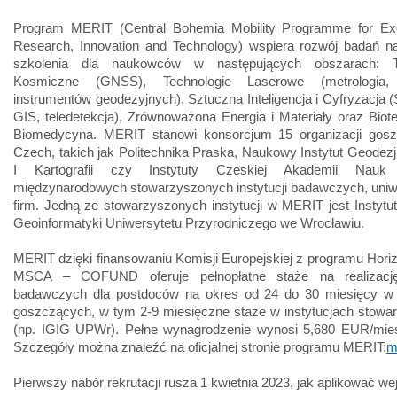
Program MERIT (Central Bohemia Mobility Programme for Exc
Research, Innovation and Technology) wspiera rozwój badań n
szkolenia dla naukowców w następujących obszarach: Te
Kosmiczne (GNSS), Technologie Laserowe (metrologia, k
instrumentów geodezyjnych), Sztuczna Inteligencja i Cyfryzacja 
GIS, teledetekcja), Zrównoważona Energia i Materiały oraz Biote
Biomedycyna. MERIT stanowi konsorcjum 15 organizacji gos
Czech, takich jak Politechnika Praska, Naukowy Instytut Geodezji,
I Kartografii czy Instytuty Czeskiej Akademii Nau
międzynarodowych stowarzyszonych instytucji badawczych, uniw
firm. Jedną ze stowarzyszonych instytucji w MERIT jest Instytut
Geoinformatyki Uniwersytetu Przyrodniczego we Wrocławiu.
MERIT dzięki finansowaniu Komisji Europejskiej z programu Hori
MSCA – COFUND oferuje pełnopłatne staże na realizacj
badawczych dla postdoców na okres od 24 do 30 miesięcy w
goszczących, w tym 2-9 miesięczne staże w instytucjach stowa
(np. IGIG UPWr). Pełne wynagrodzenie wynosi 5,680 EUR/mies
Szczegóły można znaleźć na oficjalnej stronie programu MERIT:
m
Pierwszy nabór rekrutacji rusza 1 kwietnia 2023, jak aplikować w