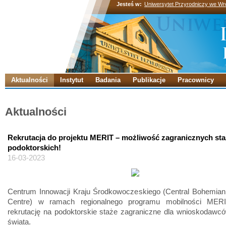
Jesteś w:
Uniwersytet Przyrodniczy we Wr
Aktualności
Instytut
Badania
Publikacje
Pracownicy
Aktualności
Rekrutacja do projektu MERIT – możliwość zagranicznych st
podoktorskich!
16-03-2023
Centrum Innowacji Kraju Środkowoczeskiego (Central Bohemian 
Centre) w ramach regionalnego programu mobilności MERI
rekrutację na podoktorskie staże zagraniczne dla wnioskodawc
świata.