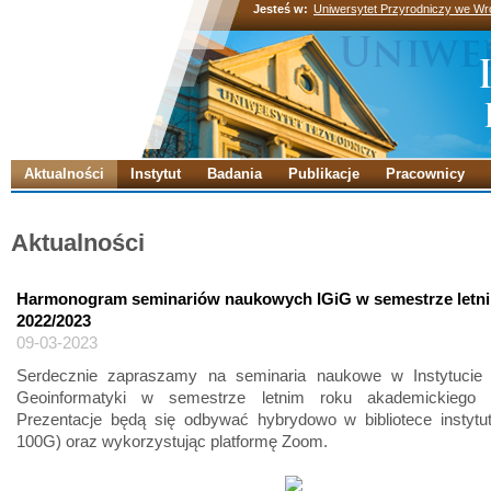
Jesteś w:
Uniwersytet Przyrodniczy we Wr
Aktualności
Instytut
Badania
Publikacje
Pracownicy
Aktualności
Harmonogram seminariów naukowych IGiG w semestrze letn
2022/2023
09-03-2023
Serdecznie zapraszamy na seminaria naukowe w Instytucie 
Geoinformatyki w semestrze letnim roku akademickiego 2
Prezentacje będą się odbywać hybrydowo w bibliotece instytut
100G) oraz wykorzystując platformę Zoom.