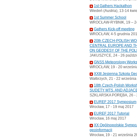
1st Gathers Hackathon
Wiedeń (Austria), 13-14 kwi
1st Summer School
WROCŁAW-RYBNIK, 19 – 24
Gathers Kick-off meeting
WROCŁAW, 4-5 grudnia 20
20th CZECH-POLISH W
CENTRAL EUROPE AND TH
ON GEODESY OF THE POL
JAKUSZYCE, 24 - 26 paździ
GNSS Meteorology Work
WROCŁAW, 19 - 20 wrześni
XXIII Jesienna Szkoła Ge
Wałbrzych, 21 - 22 wrześni
18th Czech-Polish Wor
SUDETY MTS. AND ADJAC
SZKLARSKA PORĘBA, 26 - 2
EUREF 2017 Symposium
Wrocław, 17 - 19 maj 2017
EUREF 2017 Tutorial
Wrocław, 16 maj 2017
XX Ogólnopolskie Sympoz
geoinformacji
Wrocław, 19 - 21 września 