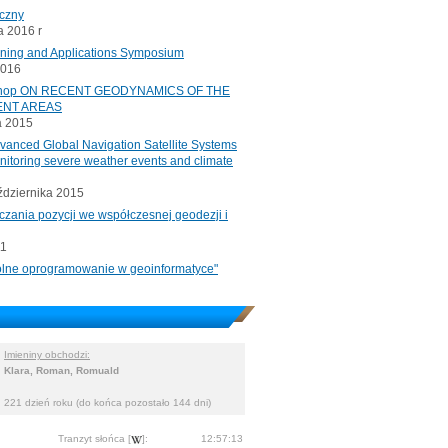
iczny
 2016 r
oning and Applications Symposium
2016
rkshop ON RECENT GEODYNAMICS OF THE
ENT AREAS
a 2015
ced Global Navigation Satellite Systems
onitoring severe weather events and climate
ździernika 2015
czania pozycji we współczesnej geodezji i
11
"Wolne oprogramowanie w geoinformatyce"
Imieniny obchodzi:
Klara, Roman, Romuald
221 dzień roku (do końca pozostało 144 dni)
Tranzyt słońca [
]:
12:57:13