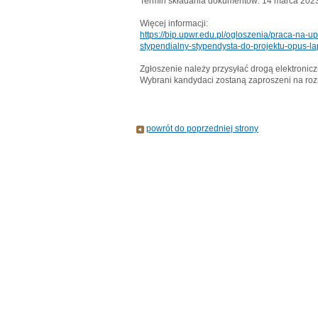
Termin składania dokumentów: 14 marca 2023
Więcej informacji:
https://bip.upwr.edu.pl/ogloszenia/praca-na-u
stypendialny-stypendysta-do-projektu-opus-la
Zgłoszenie należy przysyłać drogą elektroni
Wybrani kandydaci zostaną zaproszeni na ro
powrót do poprzedniej strony