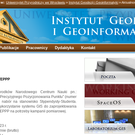
 w:
Uniwersytet Przyrodniczy we Wrocławiu
»
Instytut Geodezji i Geoinformatyki
» Aktualno
Publikacje
Pracownicy
Dydaktyka
Kontakt
STEPPP
środków Narodowego Centrum Nauki pn.:
ą Precyzyjnego Pozycjonowania Punktu" (numer
ę nabór na stanowisko Stypendysty-Studenta.
korzystanie systemu GIS do zaprojektowania
TEPPP na potrzeby kampanii pomiarowej.
23 r.
ie (brutto)