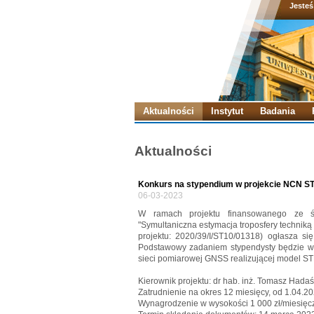
Jesteś
Aktualności
Instytut
Badania
Aktualności
Konkurs na stypendium w projekcie NCN 
06-03-2023
W ramach projektu finansowanego ze 
"Symultaniczna estymacja troposfery technik
projektu: 2020/39/I/ST10/01318) ogłasza si
Podstawowy zadaniem stypendysty będzie wy
sieci pomiarowej GNSS realizującej model S
Kierownik projektu: dr hab. inż. Tomasz Hadaś
Zatrudnienie na okres 12 miesięcy, od 1.04.20
Wynagrodzenie w wysokości 1 000 zł/miesięczn