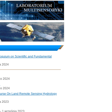
loquium on Scientific and Fundamental
a 2024
go 2024
l
go 2024
ourse On Land Remote Sensing Hydrology
a 2023
a– 1 września 2023