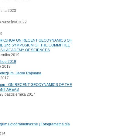
etnia 2023
 września 2022
19
ORKSHOP ON RECENT GEODYNAMICS OF
E 2nd SYMPOSIUM OF THE COMMITTEE
ISH ACADEMY OF SCIENCES
ernika 2019
shop 2019
a 2019
odezji im. Jacka Rajmana
a 2017
kshop - ON RECENT GEODYNAMICS OF THE
ENT AREAS
8 października 2017
jum Fotogrametryczne | Fotogrametria dla
2016