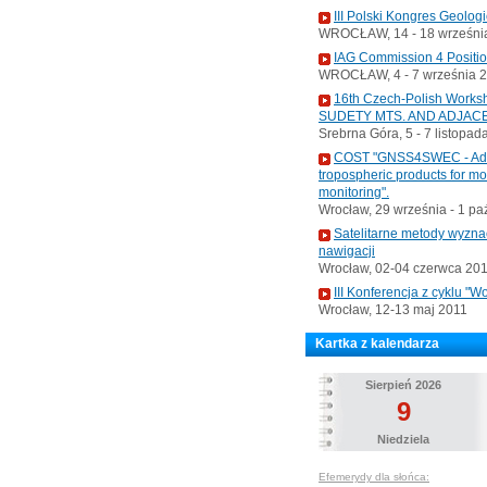
III Polski Kongres Geolog
WROCŁAW, 14 - 18 września
IAG Commission 4 Positi
WROCŁAW, 4 - 7 września 
16th Czech-Polish Wo
SUDETY MTS. AND ADJAC
Srebrna Góra, 5 - 7 listopad
COST "GNSS4SWEC - Advan
tropospheric products for m
monitoring".
Wrocław, 29 września - 1 pa
Satelitarne metody wyzna
nawigacji
Wrocław, 02-04 czerwca 20
III Konferencja z cyklu 
Wrocław, 12-13 maj 2011
Kartka z kalendarza
Sierpień 2026
9
Niedziela
Efemerydy dla słońca: