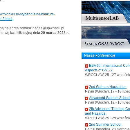
 r.
pwr/konkursy-stypendialne/konkurs-
p-3.html
czną na adres: tomasz.hadas@upwr.edu.pl.
zmowę kwalifikacyjną
dnia 20 marca 2023 r.
Nasze konferencje
ESA 9th International Col
Aspects of GNSS
WROCŁAW, 25 - 27 wrześni
2nd Gathers Hackathon
Rzym (Włochy), 17 - 18 lute
Advanced Gathers Schoo
Rzym (Włochy), 12 - 16 lute
2th Advanced Training C
and Hazards
WROCŁAW, 25 - 29 wrześni
2nd Summer School
Delft (Holandia), 28 sierpni